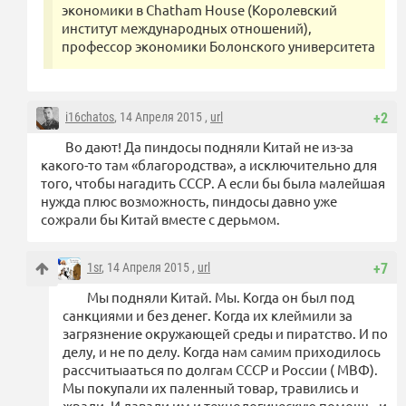
экономики в Chatham House (Королевский
институт международных отношений),
профессор экономики Болонского университета
i16chatos
, 14 Апреля 2015 ,
url
+2
Во дают! Да пиндосы подняли Китай не из-за
какого-то там «благородства», а исключительно для
того, чтобы нагадить СССР. А если бы была малейшая
нужда плюс возможность, пиндосы давно уже
сожрали бы Китай вместе с дерьмом.
1sr
, 14 Апреля 2015 ,
url
+7
Мы подняли Китай. Мы. Когда он был под
санкциями и без денег. Когда их клеймили за
загрязнение окружающей среды и пиратство. И по
делу, и не по делу. Когда нам самим приходилось
рассчитыааться по долгам СССР и России ( МВФ).
Мы покупали их паленный товар, травились и
жрали. И давали им и технологическую помощь, и