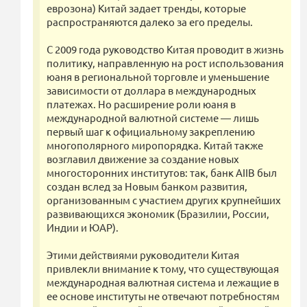
еврозона) Китай задает тренды, которые
распространяются далеко за его пределы.
С 2009 года руководство Китая проводит в жизнь
политику, направленную на рост использования
юаня в региональной торговле и уменьшение
зависимости от доллара в международных
платежах. Но расширение роли юаня в
международной валютной системе — лишь
первый шаг к официальному закреплению
многополярного миропорядка. Китай также
возглавил движение за создание новых
многосторонних институтов: так, банк AIIB был
создан вслед за Новым банком развития,
организованным с участием других крупнейших
развивающихся экономик (Бразилии, России,
Индии и ЮАР).
Этими действиями руководители Китая
привлекли внимание к тому, что существующая
международная валютная система и лежащие в
ее основе институты не отвечают потребностям