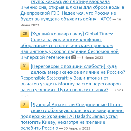
глупо: каховскую плотину взорвала
именно она, открыв шлюзы для сброса воды в
Днепровской ГЭС. Надеемся, что Россия не
будет вынуждена объявить войну НАТО?
— 16
Июня 2023
[Худший кошмар наяву] Global Times:
28
Ставка на украинский конфликт
оборачивается стратегическим провалом
Вашингтона, ускоряя падение беспомощной
имперской гегемонии
— 3 Июня 2023
[Переговоры с позиции слабости] Куда
31
делось американское влияние на Россию?
Responsible Statecraft: у Вашингтона нет
рычагов усадить Москву за стол переговоров
на его условиях. Путин повысит ставки?
— 3 Мая
2023
[Лузеры] Утратят ли Соединенные Штаты
31
свою глобальную роль после завершения
поддержки Украины? Al Hadath: Запад устал
помогать Киеву, несмотря на желание
ослабить Россию
— 30 Апреля 2023