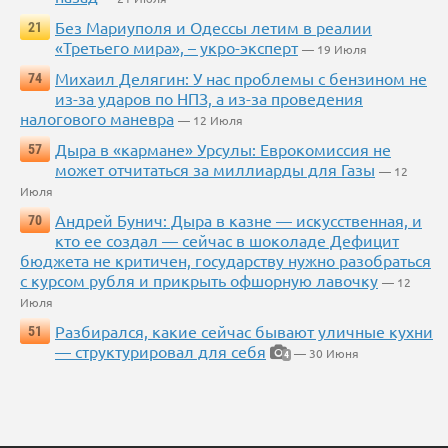
Без Мариуполя и Одессы летим в реалии
21
«Третьего мира», – укро-эксперт
— 19 Июля
Михаил Делягин: У нас проблемы с бензином не
74
из-за ударов по НПЗ, а из-за проведения
налогового маневра
— 12 Июля
Дыра в «кармане» Урсулы: Еврокомиссия не
57
может отчитаться за миллиарды для Газы
— 12
Июля
Андрей Бунич: Дыра в казне — искусственная, и
70
кто ее создал — сейчас в шоколаде Дефицит
бюджета не критичен, государству нужно разобраться
с курсом рубля и прикрыть офшорную лавочку
— 12
Июля
Разбирался, какие сейчас бывают уличные кухни
51
— структурировал для себя
— 30 Июня
4