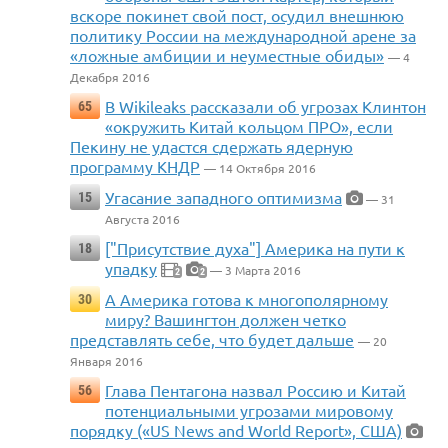
вскоре покинет свой пост, осудил внешнюю
политику России на международной арене за
«ложные амбиции и неуместные обиды»
— 4
Декабря 2016
В Wikileaks рассказали об угрозах Клинтон
65
«окружить Китай кольцом ПРО», если
Пекину не удастся сдержать ядерную
программу КНДР
— 14 Октября 2016
Угасание западного оптимизма
15
— 31
Августа 2016
["Присутствие духа"] Америка на пути к
18
упадку
— 3 Марта 2016
2
2
А Америка готова к многополярному
30
миру? Вашингтон должен четко
представлять себе, что будет дальше
— 20
Января 2016
Глава Пентагона назвал Россию и Китай
56
потенциальными угрозами мировому
порядку («US News and World Report», США)