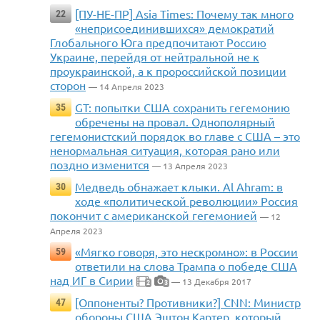
[ПУ-НЕ-ПР] Asia Times: Почему так много
22
«неприсоединившихся» демократий
Глобального Юга предпочитают Россию
Украине, перейдя от нейтральной не к
проукраинской, а к пророссийской позиции
сторон
— 14 Апреля 2023
GT: попытки США сохранить гегемонию
35
обречены на провал. Однополярный
гегемонистский порядок во главе с США – это
ненормальная ситуация, которая рано или
поздно изменится
— 13 Апреля 2023
Медведь обнажает клыки. Al Ahram: в
30
ходе «политической революции» Россия
покончит с американской гегемонией
— 12
Апреля 2023
«Мягко говоря, это нескромно»: в России
59
ответили на слова Трампа о победе США
над ИГ в Сирии
— 13 Декабря 2017
2
3
[Оппоненты? Противники?] CNN: Министр
47
обороны США Эштон Картер, который