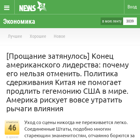
Вход
Экономика
в мою ленту
3039
Лучшее
Хорошее
Новое
[Прощание затянулось] Конец
американского лидерства: почему
его нельзя отменить. Политика
сдерживания Китая не помогает
продлить гегемонию США в мире.
Америка рискует вовсе утратить
рычаги влияния
Уход со сцены никогда не переживается легко.
отметили
46
Соединенные Штаты, подобно многим
стареющим знаменитостям, отчаянно борются за
в архиве