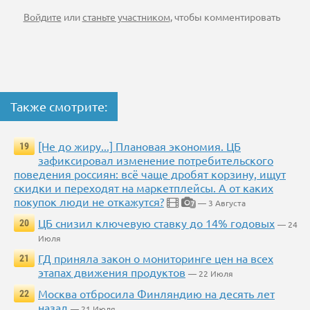
Войдите
или
станьте участником
, чтобы комментировать
Также смотрите:
[Не до жиру...] Плановая экономия. ЦБ
19
зафиксировал изменение потребительского
поведения россиян: всё чаще дробят корзину, ищут
скидки и переходят на маркетплейсы. А от каких
покупок люди не откажутся?
— 3 Августа
7
ЦБ снизил ключевую ставку до 14% годовых
20
— 24
Июля
ГД приняла закон о мониторинге цен на всех
21
этапах движения продуктов
— 22 Июля
Москва отбросила Финляндию на десять лет
22
назад
— 21 Июля