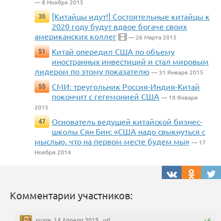
— 8 Ноября 2015
[Китайцы идут!] Состоятельные китайцы к
30
2020 году будут вдвое богаче своих
американских коллег
— 26 Марта 2015
Китай опередил США по объему
51
иностранных инвестиций и стал мировым
лидером по этому показателю
— 31 Января 2015
СМИ: треугольник Россия-Индия-Китай
55
покончит с гегемонией США
— 18 Января
2015
Основатель ведущей китайской бизнес-
47
школы Сян Бин: «США надо свыкнуться с
мыслью, что на первом месте будем мы»
— 17
Ноября 2014
Комментарии участников:
suare
, 14 Апреля 2015 ,
url