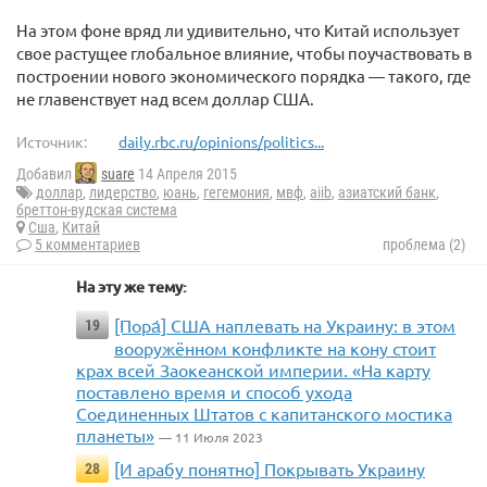
На этом фоне вряд ли удивительно, что Китай использует
свое растущее глобальное влияние, чтобы поучаствовать в
построении нового экономического порядка — такого, где
не главенствует над всем доллар США.
Источник:
daily.rbc.ru/opinions/politics...
Добавил
suare
14 Апреля 2015
доллар
,
лидерство
,
юань
,
гегемония
,
мвф
,
aiib
,
азиатский банк
,
бреттон-вудская система
Сша
,
Китай
5 комментариев
проблема (2)
На эту же тему:
[Пора́] США наплевать на Украину: в этом
19
вооружённом конфликте на кону стоит
крах всей Заокеанской империи. «На карту
поставлено время и способ ухода
Соединенных Штатов с капитанского мостика
планеты»
— 11 Июля 2023
[И арабу понятно] Покрывать Украину
28