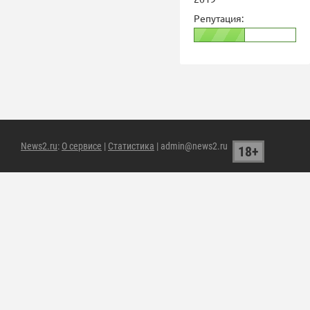
Репутация:
News2.ru
:
О сервисе
|
Статистика
| admin@news2.ru
18+