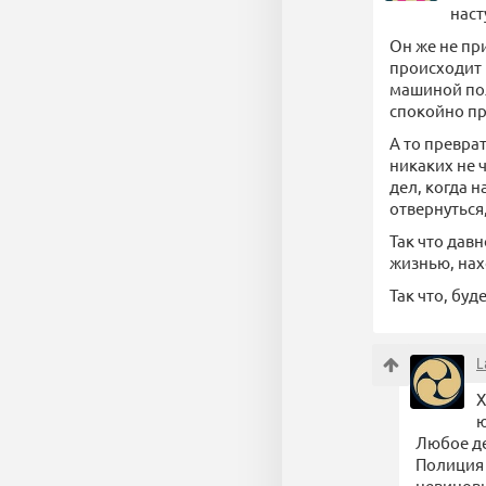
наст
Он же не пр
происходит 
машиной пол
спокойно пр
А то превра
никаких не 
дел, когда 
отвернуться
Так что дав
жизнью, нах
Так что, бу
L
Х
ю
Любое де
Полиция 
невиновн