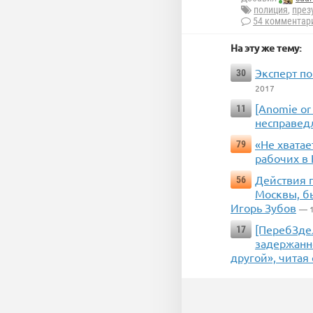
полиция
,
през
54 комментар
На эту же тему:
Эксперт по
30
2017
[Anomie or
11
несправед
«Не хватае
79
рабочих в
Действия 
56
Москвы, б
Игорь Зубов
— 
[ПеребЗде
17
задержанно
другой», читая