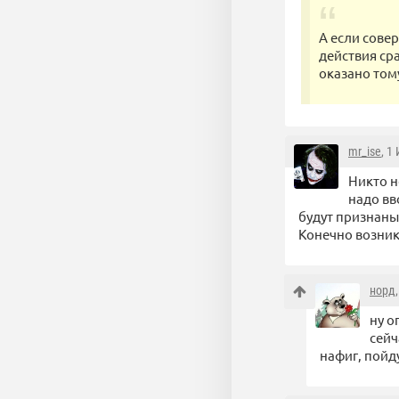
А если совер
действия ср
оказано том
mr_ise
, 1
Никто н
надо вв
будут признаны
Конечно возникн
норд
ну о
сейч
нафиг, пойду