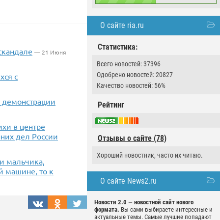
О сайте ria.ru
Статистика:
скандале
— 21 Июня
Всего новостей: 37396
Одобрено новостей: 20827
хся с
Качество новостей: 56%
ла демонстрации
Рейтинг
хи в центре
них дел России
Отзывы о сайте (78)
Хороший новостник, часто их читаю.
и мальчика,
й машине, то к
О сайте News2.ru
Новости 2.0 — новостной сайт нового
формата.
Вы сами выбираете интересные и
актуальные темы. Самые лучшие попадают