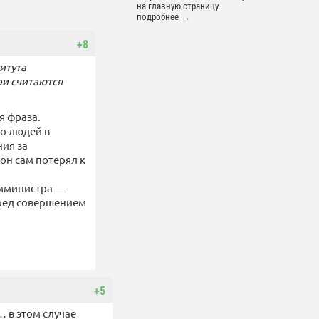
на главную страницу.
подробнее
→
+8
итута
ри считаются
я фраза.
го людей в
ния за
он сам потерял к
замминистра —
еред совершением
+5
 в этом случае