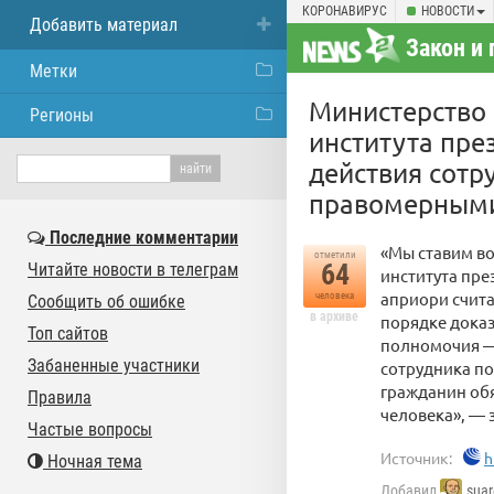
КОРОНАВИРУС
НОВОСТИ
Добавить материал
Закон и 
Метки
Министерство 
Регионы
института пре
действия сотр
правомерным
Последние комментарии
«Мы ставим во
отметили
64
Читайте новости в телеграм
института пре
априори счит
человека
Сообщить об ошибке
в архиве
порядке доказ
Топ сайтов
полномочия — 
Забаненные участники
сотрудника по
гражданин обя
Правила
человека», — 
Частые вопросы
Источник:
h
Ночная тема
Добавил
suar