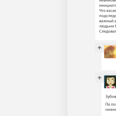
инициато
Что каса
подследс
важный а
людьми б
Следоват
Зубов
По по
мнени