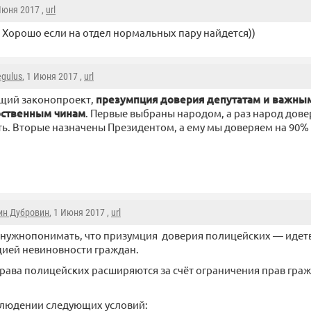
 Июня 2017 ,
url
Хорошо если на отдел нормальных пару найдется))
egulus
, 1 Июня 2017 ,
url
щий законопроект,
презумпция доверия депутатам и важны
рственным чинам
. Первые выбраны народом, а раз народ довер
ь. Вторые назначены Президентом, а ему мы доверяем на 90%
ин Дубровин
, 1 Июня 2017 ,
url
 нужнопонимать, что призумция доверия полицейских — идетв
ией невиновности граждан.
 права полицейских расширяются за счёт ограничения прав граж
блюдении следующих условий: