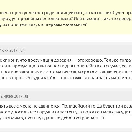
шено преступление среди полицейских, то кто из них будет пр
азу будут признаны достоверными? Или выходит так, что довер
у из полицейских, кто первым «заложит»?
 Июня 2017 ,
url
е спорит, что презумпция доверия — это хорошо. Только тогда
одить презумпцию виновности для полицейских в случае, если
 противозаконными с автоматическим сроком заключения не м
ет вопрос: «А судьи кто?» — но это уже вторая часть марлезон
, 2 Июня 2017 ,
url
пять все с места не сдвинется. Полицейский тогда будет три раза
ас ему посильнее наручники застегну, а потом он меня засудит,
-ка я мимо, пусть тут дальше дебош устраивает...»