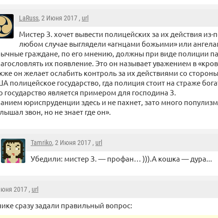
LaRuss
, 2 Июня 2017 ,
url
Мистер З. хочет вывести полицейских за их действия из-
любом случае выглядели «агнцами божьими» или ангел
ычные граждане, по его мнению, должны при виде полиции па
агословлять их появление. Это он называет уважением в «кров
кже он желает ослабить контроль за их действиями со стороны
А полицейское государство, гда полиция стоит на страже бог
о государство является примером для господина З.
анием юриспруденции здесь и не пахнет, зато много популизм
лышал звон, но не знает где он».
Tamriko
, 2 Июня 2017 ,
url
Убедили: мистер З. — профан… ))).А кошка — дура...
Июня 2017 ,
url
нике сразу задали правильный вопрос: