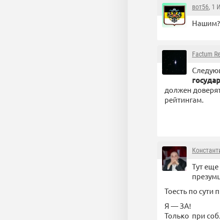
вот56
, 1
Нашим? 
Factum R
Следую
госуда
должен доверят
рейтингам.
Констант
Тут еще
презумц
Тоесть по сути
Я — ЗА!
Только при со