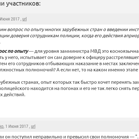
и участников:
1 Июня 2017 ,
url
им вопрос по опыту многих зарубежных стран о введении инст
ции доверия сотрудникам полиции, когда его действия априо
.
рос по опыту
— для уровня замминистра МВД это косноязычна
ть у него, испытывает он сам доверие к офицеру расстрелявше
 тем его сотрудников отбывающих наказание в местах заключе
жностных полномочий? А если нет, то на каком именно этапе 
рубежных странах, опыт которых так быстро хочет перенять 
олицейского находится на погонах и его не так легко снять п
х действий.
ko
, 1 Июня 2017 ,
url
ли он поступил неправильно и превысил свои полномочия — "…