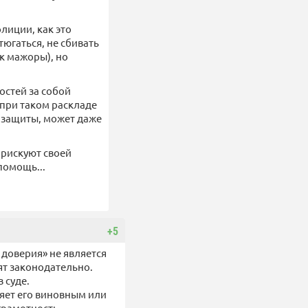
лиции, как это
тюгаться, не сбивать
ак мажоры), но
остей за собой
 при таком раскладе
й защиты, может даже
 рискуют своей
помощь...
+5
 доверия» не является
ят законодательно.
 суде.
яет его виновным или
грамотность