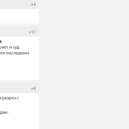
+4
+11
м
яет и суд
 по последним
+4
 разрез с
дан.