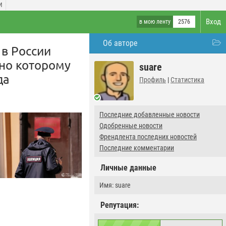
И
Вход
в мою ленту
2576
Об авторе
 в России
сно которому
suare
да
Профиль
|
Статистика
Последние добавленные новости
Одобренные новости
Френдлента последних новостей
Последние комментарии
Личные данные
Имя: suare
Репутация: