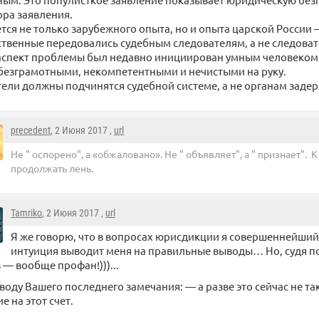
ра заявления.
ется не только зарубежного опыта, но и опыта царской России
твенные передовались судебным следователям, а не следоват
спект проблемы был недавно инициирован умным человеком 
езграмотными, некомпетентными и нечистыми на руку.
ели должны подчинятся судебной системе, а не органам заде
precedent
, 2 Июня 2017 ,
url
Не " оспорено", а «обжаловано». Не " объявляет", а " признает". 
продолжать лень.
Tamriko
, 2 Июня 2017 ,
url
Я же говорю, что в вопросах юрисдикции я совершеннейший 
интуиция выводит меня на правильные выводы… Но, судя п
 — вообще профан!)))...
воду Вашего последнего замечания: — а разве это сейчас не та
е на этот счет.