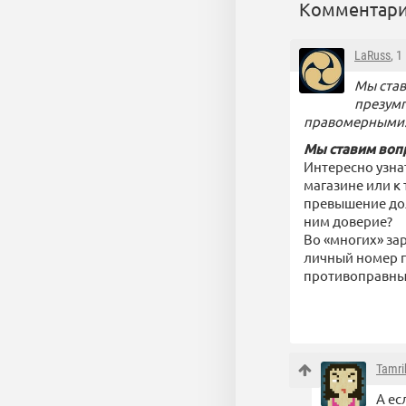
Комментари
LaRuss
, 
Мы став
презумп
правомерными
Мы ставим воп
Интересно узна
магазине или к
превышение дол
ним доверие?
Во «многих» за
личный номер п
противоправны
Tamri
А ес