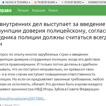
НАУКА И ТЕХНИКА
РАЗВЛЕЧЕНИЯ
КУХНЯ NEWS2
КОММЕНТАРИ
право
Лучшее
Хорошее
Новое
внутренних дел выступает за введение
зумпции доверия полицейскому, согла
удника полиции должны считаться всег
и
прос по опыту многих зарубежных стран о введении
зумпции доверия сотрудникам полиции, когда его действия
аются правомерными. И только потом должны в судебном
ывать, что он поступил неправильно, он превысил свои
и в этом случае наступает повышенная ответственность
лиции. Но если он предъявляет законные требования, любой
зан их исполнить, обязан! Это должно быть в крови каждого
заявил замминистра МВД Игорь Зубов в Совете Федерации.
ttps://ria.ru/society/2017060...
e
1 Июня 2017