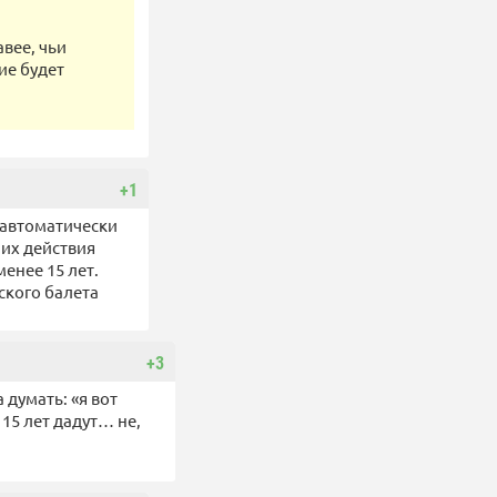
авее, чьи
ие будет
+1
 автоматически
 их действия
енее 15 лет.
ского балета
+3
 думать: «я вот
 15 лет дадут… не,