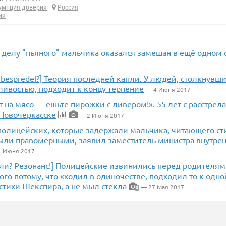
умпция доверия
Россия
ия
 делу "пьяного" мальчика оказался замешан в ещё одном 
 bespredel?] Теория последней капли. У людей, столкнувши
ливостью, подходит к концу терпение
— 4 Июня 2017
т на мясо — ешьте пирожки с ливером!». 55 лет с расстре
 Новочеркасске
— 2 Июня 2017
полицейских, которые задержали мальчика, читающего сти
ыли правомерными, заявил заместитель министра внутрен
1 Июня 2017
ли? Резонанс!] Полицейские извинились перед родителям
го потому, что «ходил в одиночестве, подходил то к одно
 стихи Шекспира, а не мыл стекла
— 27 Мая 2017
3