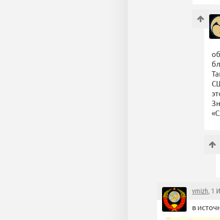
об
бл
Та
СШ
эт
Зн
«С
vmizh
, 1 
в источ