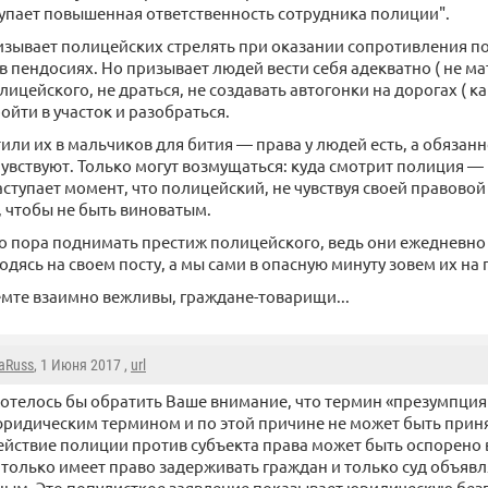
упает повышенная ответственность сотрудника полиции".
изывает полицейских стрелять при оказании сопротивления по
в пендосиях. Но призывает людей вести себя адекватно ( не ма
ицейского, не драться, не создавать автогонки на дорогах ( к
ойти в участок и разобраться.
тили их в мальчиков для бития — права у людей есть, а обязанн
чувствуют. Только могут возмущаться: куда смотрит полиция —
наступает момент, что полицейский, не чувствуя своей правово
, чтобы не быть виноватым.
но пора поднимать престиж полицейского, ведь они ежедневно
одясь на своем посту, а мы сами в опасную минуту зовем их на 
демте взаимно вежливы, граждане-товарищи...
aRuss
, 1 Июня 2017 ,
url
отелось бы обратить Ваше внимание, что термин «презумпция
ридическим термином и по этой причине не может быть прин
йствие полиции против субъекта права может быть оспорено в
только имеет право задерживать граждан и только суд объявл
ым. Это популисткое заявление показывает юридическую без