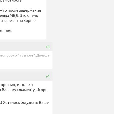
 — то после задержания
елям МВД. Это очень
и зарезан на корню
ржания.
+1
К вопросу о " грамоте". Дальше
+1
простак, и только
о Вашему комменту, Игорь
к? Хотелось бы узнать Ваше