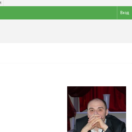
И
Вход