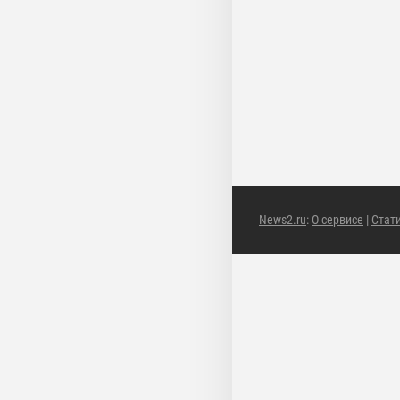
News2.ru
:
О сервисе
|
Стат