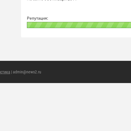
Репутация:
истика
| admin@news2.ru