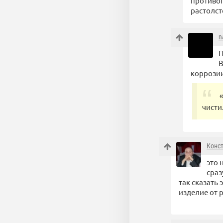
противоп
растолст
n
П
В
коррозии
чисти
Конс
это 
сраз
так сказать
изделие от