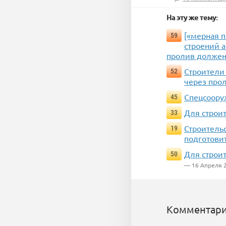
На эту же тему:
[«мерная 
59
строений а
пролив должен
Строители
52
через про
Спецсоору
45
Для строит
33
Строитель
19
подготови
Для строит
50
— 16 Апреля 
Комментари