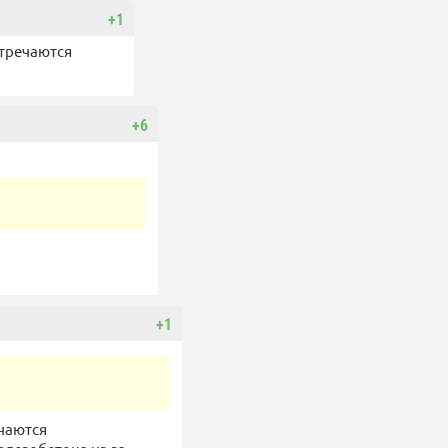
+1
стречаются
+6
+1
ечаются