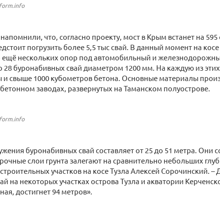
form.info
напомнили, что, согласно проекту, мост в Крым встанет на 595 
едстоит погрузить более 5,5 тыс свай. В данный момент на косе
о ещё нескольких опор под автомобильный и железнодорожны
о 28 буронабивных свай диаметром 1200 мм. На каждую из этих
ы и свыше 1000 кубометров бетона. Основные материалы про
бетонном заводах, развернутых на Таманском полуострове.
form.info
ужения буронабивных свай составляет от 25 до 51 метра. Они 
 прочные слои грунта залегают на сравнительно небольших глу
строительных участков на косе Тузла Алексей Сорочинский. – 
ай на некоторых участках острова Тузла и акватории Керченско
ная, достигнет 94 метров».