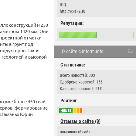
ICQ:
http://жизнь.ru
Репутация:
аллоконструкций и 250
иаметром 1420 мм. Они
 проектной отметки
иты в грунт под
ондукторов. Такая
О сайте c-inform.info
й геологией и высокой
Статистика:
Всего новостей: 303
Одобрено новостей: 156
Качество новостей: 51%
Рейтинг
но уже более 450 свай
тверков, формирование
 «Тамань» Юрий
Отзывы о сайте (0)
помоишный сайт