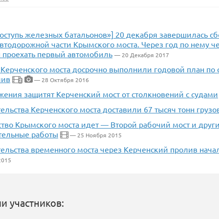
поступь железных батальонов»] 20 декабря завершилась с
втодорожной части Крымского моста. Через год по нему ч
 проехать первый автомобиль
— 20 Декабря 2017
 Керченского моста досрочно выполнили годовой план по
лив
— 28 Октября 2016
2
жения защитят Керченский мост от столкновений с судами
ельства Керченского моста доставили 67 тысяч тонн грузо
ство Крымского моста идет — Второй рабочий мост и друг
тельные работы
— 25 Ноября 2015
ельства временного моста через Керченский пролив начал
2015
и участников: