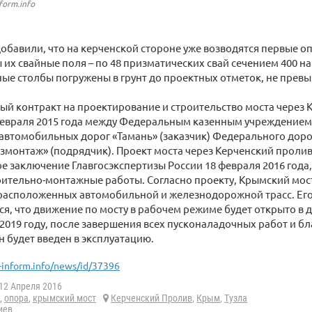
form.info
обавили, что на керченской стороне уже возводятся первые 
ы их свайные поля – по 48 призматических свай сечением 400 на
е столбы погружены в грунт до проектных отметок, не прев
ый контракт на проектирование и строительство моста через
февраля 2015 года между Федеральным казенным учреждением
втомобильных дорог «Тамань» (заказчик) Федерального доро
монтаж» (подрядчик). Проект моста через Керченский проли
 заключение Главгосэкспертизы России 18 февраля 2016 года,
ительно-монтажные работы. Согласно проекту, Крымский мост
расположенных автомобильной и железнодорожной трасс. Его
ся, что движение по мосту в рабочем режиме будет открыто в д
2019 году, после завершения всех пусконаладочных работ и бл
н будет введен в эксплуатацию.
-inform.info/news/id/37396
12 Апреля 2016
,
опора
,
крымский мост
Керченский Пролив
,
Крым
,
Тузла
иев