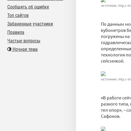
источник: img.c-in
Сообщить об ошибке
Топ сайтов
Забаненные участники
По данным мос
кубометров бе
Правила
погружены на 
Частые вопросы
гидравлически
определенным
Ночная тема
технология по
сейсмикой.
источник: img.c-in
«В работе сей
разного типа,
тел опор», –
Сафонов.