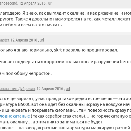
anosecond
, 12 Апреля 2016 ,
url
лагодарю. Я знаю, как выглядит окалина, и как ржавчина, и мо
ругого. Также я довольно насмотрелся на то, как металл лежит
 небом и всем на это начхать.
aster
, 12 Апреля 2016 ,
url
олько я знаю нормально, skrt правильно процитировал.
чинает подвергаться коррозии только после разрушения бето
там полюбому непростой.
онстантин Дубровин
, 12 Апреля 2016 ,
url
сть еще вариант, у нас правда такое редко встречаешь — это 
рматура B500C вот она идет без окалины исразу на воздухе на
 и цинковать и покрывать смолами… там поверхность сразу п
олоднокатаные
( такая серебристая сталь)… но горячекатаную 
мать окалину… а этим никто заниматься не будет.
 нюанс… на заводах разные типы арматуры маркируют разной