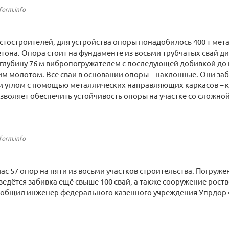
form.info
тостроителей, для устройства опоры понадобилось 400 т мет
тона. Опора стоит на фундаменте из восьми трубчатых свай д
глубину 76 м вибропогружателем с последующей добивкой до
м молотом. Все сваи в основании опоры – наклонные. Они заб
 углом с помощью металлических направляющих каркасов – к
зволяет обеспечить устойчивость опоры на участке со сложно
form.info
час 57 опор на пяти из восьми участков строительства. Погруже
 ведётся забивка ещё свыше 100 свай, а также сооружение рос
 сообщил инженер федерального казенного учреждения Упрдор