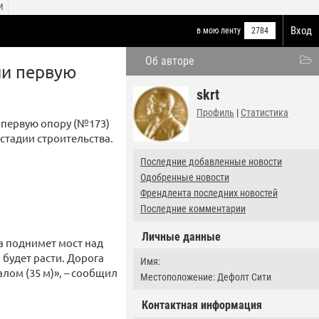
И
Вход
в мою ленту
2784
Об авторе
ли первую
skrt
Профиль
|
Статистика
 первую опору (№173)
 стадии строительства.
Последние добавленные новости
Одобренные новости
Френдлента последних новостей
Последние комментарии
Личные данные
а поднимет мост над
 будет расти. Дорога
Имя:
лом (35 м)», – сообщил
Местоположение: Дефолт Сити
Контактная информация