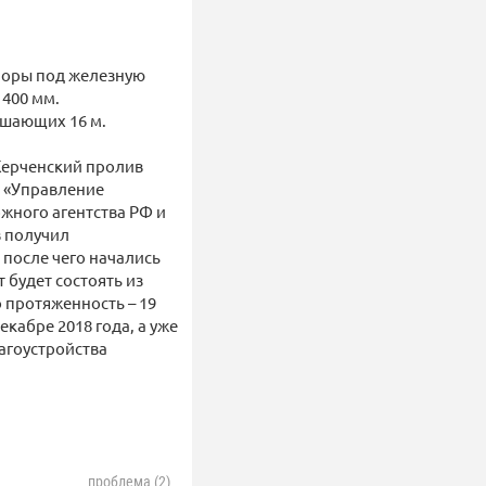
опоры под железную
 400 мм.
ышающих 16 м.
 Керченский пролив
 «Управление
жного агентства РФ и
в получил
 после чего начались
 будет состоять из
 протяженность – 19
екабре 2018 года, а уже
агоустройства
проблема (2)