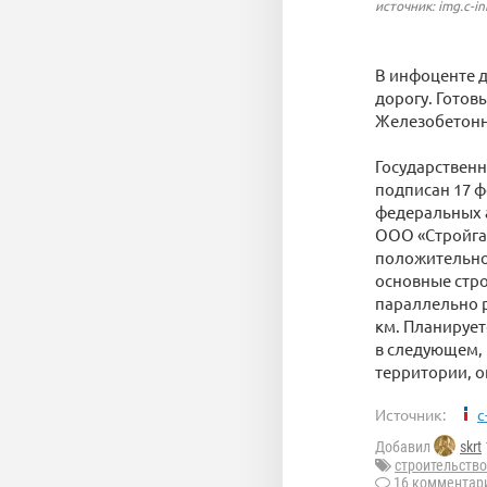
источник: img.c-in
В инфоценте д
дорогу. Готов
Железобетонны
Государственн
подписан 17 
федеральных а
ООО «Стройгаз
положительное
основные стро
параллельно 
км. Планирует
в следующем, 
территории, о
Источник:
c
Добавил
skrt
строительство
16 комментар