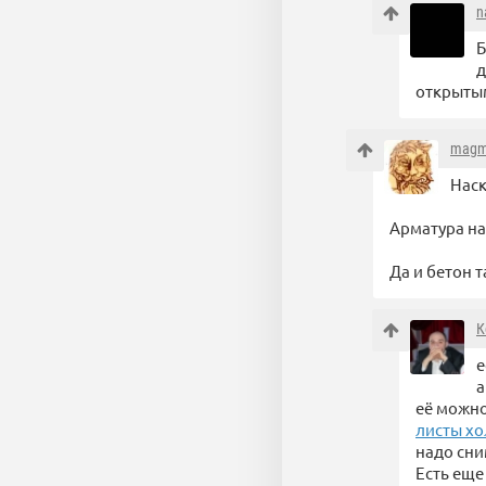
n
Б
д
открытым
magm
Наск
Арматура на
Да и бетон 
К
е
а
её можно
листы х
надо сни
Есть еще