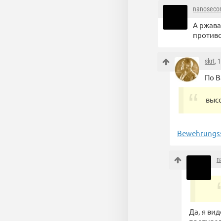
nanoseco
А ржава
против
skrt
, 
По В
выс
Bewehrungss
n
Да, я ви