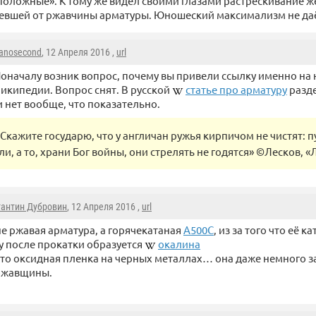
оложные». К тому же видел своими глазами растрескивание ж
евшей от ржавчины арматуры. Юношеский максимализм не даёт
anosecond
, 12 Апреля 2016 ,
url
оначалу возник вопрос, почему вы привели ссылку именно на
икипедии. Вопрос снят. В русской
статье про арматуру
разде
 нет вообще, что показательно.
«Скажите государю, что у англичан ружья кирпичом не чистят: пу
ли, а то, храни Бог войны, они стрелять не годятся» ©Лесков, 
тантин Дубровин
, 12 Апреля 2016 ,
url
не ржавая арматура, а горячекатаная
А500С
, из за того что её к
у после прокатки образуется
окалина
 это оксидная пленка на черных металлах… она даже немного 
 ржавщины.