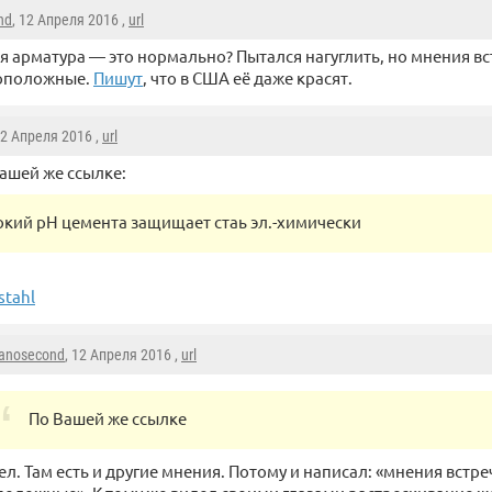
nd
, 12 Апреля 2016 ,
url
я арматура — это нормально? Пытался нагуглить, но мнения в
оположные.
Пишут
, что в США её даже красят.
12 Апреля 2016 ,
url
ашей же ссылке:
окий pH цемента защищает стаь эл.-химически
tahl
anosecond
, 12 Апреля 2016 ,
url
По Вашей же ссылке
дел. Там есть и другие мнения. Потому и написал: «мнения встр