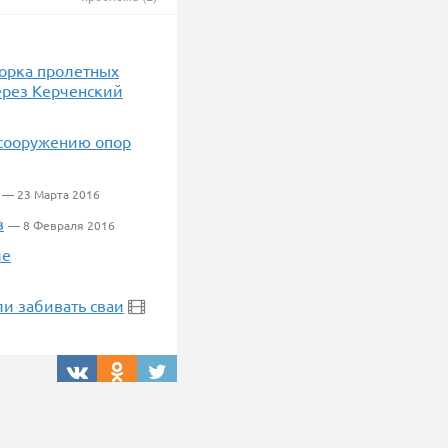
борка пролетных
ерез Керченский
 сооружению опор
— 23 Марта 2016
в
— 8 Февраля 2016
ие
и забивать сваи