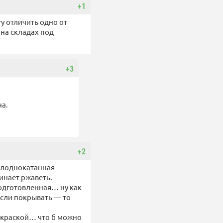
+1
гу отличить одно от
 на складах под
+3
на.
+2
холоднокатанная
чинает ржаветь.
одготовленная… ну как
если покрывать — то
 краской… что б можно