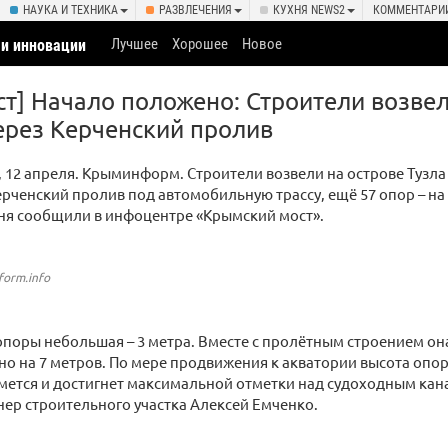
НАУКА И ТЕХНИКА
РАЗВЛЕЧЕНИЯ
КУХНЯ NEWS2
КОММЕНТАРИ
Лучшее
Хорошее
Новое
 и инновации
т] Начало положено: Строители возве
ерез Керченский пролив
12 апреля. Крыминформ. Строители возвели на острове Тузла
ерченский пролив под автомобильную трассу, ещё 57 опор – на
ня сообщили в инфоцентре «Крымский мост».
form.info
опоры небольшая – 3 метра. Вместе с пролётным строением он
о на 7 метров. По мере продвижения к акватории высота опор
ется и достигнет максимальной отметки над судоходным кана
ер строительного участка Алексей Емченко.