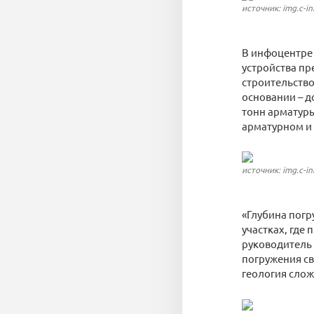
источник: img.c-in
В инфоцентре 
устройства пр
строительств
основании – д
тонн арматур
арматурном и 
источник: img.c-in
«Глубина погр
участках, где
руководитель 
погружения св
геология слож