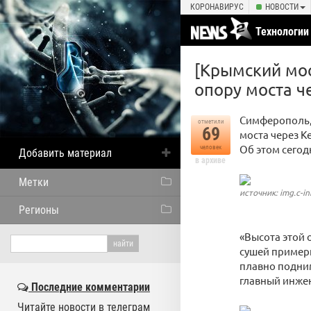
КОРОНАВИРУС
НОВОСТИ
Технологии
[Крымский мос
опору моста ч
Симферополь, 
отметили
69
моста через К
Об этом сегод
человек
Добавить материал
в архиве
Метки
источник: img.c-in
Регионы
«Высота этой 
сушей примерн
плавно подним
главный инжен
Последние комментарии
Читайте новости в телеграм