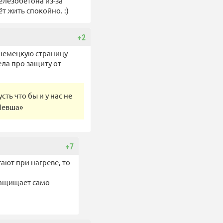
елезобетона из-за
 жить спокойно. :)
+2
 немецкую страницу
ла про защиту от
сть что бы и у нас не
«Левша»
+7
атают при нагреве, то
защищает само