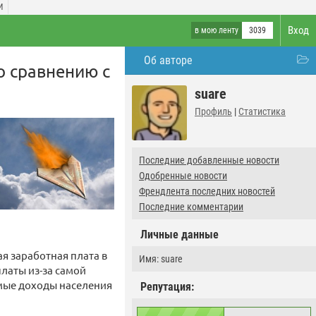
И
Вход
в мою ленту
3039
Об авторе
о сравнению с
suare
Профиль
|
Статистика
Последние добавленные новости
Одобренные новости
Френдлента последних новостей
Последние комментарии
Личные данные
я заработная плата в
Имя: suare
платы из-за самой
емые доходы населения
Репутация: