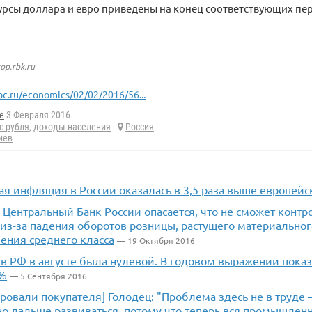
 Курсы доллара и евро приведены на конец соответствующих п
top.rbk.ru
bc.ru/economics/02/02/2016/56...
e
3 Февраля 2016
с рубля
,
доходы населения
Россия
иев
я инфляция в России оказалась в 3,5 раза выше европейс
 Центральный Банк России опасается, что не сможет конт
з-за падения оборотов розницы, растущего материального
ения среднего класса
— 19 Октября 2016
в РФ в августе была нулевой. В годовом выражении показ
9%
— 5 Сентября 2016
овали покупателя] Голодец: "Проблема здесь не в труде 
о дальше развиваться, потому что теперь вся промышленн