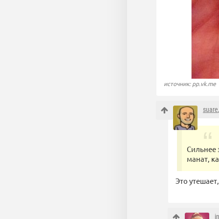
источник: pp.vk.me
suare
Сильнее 
манат, к
Это утешает,
i