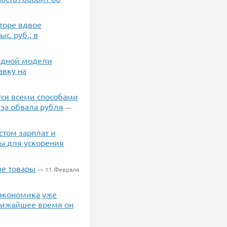
кторе вдвое
с. руб., в
падной модели
авку на
ся всеми способами
-за обвала рубля
—
стом зарплат и
ы для ускорения
ые товары
— 11 Февраля
 экономика уже
ближайшее время он