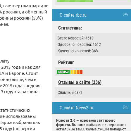
, в четвертом квартале
% россиян, а обменный
О сайте rbc.ru
ловины россиян (58%)
анее.
Статистика:
Всего новостей: 4510
Одобрено новостей: 1612
Качество новостей: 36%
плату
Рейтинг
2015 года и как для
ША и Европе. Стоит
онно выше, чем в
Отзывы о сайте (336)
е 2015 года средняя
3 году эта разница
Спамный сайт
О сайте News2.ru
статистических
ание использованы
Новости 2.0 — новостной сайт нового
 Париж выбраны как
формата.
Вы сами выбираете интересные и
 году (по версии
актуальные темы. Самые лучшие попадают