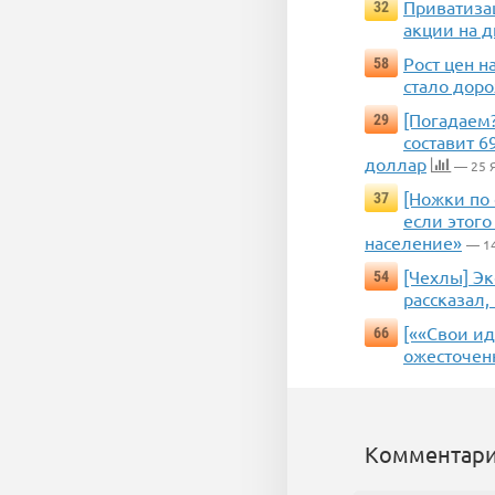
Приватиза
32
акции на д
Рост цен н
58
стало доро
[Погадаем?
29
составит 6
доллар
— 25 
[Ножки по
37
если этого
население»
— 1
[Чехлы] Эк
54
рассказал,
[««Свои ид
66
ожесточен
Комментари