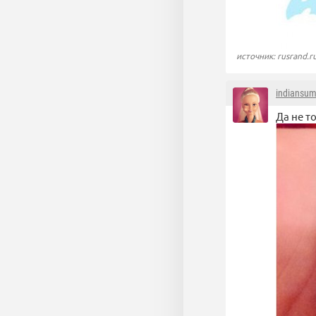
источник: rusrand.r
indiansu
Да не т