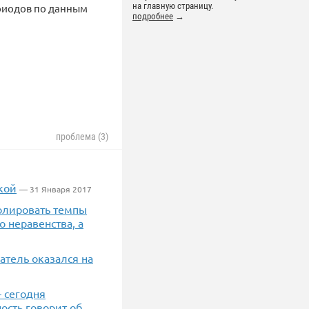
на главную страницу.
ериодов по данным
подробнее
→
проблема (3)
кой
— 31 Января 2017
ролировать темпы
 неравенства, а
атель оказался на
– сегодня
ость говорит об