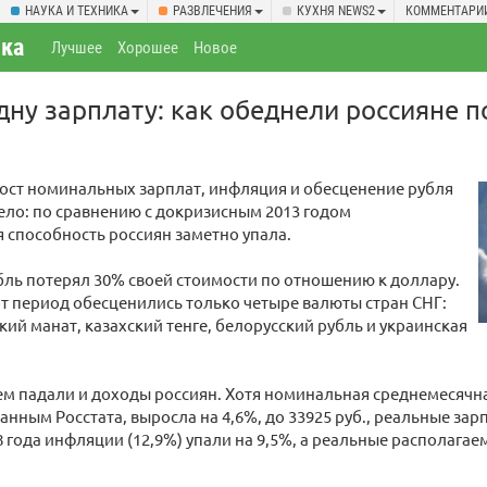
НАУКА И ТЕХНИКА
РАЗВЛЕЧЕНИЯ
КУХНЯ NEWS2
КОММЕНТАРИ
ка
Лучшее
Хорошее
Новое
дну зарплату: как обеднели россияне п
ост номинальных зарплат, инфляция и обесценение рубля
ело: по сравнению с докризисным 2013 годом
 способность россиян заметно упала.
убль потерял 30% своей стоимости по отношению к доллару.
от период обесценились только четыре валюты стран СНГ:
ий манат, казахский тенге, белорусский рубль и украинская
ем падали и доходы россиян. Хотя номинальная среднемесячна
данным Росстата, выросла на 4,6%, до 33925 руб., реальные зар
8 года инфляции (12,9%) упали на 9,5%, а реальные располага