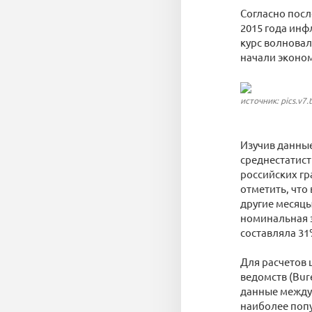
Согласно посл
2015 года инф
курс волновал
начали эконом
источник: pics.v7.
Изучив данные
среднестатист
российских гр
отметить, что
другие месяцы
номинальная з
составляла 31
Для расчетов 
ведомств (Bur
данные между
наиболее попу