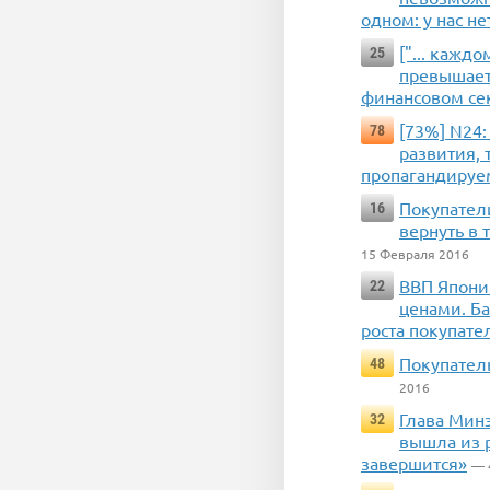
одном: у нас н
["... кажд
25
превышает 
финансовом сект
[73%] N24:
78
развития, 
пропагандируе
Покупател
16
вернуть в 
15 Февраля 2016
ВВП Японии
22
ценами. Б
роста покупате
Покупатель
48
2016
Глава Мин
32
вышла из 
завершится»
— 