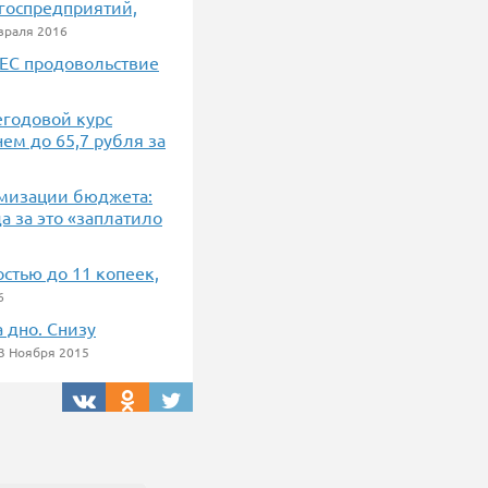
госпредприятий,
враля 2016
В ЕС продовольствие
егодовой курс
нем до 65,7 рубля за
имизации бюджета:
да за это «заплатило
остью до 11 копеек,
6
а дно. Снизу
3 Ноября 2015