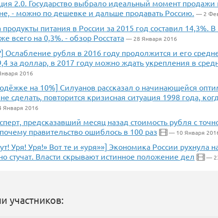
ция 2.0. Государство выбрало идеальный момент продажи 
не, - можно по дешевке и дальше продавать Россию.
— 2 Фе
а продукты питания в России за 2015 год составил 14,3%. 
же всего на 0,3%. - обзор Росстата
— 28 Января 2016
] Ослабление рубля в 2016 году продолжится и его средн
9,4 за доллар, в 2017 году можно ждать укрепления в сред
Января 2016
 одёжке на 10%] Силуанов рассказал о начинающейся опт
 не сделать, повторится кризисная ситуация 1998 года, ког
4 Января 2016
сперт, предсказавший месяц назад стоимость рубля с точн
 почему правительство ошиблось в 100 раз
— 10 Января 201
ут! Уря! Уря!» Вот те и «уря»»] Экономика России рухнула н
но стучат. Власти скрывают истинное положение дел
— 2
и участников: