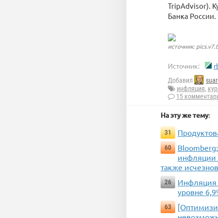
TripAdvisor).
Банка России.
источник: pics.v7.
Источник:
r
Добавил
suar
инфляция
,
кур
15 комментар
На эту же тему:
Продуктова
31
Bloomberg:
60
инфляции и
также исчезнов
Инфляция 
26
уровне 6,
[Оптимизир
63
невозможн