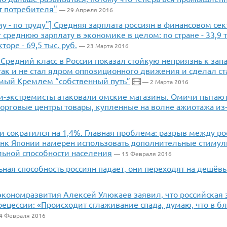
ет потребителя"
— 29 Апреля 2016
ому - по труду"] Средняя зарплата россиян в финансовом се
среднюю зарплату в экономике в целом: по стране - 33,9 ты
оре - 69,5 тыс. руб.
— 23 Марта 2016
 Средний класс в России показал стойкую неприязнь к за
так и не стал ядром оппозиционного движения и сделал ст
мый Кремлем “собственный путь”
— 2 Марта 2016
и-экстремисты атаковали омские магазины. Омичи пытают
торговые центры товары, купленные на волне ажиотажа из
 сократился на 1,4%. Главная проблема: разрыв между ро
анк Японии намерен использовать дополнительные стимул
льной способности населения
— 15 Февраля 2016
ная способность россиян падает, они переходят на дешёв
экономразвития Алексей Улюкаев заявил, что российская
рецессии: «Происходит сглаживание спада, думаю, что в 
4 Февраля 2016