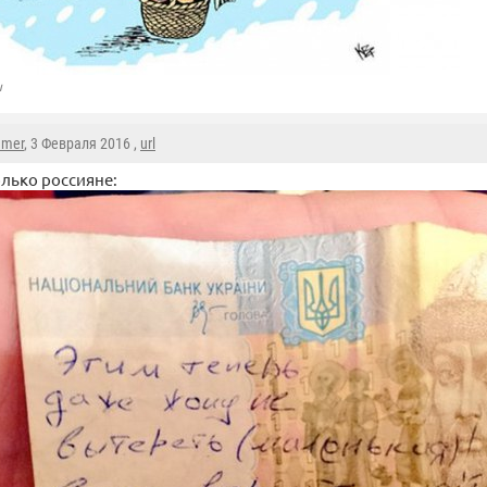
u
mmer
, 3 Февраля 2016 ,
url
олько россияне: