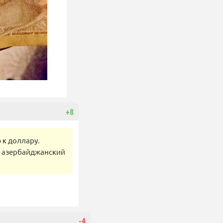
+8
 к доллару.
: азербайджанский
-4