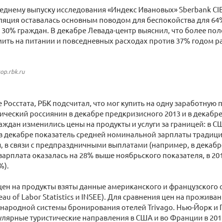
еднему выпуску исследования «Индекс Ивановых» Sberbank CIB
ляция оставалась основным поводом для беспокойства для 64
 30% граждан. В декабре Левада-центр выяснил, что более по
ить на питании и повседневных расходах против 37% годом р
top.rbk.ru
 ​Росстата, РБК подсчитал, что мог купить на одну заработную 
ический россиянин в декабре предкризисного 2013 и в декабре 
аждан изменились цены на продукты и услуги за границей: в С
 в декабре показатель средней номинальной зарплаты традици
, в связи с предпраздничными выплатами (например, в декабр
арплата оказалась на 28% выше ноябрьского показателя, в 201
%).
цен на продукты взяты данные американского и французского 
eau of Labor Statistics и INSEE). Для сравнения цен на прожив
народной системы бронирования отелей Trivago. Нью-Йорк и
лярные туристические направления в США и во Франции в 2015