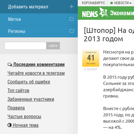
КОРОНАВИРУС
НОВОСТИ
Добавить материал
Экономи
Метки
[Штопор] На о
Регионы
2013 годом
Несмотря на р
отметили
41
делают свое д
покупательная
Последние комментарии
человек
в архиве
Читайте новости в телеграм
В 2015 году р
Сообщить об ошибке
Сильнее за эт
азербайджанск
Топ сайтов
гривна.
Забаненные участники
Правила
Вместе с рубл
2015 году, по 
Частые вопросы
высокой с 200
Ночная тема
— на 4%.