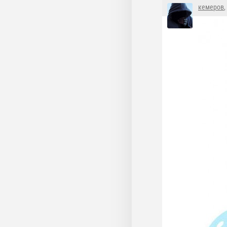
кемеров
,