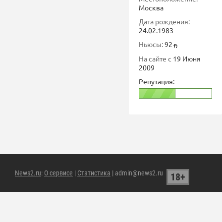
Москва
Дата рождения:
24.02.1983
Ньюсы:
92
На сайте с
19 Июня
2009
Репутация:
News2.ru
:
О сервисе
|
Статистика
| admin@news2.ru
18+