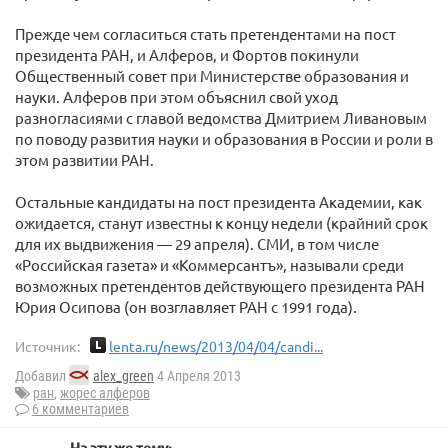
Прежде чем согласиться стать претендентами на пост
президента РАН, и Алферов, и Фортов покинули
Общественный совет при Министерстве образования и
науки. Алферов при этом объяснил свой уход
разногласиями с главой ведомства Дмитрием Ливановым
по поводу развития науки и образования в России и роли в
этом развитии РАН.
Остальные кандидаты на пост президента Академии, как
ожидается, станут известны к концу недели (крайний срок
для их выдвижения — 29 апреля). СМИ, в том числе
«Российская газета» и «Коммерсантъ», называли среди
возможных претендентов действующего президента РАН
Юрия Осипова (он возглавляет РАН с 1991 года).
Источник:
lenta.ru/news/2013/04/04/candi...
Добавил
alex_green
4 Апреля 2013
ран
,
жорес алферов
6 комментариев
На эту же тему: