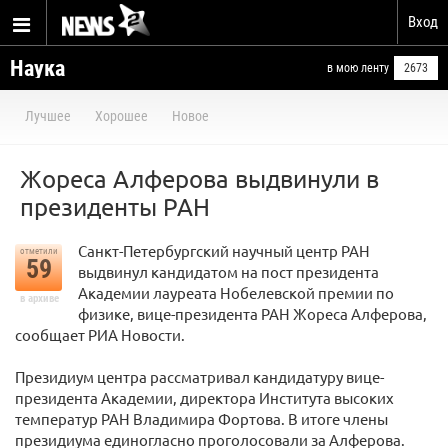
Вход
Наука
в мою ленту
2673
Лучшее
Хорошее
Новое
Жореса Алферова выдвинули в
президенты РАН
Санкт-Петербургский научный центр РАН
отметили
59
выдвинул кандидатом на пост президента
Академии лауреата Нобелевской премии по
в архиве
физике, вице-президента РАН Жореса Алферова,
сообщает РИА Новости.
Президиум центра рассматривал кандидатуру вице-
президента Академии, директора Института высоких
температур РАН Владимира Фортова. В итоге члены
президиума единогласно проголосовали за Алферова.