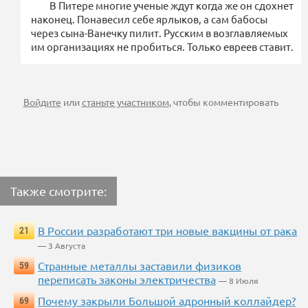
В Питере многие ученые ждут когда же он сдохнет
наконец. Понавесил себе ярлыков, а сам бабосы
через сына-Ванечку пилит. Русским в возглавляемых
им организациях не пробиться. Только евреев ставит.
Войдите
или
станьте участником
, чтобы комментировать
Также смотрите:
В России разработают три новые вакцины от рака
21
— 3 Августа
Странные металлы заставили физиков
59
переписать законы электричества
— 8 Июля
Почему закрыли Большой адронный коллайдер?
69