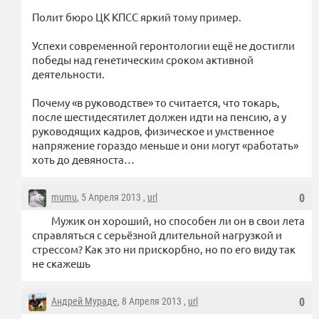
Полит бюро ЦК КПСС яркий тому пример.
Успехи современной геронтологии ещё не достигли
победы над генетическим сроком активной
деятельности.
Почему «в руководстве» то считается, что токарь,
после шестидесятилет должен идти на пенсию, а у
руководящих кадров, физическое и умственное
напряжение гораздо меньше и они могут «работать»
хоть до девяноста…
mumu
, 5 Апреля 2013 ,
url
0
Мужик он хороший, но способен ли он в свои лета
справляться с серьёзной длительной нагрузкой и
стрессом? Как это ни прискорбно, но по его виду так
не скажешь
Андрей Мураде
, 8 Апреля 2013 ,
url
0