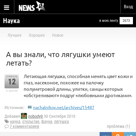
Вход
Наука
в мою ленту
2673
Лучшее
Хорошее
Новое
А вы знали, что лягушки умеют
летать?
Летающая лягушка, способная менять цвет кожи и
отметили
12
глаз, насекомое, похожее на палочку
полуметровой длины, улитки, самцы которых
в архиве
«обстреливают» подруг «любовными дротиками».
Источник:
nachalnikov.net/archives/15487
Добавил
nobody0
30 Сентября 2010
наука
,
открытие
,
фауна
,
лягушка
7 комментариев
проблема (1)