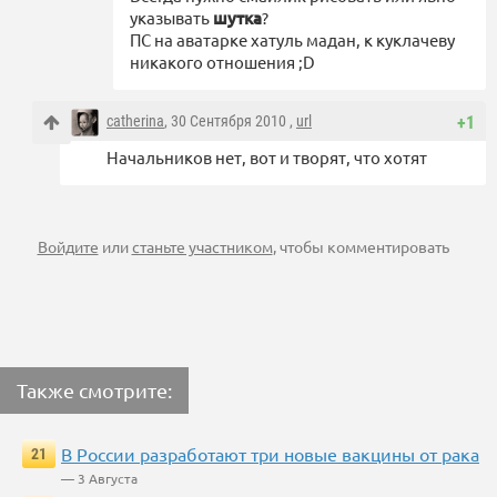
указывать
шутка
?
ПС на аватарке хатуль мадан, к куклачеву
никакого отношения ;D
catherina
, 30 Сентября 2010 ,
url
+1
Начальников нет, вот и творят, что хотят
Войдите
или
станьте участником
, чтобы комментировать
Также смотрите:
В России разработают три новые вакцины от рака
21
— 3 Августа