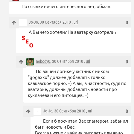
По ссылке ничего интересного нет, обман.
Jo-Jo
, 30 Сентября 2010 ,
url
0
А Вы чего хотели? На аватарку смотрели?
nobody0
, 30 Сентября 2010 ,
url
0
По вашей логике участник с ником
"gogaxxx" должен добавлять только
кавказское порно. =) А вы, в частности, судя по
аватарке, должны добавлять новости про
куклачева и его питомцев. =)
Jo-Jo
, 30 Сентября 2010 ,
url
0
Если б посчитал Вас спамером, забанил
бы и новость и Вас.
Всегда нужно смайлик рисовать или явно