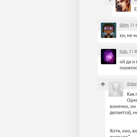
Е
Skitty
, 21
хи, не ч
Gala
, 21 
ой да и
понятно
drda
Как 
Open
конечно, он
делается), 
Хотя, оно, к
поехало"…