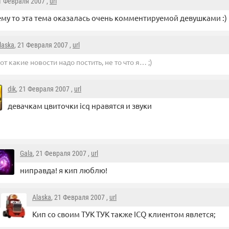
21 Февраля 2007 ,
url
му то эта тема оказалась очень комментируемой девушками :)
laska
, 21 Февраля 2007 ,
url
от какие новости надо постить, не то что я… ;)
dik
, 21 Февраля 2007 ,
url
девачкам цвиточки icq нравятся и звуки
Gala
, 21 Февраля 2007 ,
url
ниправда! я кип люблю!
Alaska
, 21 Февраля 2007 ,
url
Кип со своим ТУК ТУК также ICQ клиентом явлется;