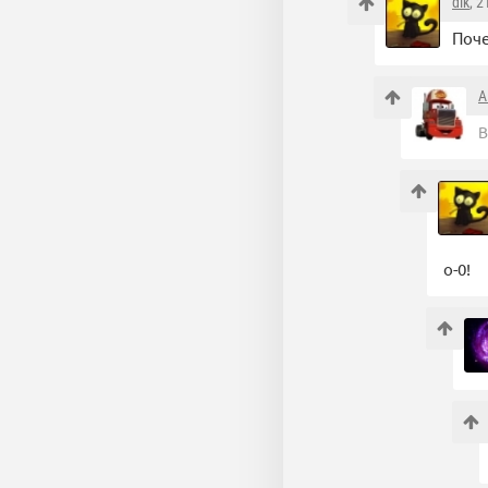
dik
, 
Поче
A
В
o-0!