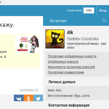
И
Вход
в мою ленту
2486
Об авторе
скажу.
dik
Профиль
|
Статистика
перечёркнутый минус - уже
плюс
ющее
я. А
Последние добавленные новости
Одобренные новости
Френдлента последних новостей
Последние комментарии
Личные данные
проблема (3)
Имя: Alex
Местоположение: Riga, Latvia
Контактная информация