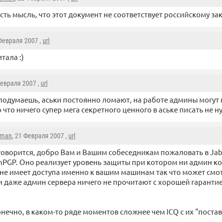
сть мысль, что этот документ не соответствует российскому за
 Февраля 2007 ,
url
итала :)
Февраля 2007 ,
url
 подумаешь, аськи постоянно ломают, на работе админы могут 
 что ничего супер мега секретного ценного в аське писать не н
eman
, 21 Февраля 2007 ,
url
говорится, добро Вам и Вашим собеседникам пожаловать в Ja
PGP. Оно реализует уровень защиты при котором ни админ ко
 не имеет доступа именно к вашим машинам так что может смот
ни даже админ сервера ничего не прочитают с хорошей гарантие
онечно, в каком-то ряде моментов сложнее чем ICQ с их "постав