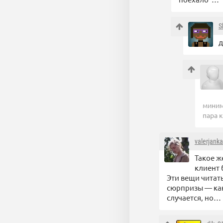
S
д
миним
пара к
valerjanka
Такое ж
клиент б
Эти вещи читать
сюрпризы — как
случается, но…