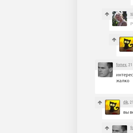
v
Р
fornex
, 2
интерес
жалко
dik
, 
вы в
f