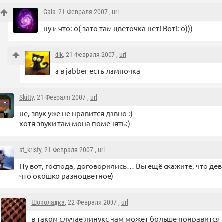
Gala
, 21 Февраля 2007 ,
url
ну и что: о( зато там цветочка нет! Вот!: о)))
dik
, 21 Февраля 2007 ,
url
а в jabber есть лампочка
Skitty
, 21 Февраля 2007 ,
url
не, звук уже не нравится давно :)
хотя звуки там мона поменять:)
st_kristy
, 21 Февраля 2007 ,
url
Ну вот, господа, договорились… Вы ещё скажите, что де
что окошко разноцветное)
Шоколадка
, 22 Февраля 2007 ,
url
в таком случае линукс нам может больше понравится 