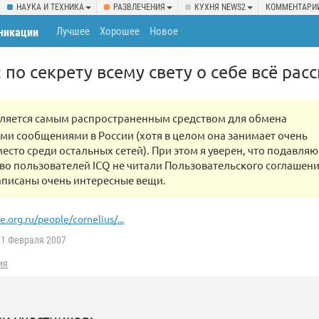
НАУКА И ТЕХНИКА
РАЗВЛЕЧЕНИЯ
КУХНЯ NEWS2
КОММЕНТАРИ
Лучшее
Хорошее
Новое
никации
 : по секрету всему свету о себе всё рас
вляется самым распространенным средством для обмена
и сообщениями в России (хотя в целом она занимает очень
есто среди остальных сетей). При этом я уверен, что подавля
о пользователей ICQ не читали Пользовательского соглашени
аписаны очень интересные вещи.
e.org.ru/people/cornelius/...
1 Февраля 2007
ия