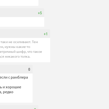
+5
+1
таки не осиливают. Тем
жем, нужны какие-то
метричный шифр, что такое
ься никакого толка.
0
 если с рамблера
ть и хорошие
а, редко