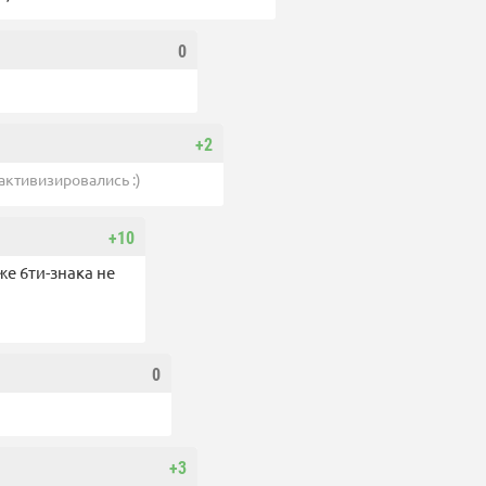
0
+2
активизировались :)
+10
же 6ти-знака не
0
+3