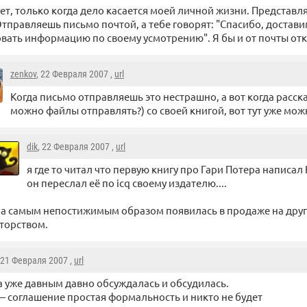
ет, только когда дело касается моей личной жизни. Представля
тправляешь письмо почтой, а тебе говорят: "Спасибо, достав
вать информацию по своему усмотрению". Я бы и от почты отка
zenkov
, 22 Февраля 2007 ,
url
Когда письмо отправляешь это нестрашно, а вот когда расска
можно файлы отправлять?) со своей книгой, вот тут уже мож
dik
, 22 Февраля 2007 ,
url
я где то читал что первую книгу про Гари Потера написал 
он переслал её по icq своему издателю....
а самым непостижимым образом появилась в продаже на друг
торством.
 21 Февраля 2007 ,
url
а уже давным давно обсуждалась и обсудилась.
 соглашение простая формальность и никто не будет