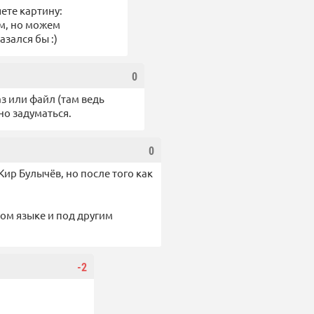
ете картину:
им, но можем
зался бы :)
0
з или файл (там ведь
но задуматься.
0
Кир Булычёв, но после того как
ом языке и под другим
-2