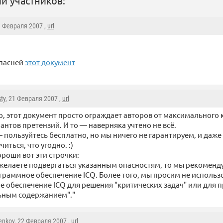
и участников:
1 Февраля 2007 ,
url
опасней
этот документ
sty
, 21 Февраля 2007 ,
url
, этот документ просто ограждает авторов от максимального 
антов претензий. И то — наверняка учтено не всё.
— пользуйтесь бесплатно, но мы ничего не гарантируем, и даже
иться, что угодно. :)
роши вот эти строчки:
 желаете подвергаться указанным опасностям, то мы рекоменд
ограммное обеспечение ICQ. Более того, мы просим не использо
 обеспечение ICQ для решения "критических задач" или для 
ьным содержанием"."
enkov
, 22 Февраля 2007 ,
url