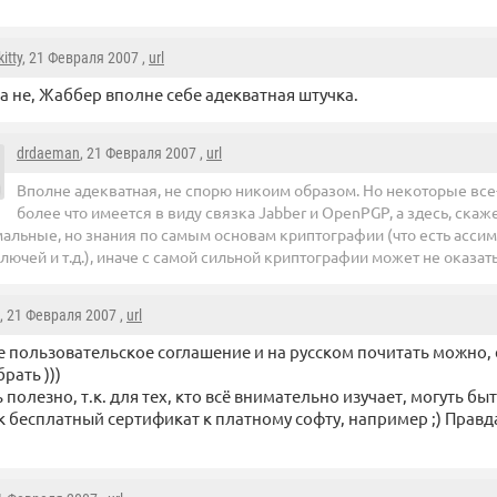
kitty
, 21 Февраля 2007 ,
url
а не, Жаббер вполне себе адекватная штучка.
drdaeman
, 21 Февраля 2007 ,
url
Вполне адекватная, не спорю никоим образом. Но некоторые все-
более что имеется в виду связка Jabber и OpenPGP, а здесь, ска
альные, но знания по самым основам криптографии (что есть асси
лючей и т.д.), иначе с самой сильной криптографии может не оказат
, 21 Февраля 2007 ,
url
е пользовательское соглашение и на русском почитать можно,
рать )))
 полезно, т.к. для тех, кто всё внимательно изучает, могуть бы
 бесплатный сертификат к платному софту, например ;) Правд