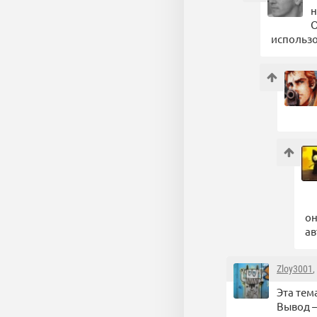
н
О
использо
он
ав
Zloy3001
,
Эта тем
Вывод —