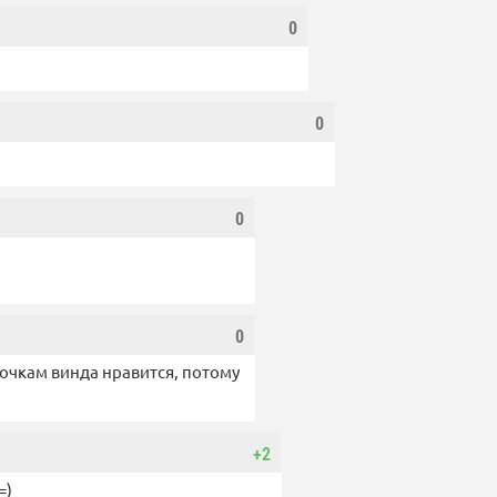
0
0
0
0
вочкам винда нравится, потому
+2
=)