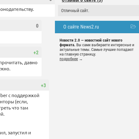
конодательству.
Отличный сайт.
0
О сайте News2.ru
Новости 2.0 — новостной сайт нового
формата.
Вы сами выбираете интересные и
актуальные темы. Самые лучшие попадают
+2
на главную страницу.
подробнее
→
прочитать, давно
ужно.
+3
bber с поддержкой
нторы (если,
реть что там
й.
ил, запустил и