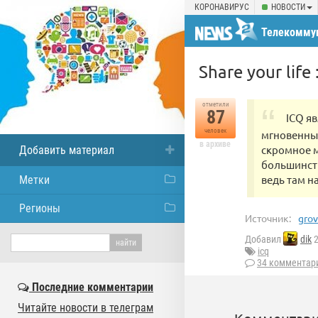
КОРОНАВИРУС
НОВОСТИ
Телекомму
Share your life
отметили
87
ICQ я
человек
мгновенным
в архиве
скромное м
Добавить материал
большинств
ведь там н
Метки
Регионы
Источник:
grov
Добавил
dik
2
icq
34 комментар
Последние комментарии
Читайте новости в телеграм