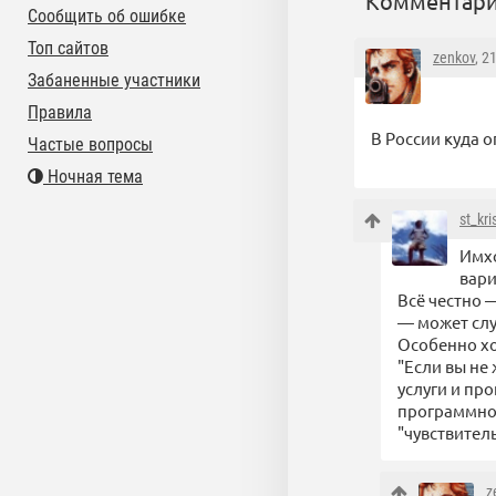
Комментари
Сообщить об ошибке
Топ сайтов
zenkov
, 2
Забаненные участники
Правила
В России куда 
Частые вопросы
Ночная тема
st_kri
Имхо
вари
Всё честно 
— может случ
Особенно хо
"Если вы не
услуги и пр
программное
"чувствител
z