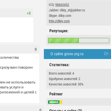
ICQ:
98663452
Jabber: dikiy_st@jabber.ru
+8
Skype: dikiy.com
http://dikiy.com
Репутация:
0
О сайте grove.org.ru
количества
Статистика:
 сразу вам говорим
Всего новостей: 4
Одобрено новостей: 2
уем не использовать
Качество новостей: 50%
вать услуги и
приложений и целей с
Рейтинг
0
Отзывы о сайте (3)