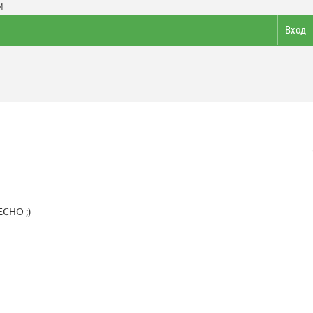
И
Вход
ЕСНО ;)