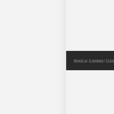
News2.ru
:
О сервисе
|
Стат