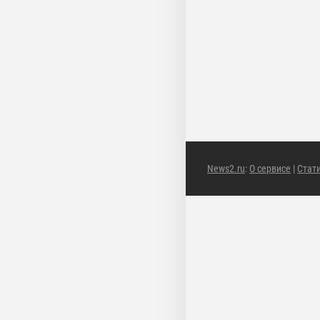
News2.ru
:
О сервисе
|
Стат