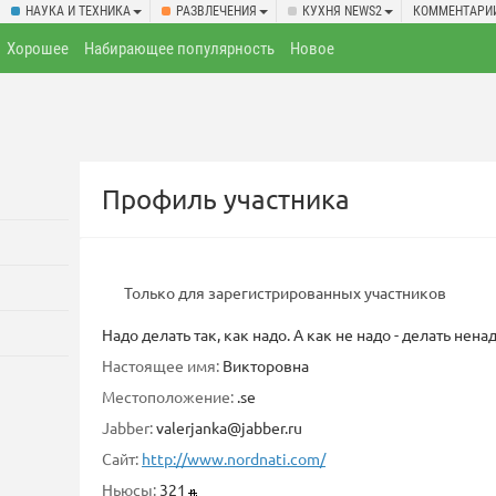
НАУКА И ТЕХНИКА
РАЗВЛЕЧЕНИЯ
КУХНЯ NEWS2
КОММЕНТАРИ
Хорошее
Набирающее популярность
Новое
Профиль участника
Только для зарегистрированных участников
Надо делать так, как надо. А как не надо - делать ненад
Настоящее имя:
Викторовна
Местоположение:
.se
Jabber:
valerjanka@jabber.ru
Сайт:
http://www.nordnati.com/
Ньюсы:
321