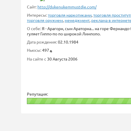
Сайт:
http://dukenukemmustdie.com/
Интересы:
торговля наркотиками
,
торговля проститу
торговля оружием
,
менеджмент
,
реклама в интернет
О себе:
Я - Арагорн, сын Араторна... на горе Фернандо-
гуляет Гиппо-по по широкой Лимпопо.
Дата рождения:
02.10.1984
Ньюсы:
497
На сайте с
30 Августа 2006
Репутация: