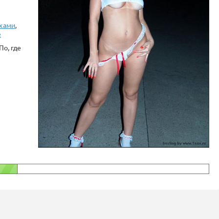
тками
,
е
По, где