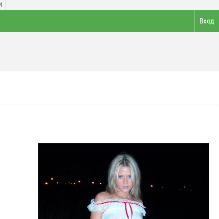
И
Вход