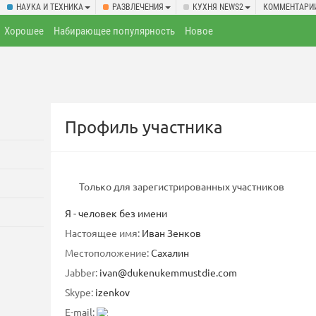
НАУКА И ТЕХНИКА
РАЗВЛЕЧЕНИЯ
КУХНЯ NEWS2
КОММЕНТАРИ
Хорошее
Набирающее популярность
Новое
Профиль участника
Только для зарегистрированных участников
Я - человек без имени
Настоящее имя:
Иван Зенков
Местоположение:
Сахалин
Jabber:
ivan@dukenukemmustdie.com
Skype:
izenkov
E-mail: