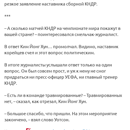
резкое заявление наставника сборной КНДР.
***
– А сколько матчей КНДР на чемпионате мира покажут в
вашей стране? – поинтересовался смельчак-журналист.
В ответ Ким Йонг Хун… промолчал. Видимо, наставник
корейцев счел и этот вопрос политическим.
В итоге журналисты услышали ответ только на один
вопрос. Он был совсем прост, и уж к нему не смог
придраться ни пресс-офицер УЕФА, ни главный тренер
КНДР.
– Есть ли в команде травмированные? – Травмированных
нет, – сказал, как отрезал, Ким Йонг Хун.
– Большое спасибо, что пришли. На этом мероприятие
закончено, – взял слово Уотсон.