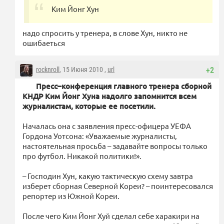
Ким Йонг Хун
надо спросить у тренера, в слове Хун, никто не
ошибаеться
rocknroll
, 15 Июня 2010 ,
url
+2
Пресс–конференция главного тренера сборной
КНДР Ким Йонг Хуна надолго запомнится всем
журналистам, которые ее посетили.
Началась она с заявления пресс-офицера УЕФА
Гордона Уотсона: «Уважаемые журналисты,
настоятельная просьба – задавайте вопросы только
про футбол. Никакой политики!».
– Господин Хун, какую тактическую схему завтра
изберет сборная Северной Кореи? – поинтересовался
репортер из Южной Кореи.
После чего Ким Йонг Хуй сделал себе харакири на