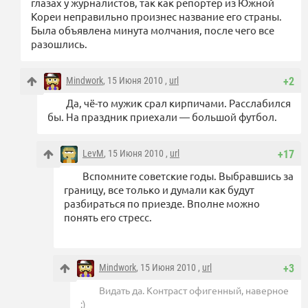
глазах у журналистов, так как репортер из Южной
Кореи неправильно произнес название его страны.
Была объявлена минута молчания, после чего все
разошлись.
Mindwork
, 15 Июня 2010 ,
url
+2
Да, чё-то мужик срал кирпичами. Расслабился
бы. На праздник приехали — большой футбол.
LevM
, 15 Июня 2010 ,
url
+17
Вспомните советские годы. Выбравшись за
границу, все только и думали как будут
разбираться по приезде. Вполне можно
понять его стресс.
Mindwork
, 15 Июня 2010 ,
url
+3
Видать да. Контраст офигенный, наверное
:)