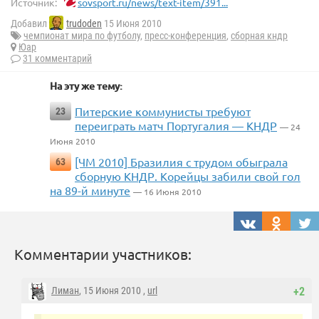
Источник:
sovsport.ru/news/text-item/391...
Добавил
trudoden
15 Июня 2010
чемпионат мира по футболу
,
пресс-конференция
,
сборная кндр
Юар
31 комментарий
На эту же тему:
Питерские коммунисты требуют
23
переиграть матч Португалия — КНДР
— 24
Июня 2010
[ЧМ 2010] Бразилия с трудом обыграла
63
сборную КНДР. Корейцы забили свой гол
на 89-й минуте
— 16 Июня 2010
Комментарии участников:
Лиман
, 15 Июня 2010 ,
url
+2