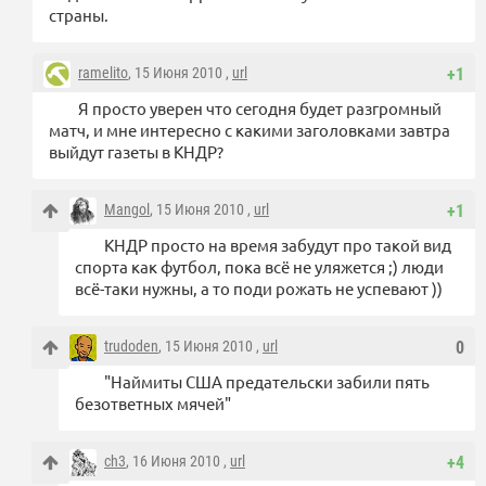
страны.
ramelito
, 15 Июня 2010 ,
url
+1
Я просто уверен что сегодня будет разгромный
матч, и мне интересно с какими заголовками завтра
выйдут газеты в КНДР?
Mangol
, 15 Июня 2010 ,
url
+1
КНДР просто на время забудут про такой вид
спорта как футбол, пока всё не уляжется ;) люди
всё-таки нужны, а то поди рожать не успевают ))
trudoden
, 15 Июня 2010 ,
url
0
"Наймиты США предательски забили пять
безответных мячей"
ch3
, 16 Июня 2010 ,
url
+4