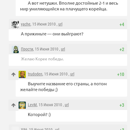
А вот нетушки. Вполне достойные 2-1 и весь
мир умиляющийся на плачущего корейца.
yache
, 15 Июня 2010 ,
url
+4
А прикиньте — они выйграют?
Прости
, 15 Июня 2010 ,
url
+2
Желаю Корее победы.
trudoden
, 15 Июня 2010 ,
url
+10
Выучите название его страны, а потом
желайте победы ;)
LevM
, 15 Июня 2010 ,
url
+3
Которой? :)
X86
, 15 Июня 2010 ,
url