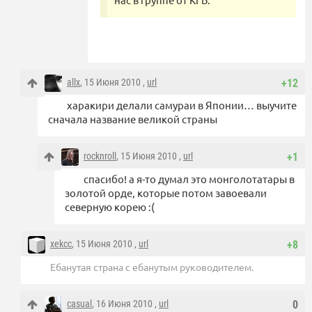
allx
, 15 Июня 2010 ,
url
+12
харакири делали самураи в Японии… выучите
сначала название великой страны
rocknroll
, 15 Июня 2010 ,
url
+1
спасибо! а я-то думал это монголотатары в
золотой орде, которые потом завоевали
северную корею :(
xekcc
, 15 Июня 2010 ,
url
+8
Ебанутая страна с ебанутым руководителем.
casual
, 16 Июня 2010 ,
url
0