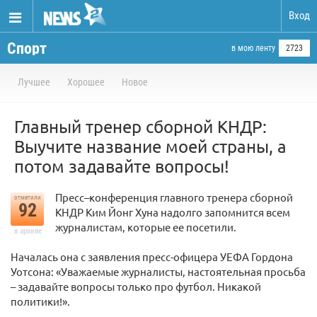
Вход
Спорт
в мою ленту
2723
Лучшее
Хорошее
Новое
Главный тренер сборной КНДР:
Выучите название моей страны, а
потом задавайте вопросы!
Пресс–конференция главного тренера сборной
отметили
92
КНДР Ким Йонг Хуна надолго запомнится всем
журналистам, которые ее посетили.
в архиве
Началась она с заявления пресс-офицера УЕФА Гордона
Уотсона: «Уважаемые журналисты, настоятельная просьба
– задавайте вопросы только про футбол. Никакой
политики!».