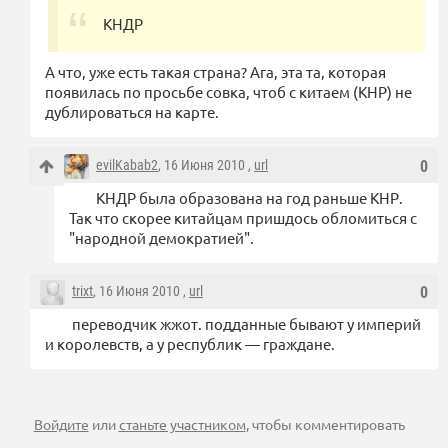
КНДР
А что, уже есть такая страна? Ага, эта та, которая
появилась по просьбе совка, чтоб с китаем (КНР) не
дублироваться на карте.
evilKabab2
, 16 Июня 2010 ,
url
0
КНДР была образована на год раньше КНР.
Так что скорее китайцам пришдось обломиться с
"народной демократией".
trixt
, 16 Июня 2010 ,
url
0
переводчик жжот. подданные бывают у империй
и королевств, а у республик — граждане.
Войдите
или
станьте участником
, чтобы комментировать