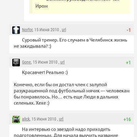
Иром
Norfor
, 15 Июня 2010 ,
url
-1
Суровый тренер. Его случаем в Челябинск жизнь
не закидывала? :)
Gone
, 15 Июня 2010 ,
url
+1
Красавчег! Реально :)
Конечно, если бы он достал член с залупой
разукрашенной под футбольный мячик — человекам
бы понравилось. Но… есть еще Люди в дальних
селеньях. Хехе :)
alick
, 15 Июня 2010 ,
url
+16
На интервью со звездой надо приходить
подготовленным. Для начала выучить название