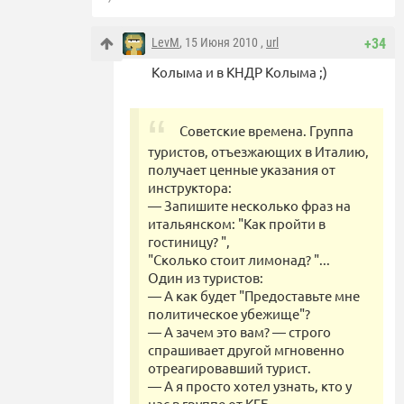
LevM
, 15 Июня 2010 ,
url
+34
Колыма и в КНДР Колыма ;)
Советские времена. Группа
туристов, отъезжающих в Италию,
получает ценные указания от
инструктора:
— Запишите несколько фраз на
итальянском: "Как пройти в
гостиницу? ",
"Сколько стоит лимонад? "...
Один из туристов:
— А как будет "Предоставьте мне
политическое убежище"?
— А зачем это вам? — строго
спрашивает другой мгновенно
отреагировавший турист.
— А я просто хотел узнать, кто у
нас в группе от КГБ.