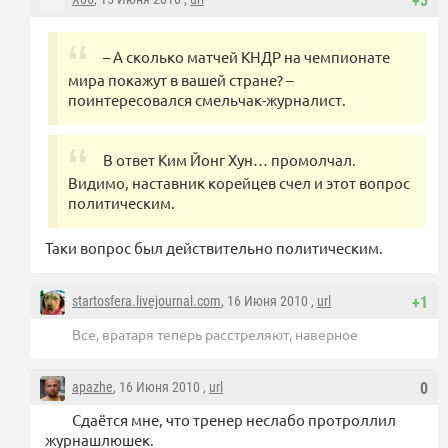
+3
– А сколько матчей КНДР на чемпионате
мира покажут в вашей стране? –
поинтересовался смельчак-журналист.
В ответ Ким Йонг Хун… промолчал.
Видимо, наставник корейцев счел и этот вопрос
политическим.
Таки вопрос был действительно политическим.
startosfera.livejournal.com
, 16 Июня 2010 ,
url
+1
Все, вратаря теперь расстреляют, наверное
apazhe
, 16 Июня 2010 ,
url
0
Сдаётся мне, что тренер неслабо протроллил
журнашлюшек.