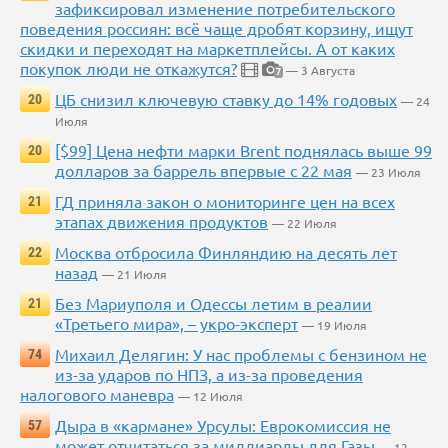
зафиксировал изменение потребительского
поведения россиян: всё чаще дробят корзину, ищут
скидки и переходят на маркетплейсы. А от каких
покупок люди не откажутся?
— 3 Августа
7
ЦБ снизил ключевую ставку до 14% годовых
20
— 24
Июля
[$99] Цена нефти марки Brent поднялась выше 99
20
долларов за баррель впервые с 22 мая
— 23 Июля
ГД приняла закон о мониторинге цен на всех
21
этапах движения продуктов
— 22 Июля
Москва отбросила Финляндию на десять лет
22
назад
— 21 Июля
Без Мариуполя и Одессы летим в реалии
21
«Третьего мира», – укро-эксперт
— 19 Июля
Михаил Делягин: У нас проблемы с бензином не
74
из-за ударов по НПЗ, а из-за проведения
налогового маневра
— 12 Июля
Дыра в «кармане» Урсулы: Еврокомиссия не
57
может отчитаться за миллиарды для Газы
— 12