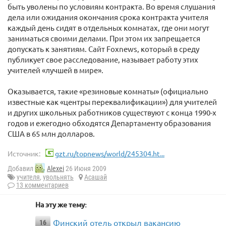
быть уволены по условиям контракта. Во время слушания
дела или ожидания окончания срока контракта учителя
каждый день сидят в отдельных комнатах, где они могут
заниматься своими делами. При этом их запрещается
допускать к занятиям. Сайт Foxnews, который в среду
публикует свое расследование, называет работу этих
учителей «лучшей в мире».
Оказывается, такие «резиновые комнаты» (официально
известные как «центры переквалификации») для учителей
и других школьных работников существуют с конца 1990-х
годов и ежегодно обходятся Департаменту образования
США в 65 млн долларов.
Источник:
gzt.ru/topnews/world/245304.ht...
Добавил
Alexei
26 Июня 2009
учителя
,
увольнять
Асашай
13 комментариев
На эту же тему:
Финский отель открыл вакансию
16