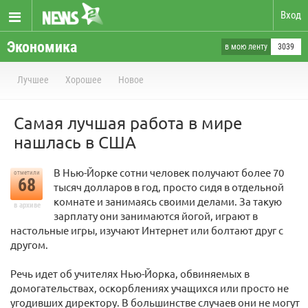
Вход
Экономика
в мою ленту
3039
Лучшее
Хорошее
Новое
Самая лучшая работа в мире
нашлась в США
В Нью-Йорке сотни человек получают более 70
отметили
68
тысяч долларов в год, просто сидя в отдельной
комнате и занимаясь своими делами. За такую
в архиве
зарплату они занимаются йогой, играют в
настольные игры, изучают Интернет или болтают друг с
другом.
Речь идет об учителях Нью-Йорка, обвиняемых в
домогательствах, оскорблениях учащихся или просто не
угодивших директору. В большинстве случаев они не могут