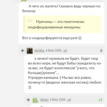
А чего их жалеть? Сказано ведь черным по
белому:
Мужчины — это генетически
модифицированные женщины
Вот и модицифируются еще раз!=))
darisha
, 4 Мая 2008 ,
url
0
а зачем? мужиков не будет, будет мир
во всем мире, не будут бабы скандалить из-
за вас, не будет комплексов "у кого, что
больше/длинее"...
Утрирую канешна :) Мы вас все равно,
почему-то (видимо женская логика) любим
:))
Alexei
, 4 Мая 2008 ,
url
+3