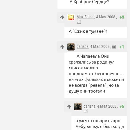
А Храброе Сердце?
Max Folder
, 4 Мая 2008 ,
+9
url
А "Ёжик в тумане"?
darisha
, 4 Мая 2008 ,
url
+1
А Чапаев? а Они
сражались за родину?
список можно
продолжать бесконечно…
на этих фильмах я может и
не всегда "ревела", но за
душу они трогали
darisha
, 4 Мая 2008 ,
+5
url
а уж что говорить про
Чебурашку: я был когда