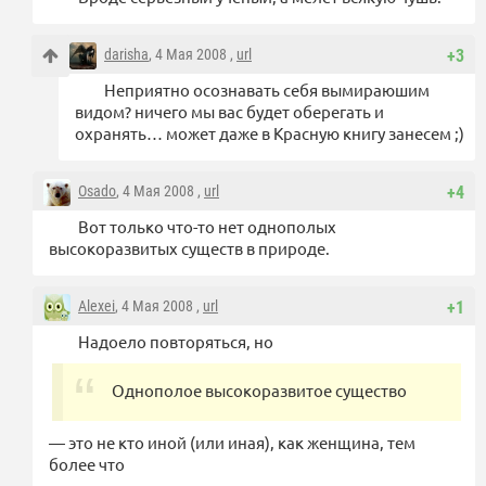
darisha
, 4 Мая 2008 ,
url
+3
Неприятно осознавать себя вымираюшим
видом? ничего мы вас будет оберегать и
охранять… может даже в Красную книгу занесем ;)
Osado
, 4 Мая 2008 ,
url
+4
Вот только что-то нет однополых
высокоразвитых существ в природе.
Alexei
, 4 Мая 2008 ,
url
+1
Надоело повторяться, но
Однополое высокоразвитое существо
— это не кто иной (или иная), как женщина, тем
более что