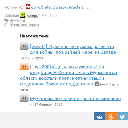
Источник:
dp.ru/Default2.aspx?ArticleID=...
Добавил
Koreps
4 Мая 2008
мужчины
28 комментариев
На эту же тему:
[waspM] Мужчины не нужны, разве что
18
для войны, по крайней мере, на Западе
—
16 Июля 2023
[Груз 200] ​«Где наши мужчины? На
87
кладбище!» Жители села в Мурманской
области восстали против оптимизации
медицины. Врачи их поддержали
— 9 Марта
2
2018
Мужчинам все-таки не грозит вымирание
11
— 27 Февраля 2012