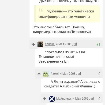
Дык нет, не почему-то, а потому, что
Мужчины — это генетически
модифицированные женщины
Это многое объясняет. Почему,
например, я плакал на Титанике=))
darisha
, 4 Мая 2008 ,
url
+1
*показывая язык* А я на
Титанике не плакала!
Зато ревела на E.T
Alexei
, 4 Мая 2008 ,
url
0
А Летят журавли? А Баллада о
солдате? А Лабиринт Фавна?=))
McAndrews
, 4 Мая 2008 ,
url
0