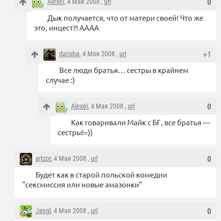
Alexei
, 4 Мая 2008 ,
url
0
Дык получается, что от матери своей! Что же
это, инцест?! АААА
darisha
, 4 Мая 2008 ,
url
+1
Все люди братья… сестры в крайнем
случае :)
Alexei
, 4 Мая 2008 ,
url
0
Как говаривали Майк с БГ, все братья —
сестры!=))
artzor
, 4 Мая 2008 ,
url
0
Будет как в старой польской комедии
"сексмиссия или новые амазонки"
Jangl
, 4 Мая 2008 ,
url
0