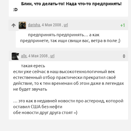
Блин, что делать-то! Нада что-то предпринять!
:D
darisha
, 4 Мая 2008 ,
url
+1
предпринять предпринять… а как
предпримете, так ищи свищи вас, ветра в поле ;)
allx
, 4 Мая 2008 ,
url
0
такая ересь
если уже сейчас в наш высокотехнологичный век
естественный отбор практически прекратил своё
действие, то к тем временам об этом даже в легендах
не будет звучать
… это как в недавней новости про астероид, которой
оставил США без нефти
обе новости друг друга стоят =)