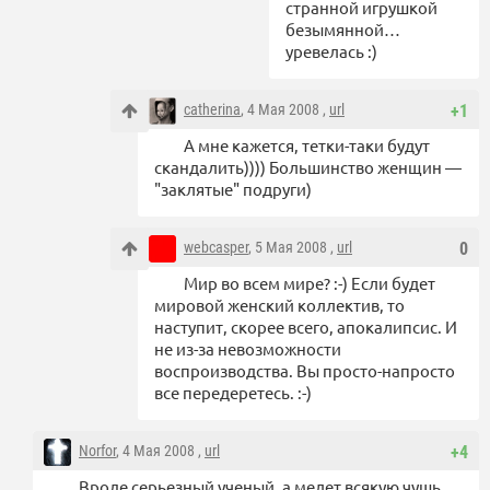
странной игрушкой
безымянной…
уревелась :)
catherina
, 4 Мая 2008 ,
url
+1
А мне кажется, тетки-таки будут
скандалить)))) Большинство женщин —
"заклятые" подруги)
webcasper
, 5 Мая 2008 ,
url
0
Мир во всем мире? :-) Если будет
мировой женский коллектив, то
наступит, скорее всего, апокалипсис. И
не из-за невозможности
воспроизводства. Вы просто-напросто
все передеретесь. :-)
Norfor
, 4 Мая 2008 ,
url
+4
Вроде серьезный ученый, а мелет всякую чушь.