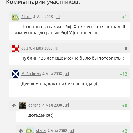
Комментарии участников:
Alexei
, 4 Мая 2008 ,
url
+1
Позвольте, а как же я?=)) Хотя чего это я погнал. Я
вымру гораздо раньше!=)) Уф, пронесло.
eatart
, 4 Мая 2008 ,
url
0
ну блин 125 лет еще можно было бы потерпеть |:
McAndrews
, 4 Мая 2008 ,
url
+12
Девок жаль, как они без нас тогда -)).
darisha
, 4 Мая 2008 ,
url
+8
догадайся ;)
Alexei
, 4 Мая 2008 ,
url
+2