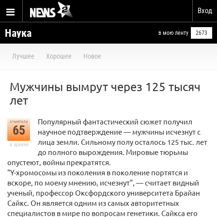
Вход
Наука
в мою ленту
2673
Лучшее
Хорошее
Новое
Мужчины вымрут через 125 тысяч
лет
Популярный фантастический сюжет получил
отметили
65
научное подтверждение — мужчины исчезнут с
лица земли. Сильному полу осталось 125 тыс. лет
в архиве
до полного вырождения. Мировые тюрьмы
опустеют, войны прекратятся.
"Y-хромосомы из поколения в поколение портятся и
вскоре, по моему мнению, исчезнут", — считает видный
ученый, профессор Оксфордского университета Брайан
Сайкс. Он является одним из самых авторитетных
специалистов в мире по вопросам генетики. Сайкса его