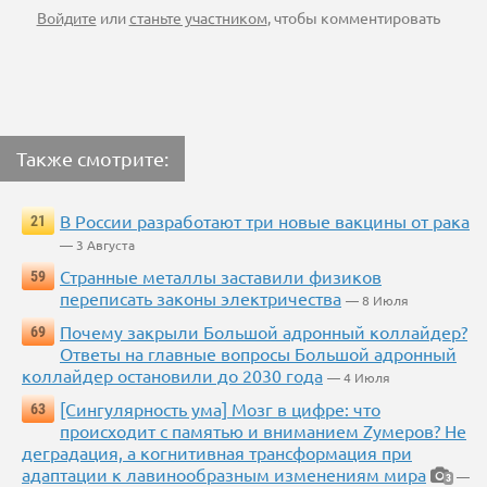
Войдите
или
станьте участником
, чтобы комментировать
Также смотрите:
В России разработают три новые вакцины от рака
21
— 3 Августа
Странные металлы заставили физиков
59
переписать законы электричества
— 8 Июля
Почему закрыли Большой адронный коллайдер?
69
Ответы на главные вопросы Большой адронный
коллайдер остановили до 2030 года
— 4 Июля
[Сингулярность ума] Мозг в цифре: что
63
происходит с памятью и вниманием Zумеров? Не
деградация, а когнитивная трансформация при
адаптации к лавинообразным изменениям мира
—
3