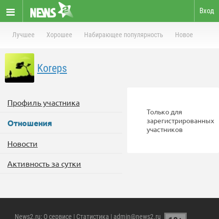
Вход
Лучшее
Хорошее
Набирающее популярность
Новое
Koreps
Профиль участника
Только для
зарегистрированных
Отношения
участников
Новости
Активность за сутки
News2.ru
:
О сервисе
|
Статистика
| admin@news2.ru