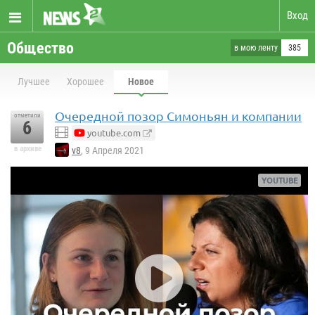
Вход
Общество
в мою ленту
385
Лучшее
Хорошее
Новое
Очередной позор Симоньян и компании
отметили
6
youtube.com
в архиве
v8
, 9 Апреля 2021