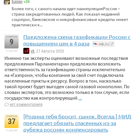
+26
Барин
Более того, с самого начала идет манипуляцияРоссия –
страна закредитованных людей. Как показал недавний
соцопрос, банковские и микрофинансовые кредиты имеет
практически к...
Предложена схема газификации России с
отметили
9
повышением цен в 4 раза
mk.ru
в архиве
v8
, 27 Августа 2020
Именно так эксперты оценивают возможные последствия
предложения Парламентарии предложили возложить
ответственность за газификацию страны исключительно
на «Газпром», чтобы компания за свой счет подключала
населенные пункты к ресурсу. Вопрос в том, насколько
такой проект будет выгоден самой газовой монополии. По
словам экспертов, это возможно только в том случае, если
государство как контролирующий
...
нет комментариев
[Родина тебя бросит, сынок. Всегда.] МИД
отметили
37
предлагает обязать спасенных из-за
рубежа россиян компенсировать
в архиве