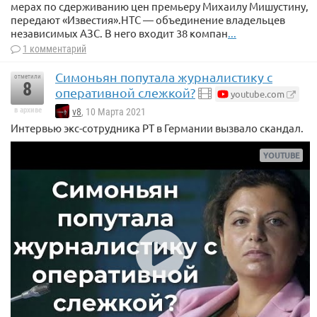
мерах по сдерживанию цен премьеру Михаилу Мишустину,
передают «Известия».НТС — объединение владельцев
независимых АЗС. В него входит 38 компан
...
1 комментарий
Симоньян попутала журналистику с
отметили
8
оперативной слежкой?
youtube.com
в архиве
v8
, 10 Марта 2021
Интервью экс-сотрудника РТ в Германии вызвало скандал.