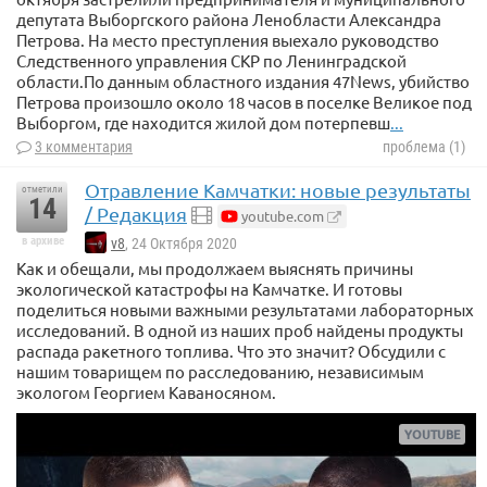
депутата Выборгского района Ленобласти Александра
Петрова. На место преступления выехало руководство
Следственного управления СКР по Ленинградской
области.По данным областного издания 47News, убийство
Петрова произошло около 18 часов в поселке Великое под
Выборгом, где находится жилой дом потерпевш
...
3 комментария
проблема (1)
Отравление Камчатки: новые результаты
отметили
14
/ Редакция
youtube.com
в архиве
v8
, 24 Октября 2020
Как и обещали, мы продолжаем выяснять причины
экологической катастрофы на Камчатке. И готовы
поделиться новыми важными результатами лабораторных
исследований. В одной из наших проб найдены продукты
распада ракетного топлива. Что это значит? Обсудили с
нашим товарищем по расследованию, независимым
экологом Георгием Каваносяном.