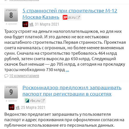
5 странностей при строительстве М-12
отметили
8
Москва-Казань
zr.ru
в архиве
v8
, 31 Марта 2021
Трассу строят на деньги налогоплательщиков, но для них
она будет платной. И это далеко не все нестыковки
масштабного строительства.Первая странность. Проектная
смета начиналась с огромных, но более-менее вменяемых
сумм. Сначала на строительство требовалось 464 млрд
рублей, затем смета выросла до 650 млрд. Следующий
скачок был меньше — до 705 млрд, а сегодня на прокладку
трассы необходимо 730 млрд
...
10 комментариев
Роскомнадзор предложил запрашивать
отметили
9
паспорт при регистрации в соцсетях
rbc.ru
в архиве
v8
, 25 Марта 2021
Ведомство предлагает запрашивать у пользователя
паспорт и адрес проживания при оформлении согласия на
публичное использование его персональных данных.