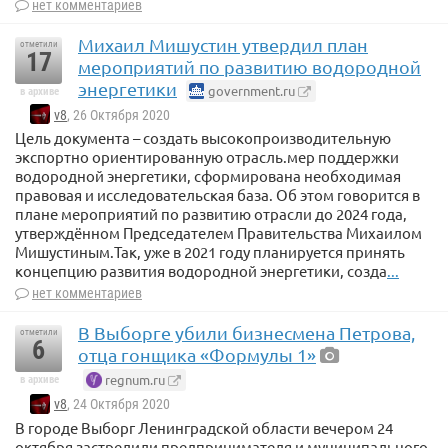
нет комментариев
Михаил Мишустин утвердил план
отметили
17
мероприятий по развитию водородной
энергетики
government.ru
в архиве
v8
, 26 Октября 2020
Цель документа – создать высокопроизводительную
экспортно ориентированную отрасль.мер поддержки
водородной энергетики, сформирована необходимая
правовая и исследовательская база. Об этом говорится в
плане мероприятий по развитию отрасли до 2024 года,
утверждённом Председателем Правительства Михаилом
Мишустиным.Так, уже в 2021 году планируется принять
концепцию развития водородной энергетики, созда
...
нет комментариев
В Выборге убили бизнесмена Петрова,
отметили
6
отца гонщика «Формулы 1»
regnum.ru
в архиве
v8
, 24 Октября 2020
В городе Выборг Ленинградской области вечером 24
октября застрелили предпринимателя и муниципального