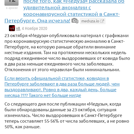
после того, как «Медуза» рассказала об
удивительной аномалии с
в архиве
коронавирусной статистикой в Санкт-
Петербурге. Она исчезла!
meduza.io
2
v8
, 4 Ноября 2020
23 октября «Медуза» опубликовала материал с графиками
про коронавирусную статистическую аномалию в Санкт-
Петербурге, на которую раньше обратили внимание
местные издания. Там на протяжении нескольких недель
подряд ежедневное число выздоровевших от ковида было
в два раза меньше ежедневного числа заболевших.
Отклонения от этого «правила» были минимальными.
Если верить официальной статистике, ковидом в
Петербурге заболевают в два раза больше людей, чем
выздоравливают. Ровно в два, каждый день, больше
месяца ???? Такого нет больше нигде
Со следующего дня после публикации «Медузы», когда
были обнародованы данные за 23 октября, ситуация
изменилась. Число выздоровевших в Санкт-Петербурге
теперь составляет 55-56% от числа заболевших, а не ровно
50%, как раньше.