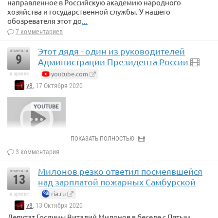
направленное в Российскую академию народного
хозяйства и государственной службы. У нашего
обозревателя этот до
...
7 комментариев
Этот дядя - один из руководителей
отметили
9
Администрации Президента России
youtube.com
в архиве
v8
, 17 Октября 2020
ПОКАЗАТЬ ПОЛНОСТЬЮ
3 комментария
Милонов резко ответил посмеявшейся
отметили
13
над зарплатой пожарных Самбурской
ria.ru
в архиве
v8
, 13 Октября 2020
Депутат Госдумы Виталий Милонов в беседе с Пятым