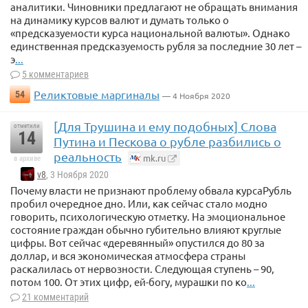
аналитики. Чиновники предлагают не обращать внимания
на динамику курсов валют и думать только о
«предсказуемости курса национальной валюты». Однако
единственная предсказуемость рубля за последние 30 лет –
э
...
5 комментариев
Реликтовые маргиналы
54
— 4 Ноября 2020
[Для Трушина и ему подобных] Слова
отметили
14
Путина и Пескова о рубле разбились о
реальность
mk.ru
в архиве
v8
, 3 Ноября 2020
Почему власти не признают проблему обвала курсаРубль
пробил очередное дно. Или, как сейчас стало модно
говорить, психологическую отметку. На эмоциональное
состояние граждан обычно губительно влияют круглые
цифры. Вот сейчас «деревянный» опустился до 80 за
доллар, и вся экономическая атмосфера страны
раскалилась от нервозности. Следующая ступень – 90,
потом 100. От этих цифр, ей-богу, мурашки по ко
...
21 комментарий