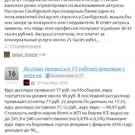
каналом резко отреагировал на высказывание актрисы
Настасьи Самбурской про пожарных.Ранее один из
пользователей Instagram спросил у Самбурской, вышла бы
она замуж за пожарного или следователя. В ответ актриса
заявила, что люди этих профессий получают в районе 30-35
тысяч рублей. Актриса отметила, что платит за
коммунальные услуги около 25 тысяч рубл
...
29 комментариев
+10
Galaxy_Imperor
Доллар превысил 77 рублей впервые с
отметили
16
апреля
kommersant.ru
в архиве
v8
, 23 Сентября 2020
Курс доллара превысил 77 руб. на Мосбирже, евро
торгуется на уровне около 90 руб. В последний раз доллар
превышал отметку 77 руб. 22 апреля.По данным на 17:25,
курс доллара составлял 77,12 руб., курс евро — 89,97 руб.
Стоимость нефти марок Brent и WTI на бирже ICE выросла
до $41,9 и $40 соответственно (на 0,43% и 0,5%).Накануне
курс евро на биржевых торгах впервые с февраля 2016 года
доходил до 90
...