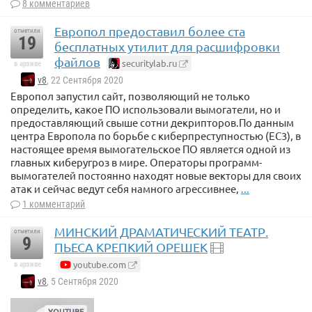
8 комментариев
Европол предоставил более ста
отметили
19
бесплатных утилит для расшифровки
файлов
securitylab.ru
в архиве
v8
, 22 Сентября 2020
Европол запустил сайт, позволяющий не только
определить, какое ПО использовали вымогатели, но и
предоставляющий свыше сотни декрипторов.По данным
центра Европола по борьбе с киберпреступностью (EC3), в
настоящее время вымогательское ПО является одной из
главных киберугроз в мире. Операторы программ-
вымогателей постоянно находят новые векторы для своих
атак и сейчас ведут себя намного агрессивнее,
...
1 комментарий
МИНСКИЙ ДРАМАТИЧЕСКИЙ ТЕАТР.
отметили
9
ПЬЕСА КРЕПКИЙ ОРЕШЕК
youtube.com
в архиве
v8
, 5 Сентября 2020