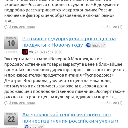
экономике России со стороны государства».В документе
подробно рассматриваются макроэкономика России,
ключевые факторы ценообразования, включая рынок
тру
...
3 комментария
проблема (1)
Россиян предупредили о росте цен на
отметили
10
продукты к Новому году
ria.ru
в архиве
v8
, 24 Октября 2020
Эксперты рассказали «Вечерней Москве», какие
продовольственные товары вырастут в цене в ближайшее
время.Так, по мнению директора профсоюза поставщиков
и производителей продуктов питания «Руспродсоюз»
Дмитрия Вострикова, увеличится цена на макароны,
потому что в их стоимость заложена высокая доля
дорожающей продовольственной пшеницы.Эксперт также
рассказал о росте цен на культуры, идущие на корм ск
...
3 комментария
проблема (1)
Американский геофизический союз
отметили
22
принес извинения российским ученым
ria.ru
в архиве