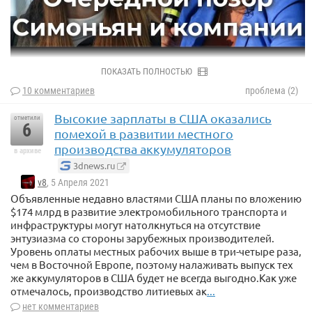
ПОКАЗАТЬ ПОЛНОСТЬЮ
10 комментариев
проблема (2)
Высокие зарплаты в США оказались
отметили
6
помехой в развитии местного
производства аккумуляторов
в архиве
3dnews.ru
v8
, 5 Апреля 2021
Объявленные недавно властями США планы по вложению
$174 млрд в развитие электромобильного транспорта и
инфраструктуры могут натолкнуться на отсутствие
энтузиазма со стороны зарубежных производителей.
Уровень оплаты местных рабочих выше в три-четыре раза,
чем в Восточной Европе, поэтому налаживать выпуск тех
же аккумуляторов в США будет не всегда выгодно.Как уже
отмечалось, производство литиевых ак
...
нет комментариев