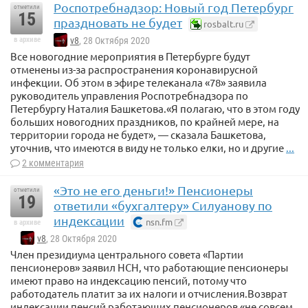
Роспотребнадзор: Новый год Петербург
отметили
15
праздновать не будет
rosbalt.ru
в архиве
v8
, 28 Октября 2020
Все новогодние мероприятия в Петербурге будут
отменены из-за распространения коронавирусной
инфекции. Об этом в эфире телеканала «78» заявила
руководитель управления Роспотребнадзора по
Петербургу Наталия Башкетова.«Я полагаю, что в этом году
больших новогодних праздников, по крайней мере, на
территории города не будет», — сказала Башкетова,
уточнив, что имеются в виду не только елки, но и другие
...
2 комментария
«Это не его деньги!» Пенсионеры
отметили
19
ответили «бухгалтеру» Силуанову по
индексации
nsn.fm
в архиве
v8
, 28 Октября 2020
Член президиума центрального совета «Партии
пенсионеров» заявил НСН, что работающие пенсионеры
имеют право на индексацию пенсий, потому что
работодатель платит за их налоги и отчисления.Возврат
индексации пенсий работающих пенсионеров «не совсем