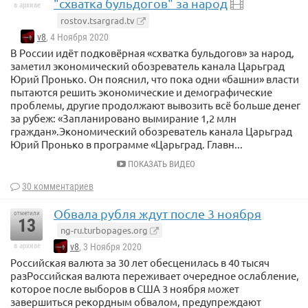
"схватка бульдогов" за народ
в архиве
rostov.tsargrad.tv
v8
, 4 Ноября 2020
В России идёт подковёрная «схватка бульдогов» за народ,
заметил экономический обозреватель канала Царьград
Юрий Пронько. Он пояснил, что пока одни «башни» власти
пытаются решить экономические и демографические
проблемы, другие продолжают вывозить всё больше денег
за рубеж: «Запланировано вымирание 1,2 млн
граждан».Экономический обозреватель канала Царьград
Юрий Пронько в программе «Царьград. Главн...
ПОКАЗАТЬ ВИДЕО
30 комментариев
Обвала рубля ждут после 3 ноября
отметили
13
ng-ru.turbopages.org
в архиве
v8
, 3 Ноября 2020
Российская валюта за 30 лет обесценилась в 40 тысяч
разРоссийская валюта переживает очередное ослабление,
которое после выборов в США 3 ноября может
завершиться рекордным обвалом, предупреждают