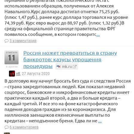
использованием образцов, полученных от Алексея
Навального.Курс доллара достигал отметки 75,25 руб.
(плюс 1,47 руб.), ранее курс доллара торговался на уровне
74,39 руб. Курс евро вырос до 88,97 руб. (плюс 1,32 руб.)В
среду на официальной странице правительства ФРГ
появилось сообщение, в котором говоритс
...
3 комментария
Россия может превратиться в страну
отметили
11
банкротов: казусы упрощения
процедуры
mk.ru
в архиве
v8
, 27 Августа 2020
В долговую яму начнут бросать без суда и следствия Россия
– страна закредитованных людей. Как показал недавний
соцопрос, банковские и микрофинансовые кредиты имеет
практически каждый второй, а два и больше кредита –
каждый третий. И все это на фоне катастрофического
падения доходов граждан из-за коронакризиса. Для
миллионов заемщиков ежемесячные выплаты по
кредитам – неподъемное бремя. Едва ли не
...
6 комментариев