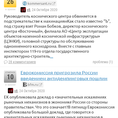
26
kommersant.ru
в архиве
v8
, 24 Октября 2020
Руководитель космического центра обвиняется в
подстрекательстве к махинациямКак стало известно “Ъ”,
под стражу взят Роман Бобков, директор космического
центра «Восточный», филиала АО «Центр эксплуатации
объектов наземной космической инфраструктуры»
(ЦЭНКИ), головной структуры по обслуживанию
одноименного космодрома. Вместе с главным
инспектором 119-го отдела государственного
архитектурно-строитель
...
28 комментариев
проблема (1)
Еврокомиссия пригрозила России
отметили
10
введением антидемпинговых пошлин
bfm.ru
в архиве
v8
, 24 Октября 2020
ЕК опубликовала доклад о «значительных искажениях
рыночных механизмов в экономике России со стороны
правительства». Что это означает?В пятницу Еврокомиссия
опубликовала большой доклад, где говорится о
«значительных искажениях рыночных механизмов в