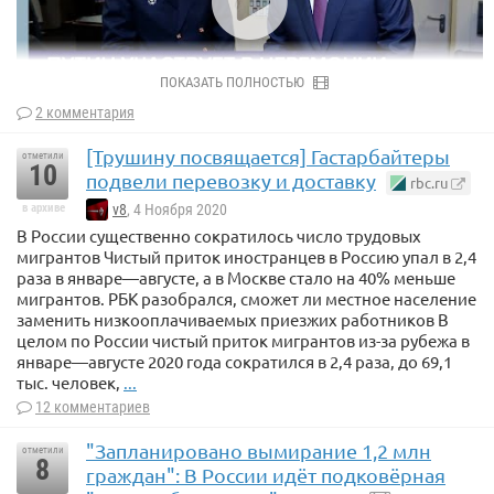
ПОКАЗАТЬ ПОЛНОСТЬЮ
2 комментария
[Трушину посвящается] Гастарбайтеры
отметили
10
подвели перевозку и доставку
rbc.ru
в архиве
v8
, 4 Ноября 2020
В России существенно сократилось число трудовых
мигрантов Чистый приток иностранцев в Россию упал в 2,4
раза в январе—августе, а в Москве стало на 40% меньше
мигрантов. РБК разобрался, сможет ли местное население
заменить низкооплачиваемых приезжих работников В
целом по России чистый приток мигрантов из-за рубежа в
январе—августе 2020 года сократился в 2,4 раза, до 69,1
тыс. человек,
...
12 комментариев
"Запланировано вымирание 1,2 млн
отметили
8
граждан": В России идёт подковёрная