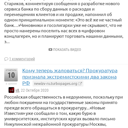
Стариков, комментируя сообщения о разработке нового
сервиса банка по сбору данных о расходах и
перемещениях клиентов и их продаже, напомнил об
одном принципиальном моменте: «Это всё же не частный
банк…»Чиновники и госолигархи уже не скрывают, что не
просто намерены поселить нас всех в «цифровом
концлагере», но и планируют торговать нашими данными,
з...
ПОКАЗАТЬ ВИДЕО
1 комментарий
Кому теперь жаловаться? Прокуратура
отметили
10
признала экстремистскими два закона
РФ
newizv-ru.turbopages.org
в архиве
v8
, 22 Октября 2020
Российская общественность в недоумении, поскольку при
любом покушении на государственные законы принято
прежде всего обращаться в прокуратуру...«Новые
Известия» уже сообщали о том, какую бурю в
университетских, институтских кругах вызвало письмо
Никулинской межрайонной прокуратуры Москвы,