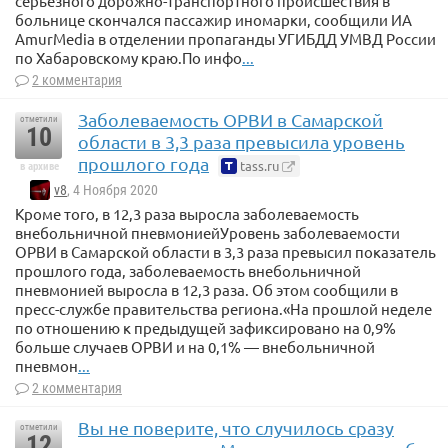
серьезного дорожно-транспортного происшествия в
больнице скончался пассажир иномарки, сообщили ИА
AmurMedia в отделении пропаганды УГИБДД УМВД России
по Хабаровскому краю.По инфо
...
2 комментария
Заболеваемость ОРВИ в Самарской
отметили
10
области в 3,3 раза превысила уровень
прошлого года
tass.ru
в архиве
v8
, 4 Ноября 2020
Кроме того, в 12,3 раза выросла заболеваемость
внебольничной пневмониейУровень заболеваемости
ОРВИ в Самарской области в 3,3 раза превысил показатель
прошлого года, заболеваемость внебольничной
пневмонией выросла в 12,3 раза. Об этом сообщили в
пресс-службе правительства региона.«На прошлой неделе
по отношению к предыдущей зафиксировано на 0,9%
больше случаев ОРВИ и на 0,1% — внебольничной
пневмон
...
2 комментария
Вы не поверите, что случилось сразу
отметили
12