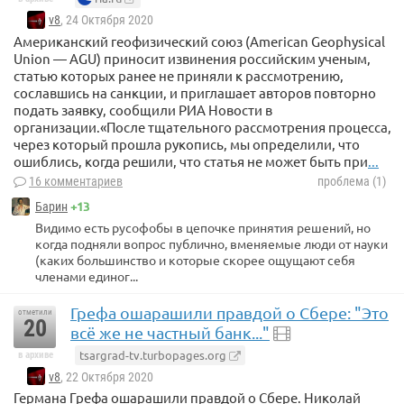
v8
, 24 Октября 2020
Американский геофизический союз (American Geophysical
Union — AGU) приносит извинения российским ученым,
статью которых ранее не приняли к рассмотрению,
сославшись на санкции, и приглашает авторов повторно
подать заявку, сообщили РИА Новости в
организации.«После тщательного рассмотрения процесса,
через который прошла рукопись, мы определили, что
ошиблись, когда решили, что статья не может быть при
...
16 комментариев
проблема (1)
+13
Барин
Видимо есть русофобы в цепочке принятия решений, но
когда подняли вопрос публично, вменяемые люди от науки
(каких большинство и которые скорее ощущают себя
членами единог...
Грефа ошарашили правдой о Сбере: "Это
отметили
20
всё же не частный банк..."
tsargrad-tv.turbopages.org
в архиве
v8
, 22 Октября 2020
Германа Грефа ошарашили правдой о Сбере. Николай