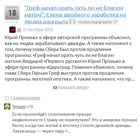
"Греф начал орать чуть ли не благим
отметили
18
матом": Схема двойного заработка на
людях раскрыта
rostov.tsargrad.tv
в архиве
v8
, 31 Октября 2020
Юрий Пронько в эфире авторской программы объяснил,
как на людях зарабатывают дважды. А также напомнил о
том, почему глава Сбера был против продления
программы: «Греф начал орать чуть ли не благим
матом».Ведущий «Первого русского» Юрий Пронько в
эфире программы «Царьград. Главное» объяснил, почему
глава Сбера Герман Греф выступал против продления
программы льготной ипотеки. А также напомнил, что пр...
ПОКАЗАТЬ ВИДЕО
7 комментариев
+19
Трушин
Если произойдёт схлопывание пузыря
недвижимости Страну не перепутали? Это в америке пузыри
были, когда там жильё в ипотеку стоило дешевле аренды.
Заезжаешь — через пару-т...