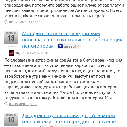
справедлив«, потому что работающие получают зарплату и
пенсию, заявил министр финансов Антон Силуанов. По его
мнению, «более справедливо« — помогать нераб
...
нет комментариев
Минфин считает справедливым
отметили
13
повышать пенсию только неработающим
пенсионерам
tass.ru
в архиве
v8
, 28 Октября 2020
По словам министра финансов Антона Силуанова, «пенсия
— это компенсация за утраченный заработок, и если
пенсионер, который получает пенсию, еще и работает, то
заработок не утрачен»Минфин РФ выступает против
индексации пенсий работающим пенсионерам —
справедливее поддержать неработающих пенсионеров,
заявил глава министерства Антон Силуанов, выступая в
Госдуме.«По пенсиям работающим пенсионерам. Мы
...
6 комментариев
Да здравствует миллиардер Агаларов
отметили
10
или как ему - за четыре дня - стать еще