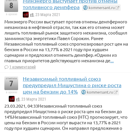
Минэнерго выступает против отмены
отметили
8
топливного демпфера
kommersant.ru
в архиве
v8
, 23 Марта 2021
Минэнерго России выступает против отмены демпферного
механизма в нефтяной отрасли, так как его отмена может
лишить топливный рынок защитного механизма, сообщил
замминистра энергетики Павел Сорокин. Ранее
Независимый топливный союз спрогнозировал рост цен на
бензин в России на 13,77% в 2021 году при худшем
сценарии и предложил отменить демпфер.«Одним из
главных приоритетов действующего механизма де
...
1 комментарий
Независимый топливный союз
отметили
7
предупредил Мишустина о риске роста
цен на бензин до 14%
kommersant.ru
в архиве
v8
, 23 Марта 2021
23.03.2021, 04:33Независимый топливный союз
предупредил Мишустина о риске роста цен на бензин до
14%Независимый топливный союз (НТС) прогнозирует, что
цены на бензин в России могут вырасти на 13,77% в 2021
году при худшем сценарии. Он направил предложения о