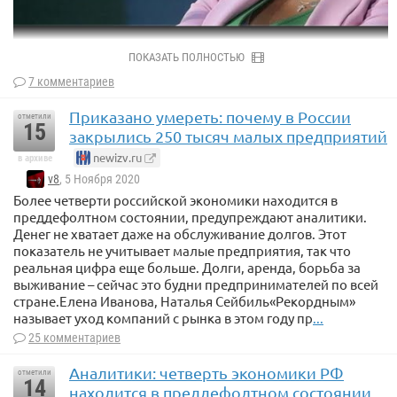
ПОКАЗАТЬ ПОЛНОСТЬЮ
7 комментариев
Приказано умереть: почему в России
отметили
15
закрылись 250 тысяч малых предприятий
newizv.ru
в архиве
v8
, 5 Ноября 2020
Более четверти российской экономики находится в
преддефолтном состоянии, предупреждают аналитики.
Денег не хватает даже на обслуживание долгов. Этот
показатель не учитывает малые предприятия, так что
реальная цифра еще больше. Долги, аренда, борьба за
выживание – сейчас это будни предпринимателей по всей
стране.Елена Иванова, Наталья Сейбиль«Рекордным»
называет уход компаний с рынка в этом году пр
...
25 комментариев
Аналитики: четверть экономики РФ
отметили
14
находится в преддефолтном состоянии