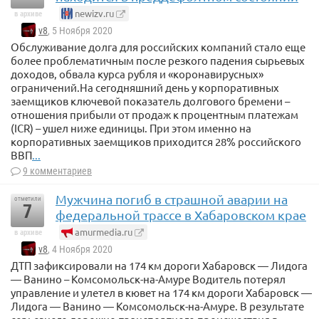
newizv.ru
в архиве
v8
, 5 Ноября 2020
Обслуживание долга для российских компаний стало еще
более проблематичным после резкого падения сырьевых
доходов, обвала курса рубля и «коронавирусных»
ограничений.На сегодняшний день у корпоративных
заемщиков ключевой показатель долгового бремени –
отношения прибыли от продаж к процентным платежам
(ICR) – ушел ниже единицы. При этом именно на
корпоративных заемщиков приходится 28% российского
ВВП
...
9 комментариев
Мужчина погиб в страшной аварии на
отметили
7
федеральной трассе в Хабаровском крае
amurmedia.ru
в архиве
v8
, 4 Ноября 2020
ДТП зафиксировали на 174 км дороги Хабаровск — Лидога
— Ванино – Комсомольск-на-Амуре Водитель потерял
управление и улетел в кювет на 174 км дороги Хабаровск —
Лидога — Ванино — Комсомольск-на-Амуре. В результате