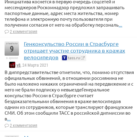
Инициатива коснется в первую очередь соцсетей и
мессенджеров Роскомнадзор предложил запрашивать
паспортные данные, адрес места жительства, номер
телефона и электронную почту пользователя при
получении согласия от него на обработку персональ
...
2 комментария
Генконсульство России в Страсбурге
отметили
9
отрицает участие сотрудника в кражах
велосипедов
tass.ru
в архиве
v8
, 24 Марта 2021
В диппредставительстве отметили, что, помимо отсутствия
официальных обвинений, в отношении россиянина не
было наложено никаких ограничений на передвижение и с
него не брали подписку о невыездеГенеральное
консульство России в Страсбурге считает
бездоказательными обвинения в краже велосипедов
одним из сотрудников, которые транслируют французские
СМИ. Об этом сообщили ТАСС в российской дипмиссии во
в
...
2 комментария