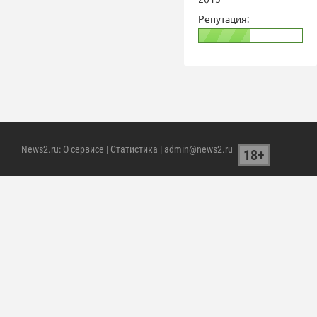
Репутация:
News2.ru
:
О сервисе
|
Статистика
| admin@news2.ru
18+