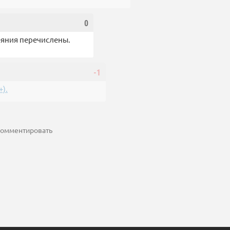
0
еяния перечислены.
-1
).
 комментировать