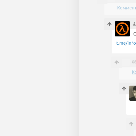
Коммент
4
О
t.me/inf
X
К