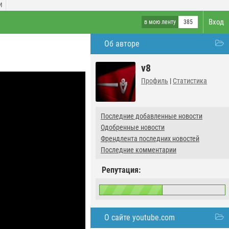
И
Вход
в мою ленту
385
Об авторе
v8
Профиль
|
Статистика
Последние добавленные новости
Одобренные новости
Френдлента последних новостей
Последние комментарии
Репутация:
О сайте youtube.com