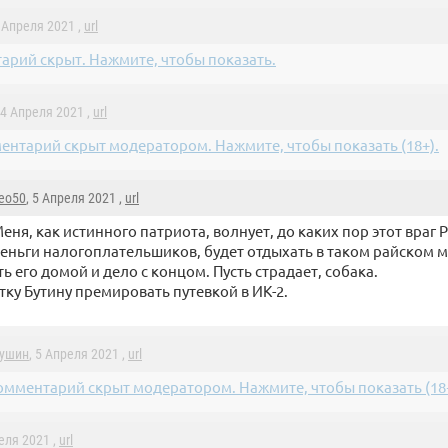
4 Апреля 2021 ,
url
арий скрыт. Нажмите, чтобы показать.
 4 Апреля 2021 ,
url
ентарий скрыт модератором. Нажмите, чтобы показать (18+).
eo50
, 5 Апреля 2021 ,
url
еня, как истинного патриота, волнует, до каких пор этот враг 
еньги налогоплательшиков, будет отдыхать в таком райском ме
ь его домой и дело с концом. Пусть страдает, собака.
тку Бутину премировать путевкой в ИК-2.
рушин
, 5 Апреля 2021 ,
url
омментарий скрыт модератором. Нажмите, чтобы показать (18+
реля 2021 ,
url