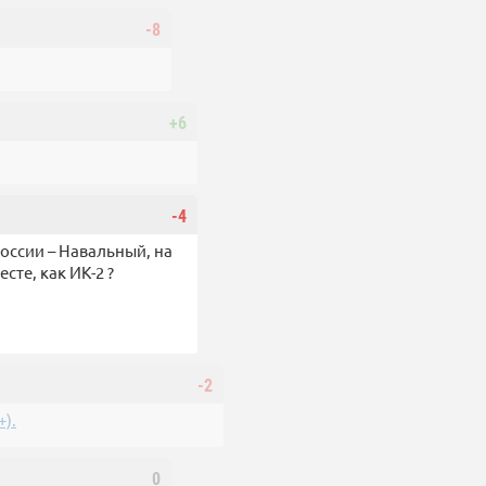
-8
+6
-4
России – Навальный, на
сте, как ИК-2 ?
-2
).
0