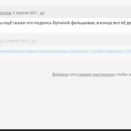
venstar
, 6 Апреля 2021 ,
url
ы ещё скажи что подпись Бутиной фальшивая, в конце все её д
86
, 6 Апреля 2021 ,
url
омментарий скрыт модератором. Нажмите, чтобы показать (18+
Войдите
или
станьте участником
, чтобы