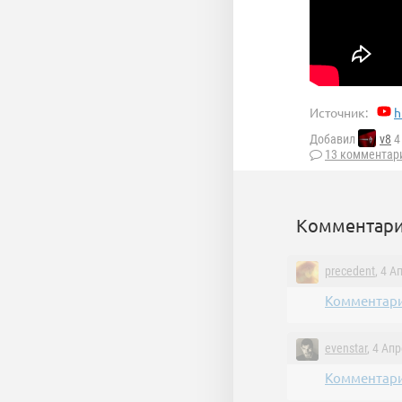
Источник:
h
Добавил
v8
4
13 комментар
Комментари
precedent
, 4 А
Комментари
evenstar
, 4 Ап
Комментари