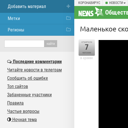
КОРОНАВИРУС
НОВОСТИ
Добавить материал
Общест
Метки
Маленькое ско
Регионы
отметили
7
человек
в архиве
Последние комментарии
Читайте новости в телеграм
Сообщить об ошибке
Топ сайтов
Забаненные участники
Правила
Частые вопросы
Ночная тема