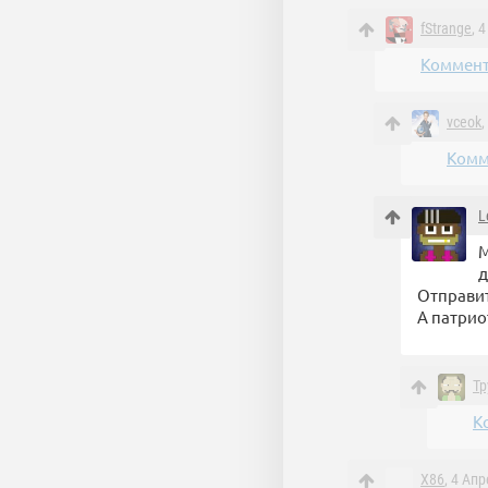
fStrange
, 
Коммент
vceok
,
Комм
L
М
д
Отправит
А патрио
Т
К
X86
, 4 Ап