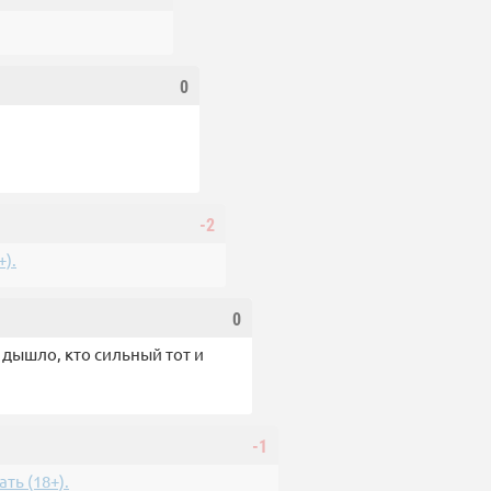
0
-2
).
0
о дышло, кто сильный тот и
-1
ть (18+).