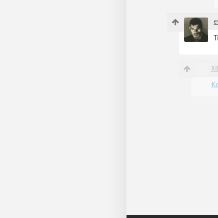
e
Т
X
К