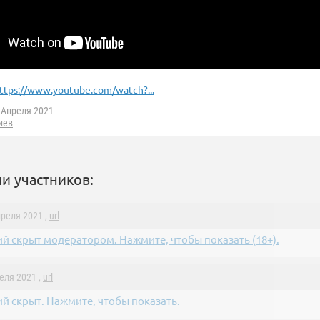
ttps://www.youtube.com/watch?...
 Апреля 2021
иев
и участников:
преля 2021 ,
url
й скрыт модератором. Нажмите, чтобы показать (18+).
реля 2021 ,
url
й скрыт. Нажмите, чтобы показать.