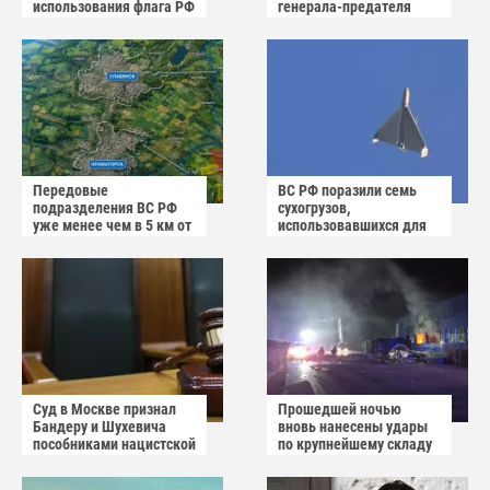
использования флага РФ
генерала-предателя
как коврика
Власова казнили без
публичного суда
Передовые
ВС РФ поразили семь
подразделения ВС РФ
сухогрузов,
уже менее чем в 5 км от
использовавшихся для
Краматорска и
снабжения ВСУ
Славянска
Суд в Москве признал
Прошедшей ночью
Бандеру и Шухевича
вновь нанесены удары
пособниками нацистской
по крупнейшему складу
Германии
украинского
маркетплейса Rozetka