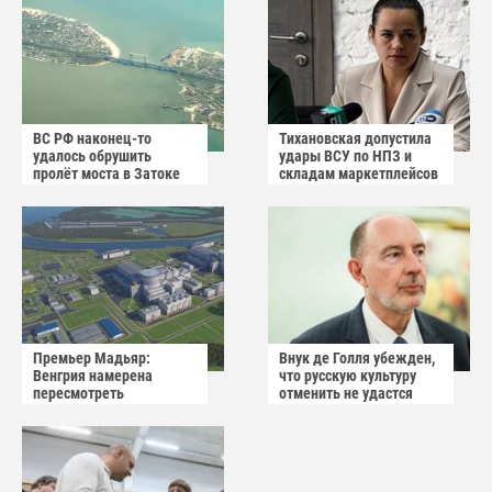
ВС РФ наконец-то
Тихановская допустила
удалось обрушить
удары ВСУ по НПЗ и
пролёт моста в Затоке
складам маркетплейсов
Одесской области
в Белоруссии
Премьер Мадьяр:
Внук де Голля убежден,
Венгрия намерена
что русскую культуру
пересмотреть
отменить не удастся
соглашение с Россией по
АЭС "Пакш-2"