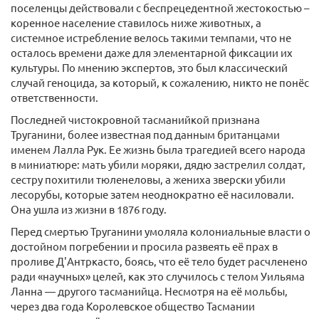
поселенцы действовали с беспрецедентной жестокостью –
коренное население ставилось ниже животных, а
системное истребление велось такими темпами, что не
осталось времени даже для элементарной фиксации их
культуры. По мнению экспертов, это был классический
случай геноцида, за который, к сожалению, никто не понёс
ответственности.
Последней чистокровной тасманийкой признана
Труганини, более известная под данным британцами
именем Лалла Рук. Ее жизнь была трагедией всего народа
в миниатюре: мать убили моряки, дядю застрелил солдат,
сестру похитили тюленеловы, а жениха зверски убили
лесорубы, которые затем неоднократно её насиловали.
Она ушла из жизни в 1876 году.
Перед смертью Труганини умоляла колониальные власти о
достойном погребении и просила развеять её прах в
проливе Д'Антркасто, боясь, что её тело будет расчленено
ради «научных» целей, как это случилось с телом Уильяма
Ланна — другого тасманийца. Несмотря на её мольбы,
через два года Королевское общество Тасмании