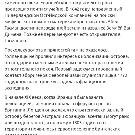
каменного века. Европейское «открытие» острова
произошло почти случайно. В 1642 году направленный
Нидерландской Ост-Индской компанией на поиски
мифического южного материка мореплаватель Абел
Тасман достиг неизведанной земли и назвал её Землёй Ван
Димена. Позже её переименуют в честь открывателя в
Тасманию.
Поскольку золота и пряностей там не оказалось,
голландцы не проявили интереса к колонизации острова,
что подарило местным жителям ещё полтора столетия
относительного покоя. Первый задокументированный
контакт аборигенов с европейцами случился лишь в 1772
году, когда на острове высадилась французская
экспедиция.
В начале XIX века, когда Франция была занята
революцией, Тасмания попала в сферу интересов
Британии. Лондон опасался, что стратегически важный
остров у берегов Австралии французы все-таки могут рано
или поздно занять, и поэтому в 1803 году на его
территории появилось первое поселение британских
колонизаторов.