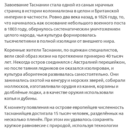
Завоевание Тасмании стала одной из самых мрачных
страниц в истории колониализма в целом и Британской
империи в частности. Ровно два века назад, в 1826 году, то,
что начиналось как основание небольшого военного поста
в 1803 году, обернулось систематическим уничтожением
целого народа, чья культура формировалась
тысячелетиями в полной изоляции от внешнего мира.
Коренные жители Тасмании, по оценкам специалистов,
вели свой образ жизни на протяжении примерно 40 тысяч
лет. Некогда остров соединялся с Австралией перешейком,
но после таяния ледников он оказался изолирован, и
культура аборигенов развивалась самостоятельно. Они
занимались охотой на кенгуру и морских зверей, собирали
моллюсков, изготавливали орудия из камня, корзины и
долблёные лодки, а в качестве оружия использовали
копья и дубины.
К моменту появления на острове европейцев численность
тасманийцев достигала 15 тысяч человек, разделённых на
несколько племён. При этом им удавалось сохранять
хрупкое равновесие с природой, используя технологии