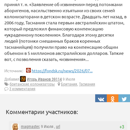
принял т. н. «Заявление об извинении» перед потомками
аборигенов, насильственно изъятыми из своих семей
колонизаторами в детском возрасте. Двадцать лет назад, в
2006 году, Тасмания стала первым австралийским штатом,
который предложил финансовую компенсацию
«украденному поколению». Благодаря этому десятки
людей (потомки смешанных браков коренных
тасманийцев) получили право на компенсацию общим
объемом в 5 миллионов австралийских долларов. Тапкие
вот, с позволения сказать, «извинения»...
Источник:
https://fondsk.ru/news/2026/07...
Добавил
Игорь Иванов 39114
9 Июля
британские колонизаторы
Британия
,
Тасмания
3 комментария
Комментарии участников:
magmaster
, 9 Июля ,
url
+3