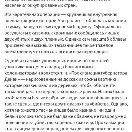
населения оккупированных стран.
Эта карательная операции — крупнейшая внутренняя
военная акция в истории Австралии — обошлась колонии
в сумму, равную всему годовому бюджету. Официально
результаты оказались скромными: сообщалось лишь о
двух убитых и двух пленных. Однако сам масштаб облавы
произвёл на выживших тасманийцев такое тяжёлое
впечатление, что они согласились на переговоры.
Одной из самых чудовищных ироничных деталей
уничтожения целого народа британскими
колонизаторами является т. н. «Прокламация губернатора
Дейви» — нарисованные на досках из сосны картинки,
которые развешивали на деревьях, чтобы объяснить
тасманийцам, что перед законом все равны. На них были
изображены белые и чёрные люди, мирно общающиеся, а
также сцены, где и тех и других казнят за убийства. Однако,
хотя множество тасманийцев было казнено, ни один
белый колонизатор не был даже обвинён, не говоря уже о
повешении за убийство коренного жителя. Прокламация
стала лицемерным оправданием для введения военного