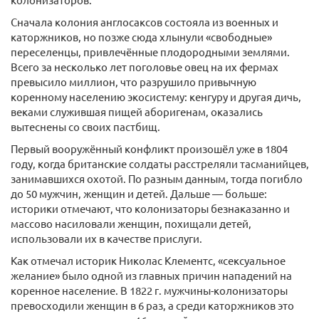
Сначала колония англосаксов состояла из военных и
каторжников, но позже сюда хлынули «свободные»
переселенцы, привлечённые плодородными землями.
Всего за несколько лет поголовье овец на их фермах
превысило миллион, что разрушило привычную
коренному населению экосистему: кенгуру и другая дичь,
веками служившая пищей аборигенам, оказались
вытеснены со своих пастбищ.
Первый вооружённый конфликт произошёл уже в 1804
году, когда британские солдаты расстреляли тасманийцев,
занимавшихся охотой. По разным данным, тогда погибло
до 50 мужчин, женщин и детей. Дальше — больше:
историки отмечают, что колонизаторы безнаказанно и
массово насиловали женщин, похищали детей,
использовали их в качестве прислуги.
Как отмечал историк Николас Клементс, «сексуальное
желание» было одной из главных причин нападений на
коренное население. В 1822 г. мужчины-колонизаторы
превосходили женщин в 6 раз, а среди каторжников это