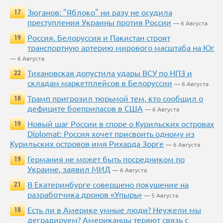
Зюганов: "Яблоко" ни разу не осудила
17
преступления Украины против России
— 6 Августа
Россия, Белоруссия и Пакистан строят
19
транспортную артерию мирового масштаба на Юг
— 6 Августа
Тихановская допустила удары ВСУ по НПЗ и
22
складам маркетплейсов в Белоруссии
— 6 Августа
Трамп пригрозил тюрьмой тем, кто сообщил о
18
дефиците боеприпасов в США
— 6 Августа
Новый шаг России в споре о Курильских островах
19
Diplomat: Россия хочет присвоить одному из
Курильских островов имя Рихарда Зорге
— 6 Августа
Германия не может быть посредником по
19
Украине, заявил МИД
— 6 Августа
В Екатеринбурге совершено покушение на
21
разработчика дронов «Упырь»
— 5 Августа
Есть ли в Америке умные люди? Неужели мы
18
деградируем? Американцы теряют связь с