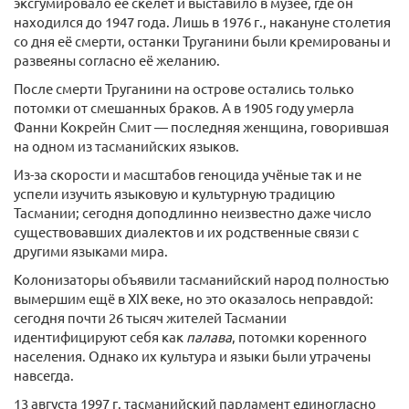
эксгумировало её скелет и выставило в музее, где он
находился до 1947 года. Лишь в 1976 г., накануне столетия
со дня её смерти, останки Труганини были кремированы и
развеяны согласно её желанию.
После смерти Труганини на острове остались только
потомки от смешанных браков. А в 1905 году умерла
Фанни Кокрейн Смит — последняя женщина, говорившая
на одном из тасманийских языков.
Из-за скорости и масштабов геноцида учёные так и не
успели изучить языковую и культурную традицию
Тасмании; сегодня доподлинно неизвестно даже число
существовавших диалектов и их родственные связи с
другими языками мира.
Колонизаторы объявили тасманийский народ полностью
вымершим ещё в XIX веке, но это оказалось неправдой:
сегодня почти 26 тысяч жителей Тасмании
идентифицируют себя как
палава
, потомки коренного
населения. Однако их культура и языки были утрачены
навсегда.
13 августа 1997 г. тасманийский парламент единогласно