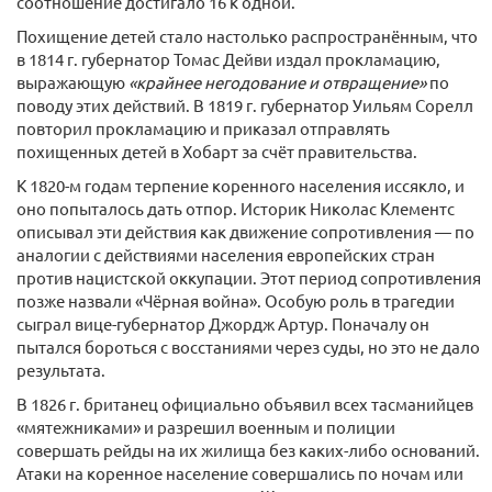
соотношение достигало 16 к одной.
Похищение детей стало настолько распространённым, что
в 1814 г. губернатор Томас Дейви издал прокламацию,
выражающую
«крайнее негодование и отвращение»
по
поводу этих действий. В 1819 г. губернатор Уильям Сорелл
повторил прокламацию и приказал отправлять
похищенных детей в Хобарт за счёт правительства.
К 1820-м годам терпение коренного населения иссякло, и
оно попыталось дать отпор. Историк Николас Клементс
описывал эти действия как движение сопротивления — по
аналогии с действиями населения европейских стран
против нацистской оккупации. Этот период сопротивления
позже назвали «Чёрная война». Особую роль в трагедии
сыграл вице-губернатор Джордж Артур. Поначалу он
пытался бороться с восстаниями через суды, но это не дало
результата.
В 1826 г. британец официально объявил всех тасманийцев
«мятежниками» и разрешил военным и полиции
совершать рейды на их жилища без каких-либо оснований.
Атаки на коренное население совершались по ночам или