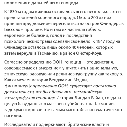
положения и дальнейшего геноцида.
К 1830-м годам в живых оставалось всего несколько сотен
представителей коренного народа. Около 200 из них
приняли предложение переселиться на остров Флиндерс в
Бассовом проливе. Но и там их настигла гибель:
европейские болезни, голод и последствия
психологических травм сделали своё дело. К 1847 году на
Флиндерсе осталось лишь около 40 человек, которых
затем вернули в Тасманию, в район Ойстер-Коув.
Согласно определению ООН, геноцид — это действия,
совершаемые с намерением уничтожить национальную,
этническую, расовую или религиозную группу как таковую.
Как отмечает историк Бенджамин Мэдли,
«
[используя]
определение ООН, существует достаточно
доказательств, чтобы обозначить тасманийскую
катастрофу как геноцид»
. Историк Линдал Райан, создала
целую базу данных о массовых убийствах на Тасмании,
задокументировав тем самым масштабы систематического
насилия.
Исследователи подчёркивают: британские власти и