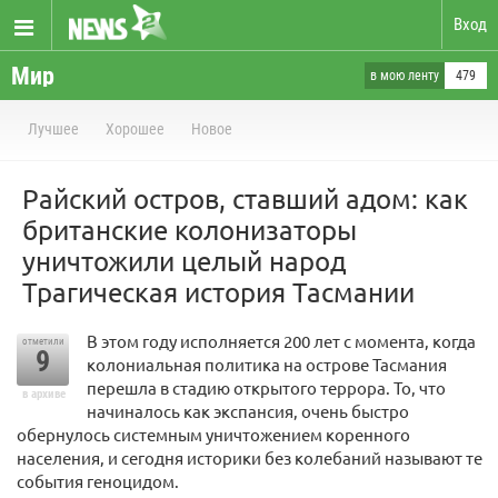
Вход
Мир
в мою ленту
479
Лучшее
Хорошее
Новое
Райский остров, ставший адом: как
британские колонизаторы
уничтожили целый народ
Трагическая история Тасмании
В этом году исполняется 200 лет с момента, когда
отметили
9
колониальная политика на острове Тасмания
перешла в стадию открытого террора. То, что
в архиве
начиналось как экспансия, очень быстро
обернулось системным уничтожением коренного
населения, и сегодня историки без колебаний называют те
события геноцидом.