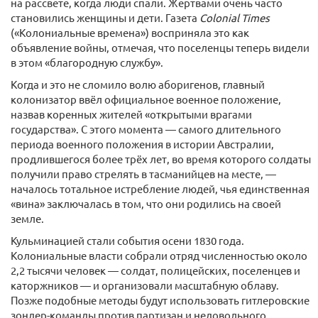
на рассвете, когда люди спали. Жертвами очень часто
становились женщины и дети. Газета
Colonial Times
(«Колониальные времена») восприняла это как
объявление войны, отмечая, что поселенцы теперь видели
в этом «благородную службу».
Когда и это не сломило волю аборигенов, главный
колонизатор ввёл официальное военное положение,
назвав коренных жителей «открытыми врагами
государства». С этого момента — самого длительного
периода военного положения в истории Австралии,
продлившегося более трёх лет, во время которого солдаты
получили право стрелять в тасманийцев на месте, —
началось тотальное истребление людей, чья единственная
«вина» заключалась в том, что они родились на своей
земле.
Кульминацией стали события осени 1830 года.
Колониальные власти собрали отряд численностью около
2,2 тысячи человек — солдат, полицейских, поселенцев и
каторжников — и организовали масштабную облаву.
Позже подобные методы будут использовать гитлеровские
зондер-команды против партизан и недовольного