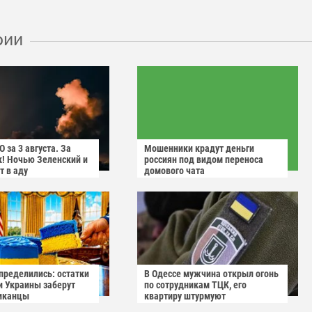
рии
 за 3 августа. За
Мошенники крадут деньги
! Ночью Зеленский и
россиян под видом переноса
т в аду
домового чата
пределились: остатки
В Одессе мужчина открыл огонь
и Украины заберут
по сотрудникам ТЦК, его
иканцы
квартиру штурмуют