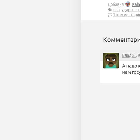
Добавил
Kal
сво
,
удары по
1 комментари
Комментари
Влад51
, 
А надо 
нам гос