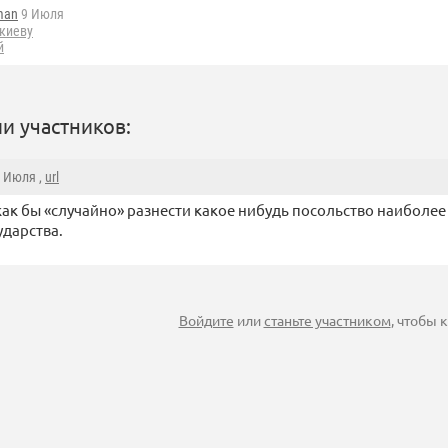
man
9 Июля
 киеву
й
и участников:
9 Июля ,
url
как бы «случайно» разнести какое нибудь посольство наиболе
ударства.
Войдите
или
станьте участником
, чтобы