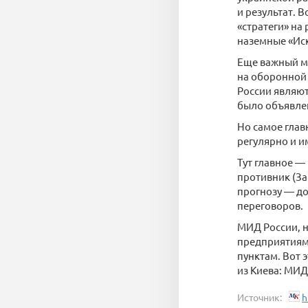
и результат. 
«стратеги» на
наземные «Ис
Еще важный мо
на оборонной 
России являют
было объявле
Но самое глав
регулярно и и
Тут главное —
противник (Зап
прогнозу — до
переговоров.
МИД России, н
предприятиям 
пунктам. Вот 
из Киева: МИД
Источник:
h