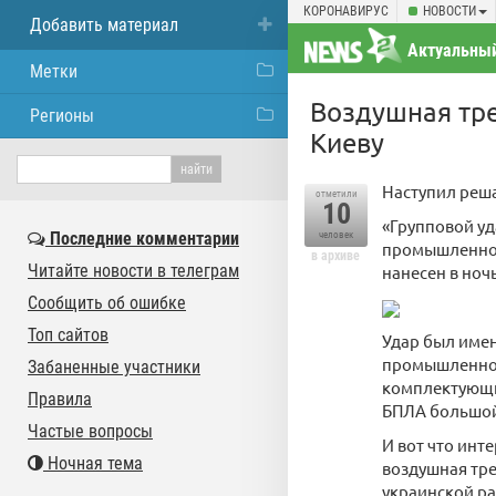
КОРОНАВИРУС
НОВОСТИ
Добавить материал
Актуальный
Метки
Воздушная тре
Регионы
Киеву
Наступил реша
отметили
10
«Групповой у
Последние комментарии
человек
промышленног
в архиве
Читайте новости в телеграм
нанесен в ноч
Сообщить об ошибке
Топ сайтов
Удар был имен
промышленное
Забаненные участники
комплектующие
Правила
БПЛА большой
Частые вопросы
И вот что инт
Ночная тема
воздушная тре
украинской ра