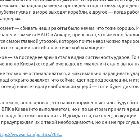
Возможно, западная разведка проглядела подготовку: одно дело
 рубежи пуска и в море выходят корабли, а другое — когда ра
кандеры».
мент — сбивать наши ракеты было нечем, что тоже хорошо. И
панели саммита НАТО в Анкаре, признавал, что именно балли
ся самой главной угрозой, которую почти невозможно париров
но о создании «антибаллистической коалиции».
ное — за последнее время стала видна системность ударов. То
менно по Киеву (который очень долго «жалели») стало выполня
 не только не останавливаться, а максимально наращивать уда
ад) открыто заявляет, что сейчас идет период эскалации, и кто
 осени) нанесет врагу наибольший ущерб — тот и будет диктов
апомню, анонсировал, что наши вооруженные силы будут бить
ВПК в Киеве (что выполняется), но и по центрам принятия ре
это надо бы тоже выполнить. И дождаться, наконец, эвакуаци
 предупреждал их о такой необходимости, но они не прислуша
ttps://www.mk.ru/politics/202...