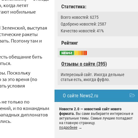
, когда летят
Статистика:
ботают мобильные
Всего новостей: 6275
Одобрено новостей: 2587
 Зеленский, выступая
Качество новостей: 41%
стические ракеты
ать. Поэтому там и
Рейтинг
 есть обещание бить
ться.
Отзывы о сайте (395)
ры. Поскольку
Интересный сайт. Иногда дельные
 за это время (по
статьи есть, иногда фуфло.
ать условия
О сайте News2.ru
 не только по
шений, и по командным
Новости 2.0 — новостной сайт нового
формата.
Вы сами выбираете интересные и
и западных дипломатов
актуальные темы. Самые лучшие попадают
лись.
на главную страницу.
подробнее
→