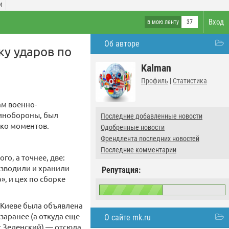
И
Вход
в мою ленту
37
Об авторе
ку ударов по
Kalman
Профиль
|
Статистика
ам военно-
Минобороны, был
Последние добавленные новости
ько моментов.
Одобренные новости
Френдлента последних новостей
Последние комментарии
о, а точнее, две:
зводили и хранили
Репутация:
, и цех по сборке
в Киеве была объявлена
заранее (а откуда еще
О сайте mk.ru
т Зеленский) — отсюда