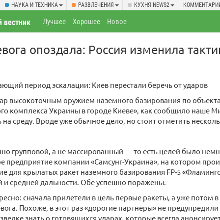
НАУКА И ТЕХНИКА
РАЗВЛЕЧЕНИЯ
КУХНЯ NEWS2
КОММЕНТАРИ
Лучшее
Хорошее
Новое
 вестник
вога опоздала: Россия изменила такти
ющий период эскалации: Киев перестали беречь от ударов
дар высокоточным оружием наземного базирования по объект
о комплекса Украины в городе Киеве», как сообщило наше 
ь на среду. Вроде уже обычное дело, но стоит отметить нескол
но групповой, а не массированный — то есть целей было немног
 предприятие компании «Самсунг-Украина», на котором прои
 для крылатых ракет наземного базирования FP-5 «Фламинго»
 и средней дальности. Обе успешно поражены.
ересно: сначала прилетели в цель первые ракеты, а уже потом 
вога. Похоже, в этот раз «дорогие партнеры» не предупредили 
зведке знать о готовящихся ударах, которые всегда анонсируе