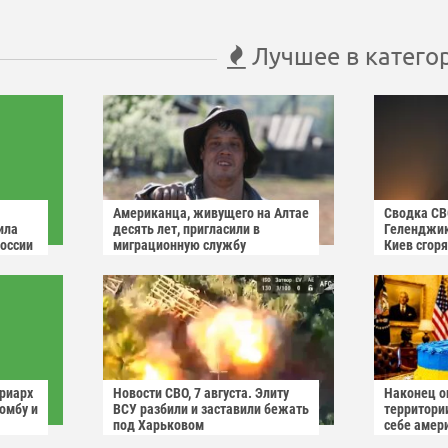
Лучшее в катего
Американца, живущего на Алтае
Сводка СВО
ила
десять лет, пригласили в
Геленджик
России
миграционную службу
Киев сгоря
триарх
Новости СВО, 7 августа. Элиту
Наконец о
омбу и
ВСУ разбили и заставили бежать
территори
под Харьковом
себе амер
иев"