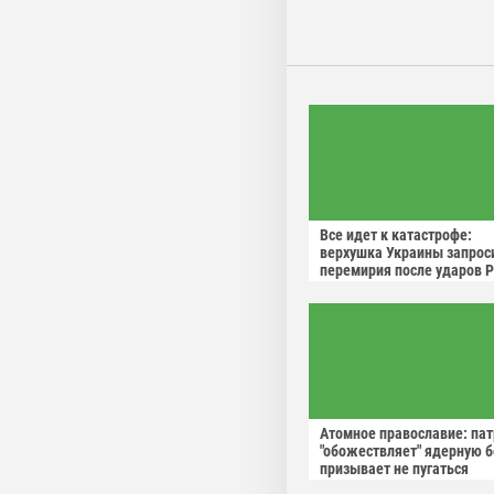
Все идет к катастрофе:
верхушка Украины запрос
перемирия после ударов 
Атомное православие: па
"обожествляет" ядерную б
призывает не пугаться
"апокалиптических сценар