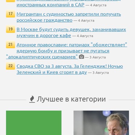
иностранных компаний в САР
— 4 Августа
Мигрантам с судимостью запретили получать
17
российское гражданство
— 4 Августа
В Москве будут судить девушек, заманивавших
19
мужчин в дорогое кафе
— 4 Августа
Атомное православие: патриарх "обожествляет"
21
ядерную бомбу и призывает не пугаться
"апокалиптических сценариев"
— 3 Августа
Сводка СВО за 3 августа. За Геленджик! Ночью
22
Зеленский и Киев сгорят в аду
— 3 Августа
Лучшее в категории