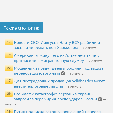
Также смотрите:
Новости СВО, 7 августа. Элиту ВСУ разбили и
17
заставили бежать под Харьковом
— 7 Августа
Американца, живущего на Алтае десять лет,
19
пригласили в миграционную службу
— 7 Августа
Мошенники крадут деньги россиян под видом
22
переноса домового чата
— 6 Августа
Для пострадавших продавцов Wildberries могут
17
ввести налоговые льготы
— 6 Августа
Все идет к катастрофе: верхушка Украины
29
запросила перемирия после ударов России
— 4
Августа
Путин подписал закон, упрощающий переезд
19