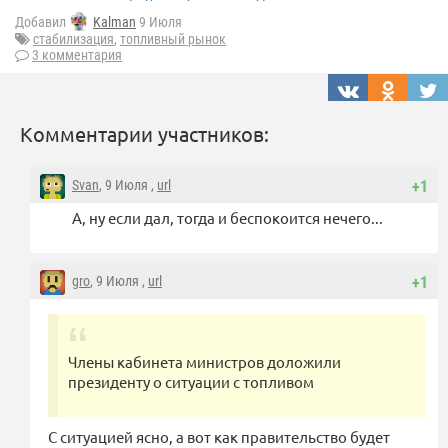
Добавил
Kalman
9 Июля
стабилизация
,
топливный рынок
3 комментария
Комментарии участников:
Svan
, 9 Июля ,
url
+1
А, ну если дал, тогда и беспокоится нечего...
gro
, 9 Июля ,
url
+1
Члены кабинета министров доложили
президенту о ситуации с топливом
С ситуацией ясно, а вот как правительство будет