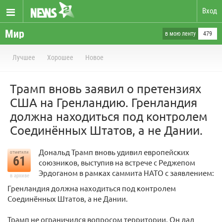
Вход
Мир
в мою ленту
479
Лучшее
Хорошее
Новое
Трамп вновь заявил о претензиях
США на Гренландию. Гренландия
должна находиться под контролем
Соединённых Штатов, а не Дании.
Дональд Трамп вновь удивил европейских
отметили
61
союзников, выступив на встрече с Реджепом
Эрдоганом в рамках саммита НАТО с заявлением:
в архиве
Гренландия должна находиться под контролем
Соединённых Штатов, а не Дании.
Трамп не ограничился вопросом территории. Он дал