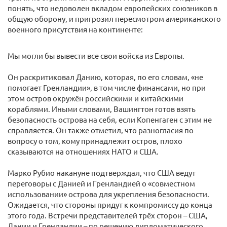
понять, что недоволен вкладом европейских союзников в
общую оборону, и пригрозил пересмотром американского
военного присутствия на континенте:
Мы могли бы вывести все свои войска из Европы.
Он раскритиковал Данию, которая, по его словам, «не
помогает Гренландии», в том числе финансами, но при
этом остров окружён российскими и китайскими
кораблями. Иными словами, Вашингтон готов взять
безопасность острова на себя, если Копенгаген с этим не
справляется. Он также отметил, что разногласия по
вопросу о том, кому принадлежит остров, плохо
сказываются на отношениях НАТО и США.
Марко Рубио накануне подтверждал, что США ведут
переговоры с Данией и Гренландией о «совместном
использовании» острова для укрепления безопасности.
Ожидается, что стороны придут к компромиссу до конца
этого года. Встречи представителей трёх сторон – США,
Дании и Гренландии – по решению дипломатического