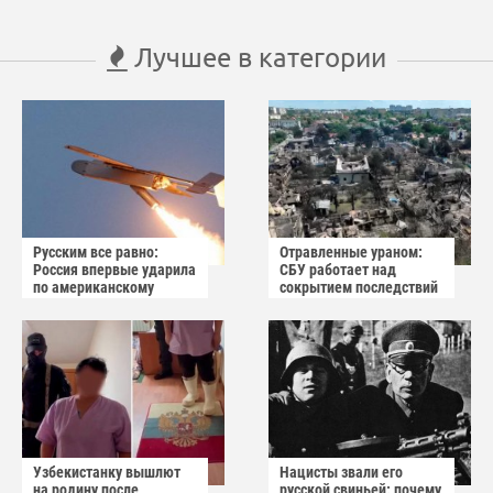
Лучшее в категории
Русским все равно:
Отравленные ураном:
Россия впервые ударила
СБУ работает над
по американскому
сокрытием последствий
заводу БПЛА
взрыва в Вишнёвом
Узбекистанку вышлют
Нацисты звали его
на родину после
русской свиньей: почему