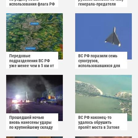
использования флага РФ
генерала-предателя
как коврика
Власова казнили без
публичного суда
Передовые
ВС РФ поразили семь
подразделения ВС РФ
сухогрузов,
уже менее чем в 5 км от
использовавшихся для
Краматорска и
снабжения ВСУ
Славянска
Прошедшей ночью
ВС РФ наконец-то
вновь нанесены удары
удалось обрушить
по крупнейшему складу
пролёт моста в Затоке
украинского
Одесской области
маркетплейса Rozetka