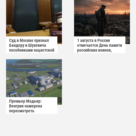
Суд в Москве признал
1 августа в России
Бандеру и Шухевича
отмечается День памяти
пособниками нацистской
российских воинов,
Германии
погибших в Первой
мировой войне 1914–
1918 годов.
Премьер Мадьяр:
Венгрия намерена
пересмотреть
соглашение с Россией по
АЭС "Пакш-2"