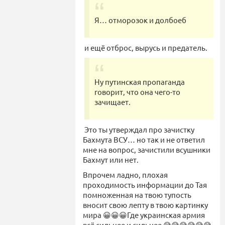
Я… отморозок и долбоеб
и ещё отброс, вырусь и предатель.
Ну путинская пропаганда
говорит, что она чего-то
зачищает.
Это ты утверждал про зачистку
Бахмута ВСУ… но так и не ответил
мне на вопрос, зачистили всушники
Бахмут или нет.
Впрочем ладно, плохая
проходимость информации до Тая
помноженная на твою тупость
вносит свою лепту в твою картинку
мира 😀😀😀Где украинская армия
всё сильнее и сильнее 😅😅😅😅😅😅