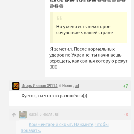
😅😅😅
Но у меня есть некоторое
сочувствие к нашей стране
Я заметил. После нормальных
ударов по Украине, ты начинаешь
верещать, как свинья которую режут
🤷🏼‍♂️
Игорь Иванов 39114
, 6 Июля ,
url
+7
Хуесос, ты что это разошёлся)))
Ruxel
, 6 Июля ,
url
-8
Комментарий скрыт. Нажмите, чтобы
показать.