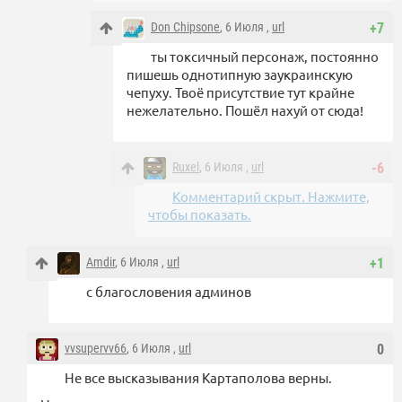
Don Chipsone
, 6 Июля ,
url
+7
ты токсичный персонаж, постоянно
пишешь однотипную заукраинскую
чепуху. Твоё присутствие тут крайне
нежелательно. Пошёл нахуй от сюда!
Ruxel
, 6 Июля ,
url
-6
Комментарий скрыт. Нажмите,
чтобы показать.
Amdir
, 6 Июля ,
url
+1
с благословения админов
vvsupervv66
, 6 Июля ,
url
0
Не все высказывания Картаполова верны.