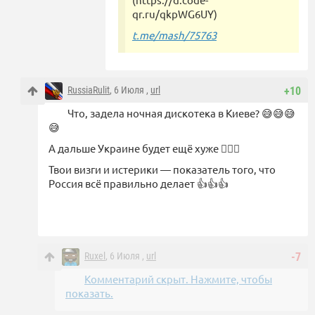
qr.ru/qkpWG6UY)
t.me/mash/75763
RussiaRulit
, 6 Июля ,
url
+10
Что, задела ночная дискотека в Киеве? 😅😅😅
😅
А дальше Украине будет ещё хуже 🤷🏼‍♂️
Твои визги и истерики — показатель того, что
Россия всё правильно делает 👍👍👍
Ruxel
, 6 Июля ,
url
-7
Комментарий скрыт. Нажмите, чтобы
показать.