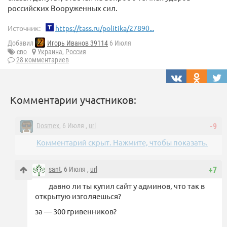
российских Вооруженных сил.
Источник:
https://tass.ru/politika/27890...
Добавил
Игорь Иванов 39114
6 Июля
сво
Украина
,
Россия
28 комментариев
Комментарии участников:
Dosmex
, 6 Июля ,
url
-9
Комментарий скрыт. Нажмите, чтобы показать.
sant
, 6 Июля ,
url
+7
давно ли ты купил сайт у админов, что так в
открытую изголяешься?
за — 300 гривенников?