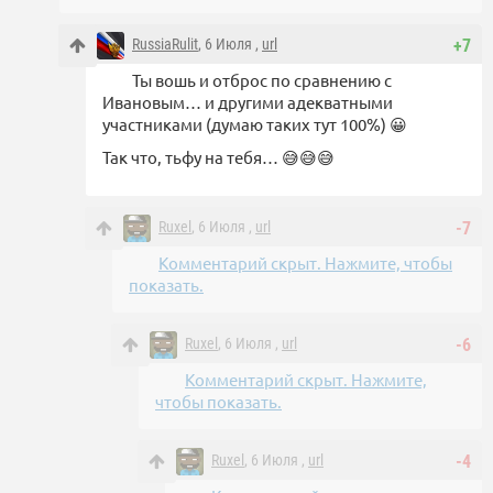
RussiaRulit
, 6 Июля ,
url
+7
Ты вошь и отброс по сравнению с
Ивановым… и другими адекватными
участниками (думаю таких тут 100%) 😀
Так что, тьфу на тебя… 😅😅😅
Ruxel
, 6 Июля ,
url
-7
Комментарий скрыт. Нажмите, чтобы
показать.
Ruxel
, 6 Июля ,
url
-6
Комментарий скрыт. Нажмите,
чтобы показать.
Ruxel
, 6 Июля ,
url
-4