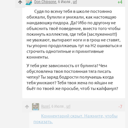
Don Chipsone
, 6 Июля ,
url
+4
Судя по всему тебя в школе постоянно
обижали, булили и унижали, как настоящую
мандавошку-пидора. Да? Ибо по другому не
объяснить твоё поведение, вместо того чтобы
покинуть коллектив, где тебя (заслуженно!!!)
не уважают, вытирают ноги и в грош не ставят,
ты упорно продолжаешь тут на Н2 ошиваться и
строчить однотипные и примитивные
комменты.
У тебя уже зависимость от булинга? Чем
обусловлена твоя постоянная тяга писать
чепху? Ты заряд бодрости получаешь когда
тебя унижают? Тебя твоя жена по яйцам не
бьёт по твоей же просьбе, чтоб ты кайфанул?
Ruxel
, 6 Июля ,
url
-7
Комментарий скрыт. Нажмите, чтобы
показать.