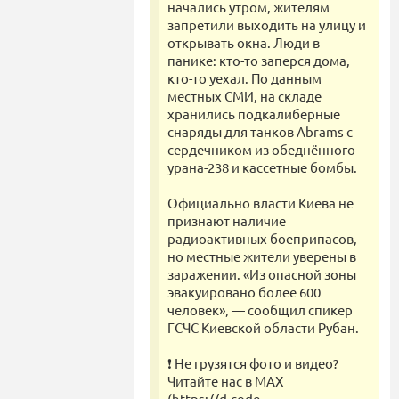
начались утром, жителям
запретили выходить на улицу и
открывать окна. Люди в
панике: кто-то заперся дома,
кто-то уехал. По данным
местных СМИ, на складе
хранились подкалиберные
снаряды для танков Abrams с
сердечником из обеднённого
урана-238 и кассетные бомбы.
Официально власти Киева не
признают наличие
радиоактивных боеприпасов,
но местные жители уверены в
заражении. «Из опасной зоны
эвакуировано более 600
человек», — сообщил спикер
ГСЧС Киевской области Рубан.
❗ Не грузятся фото и видео?
Читайте нас в MAX
(https://d.code-