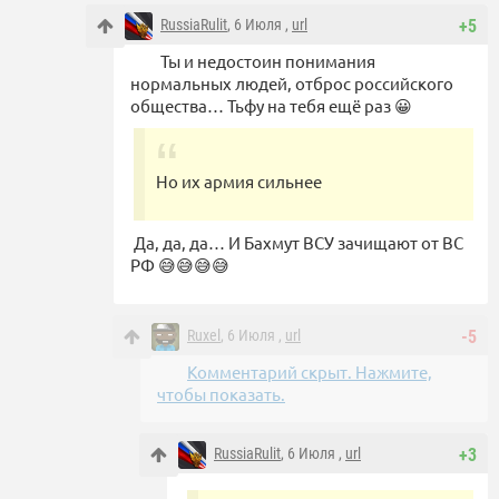
RussiaRulit
, 6 Июля ,
url
+5
Ты и недостоин понимания
нормальных людей, отброс российского
общества… Тьфу на тебя ещё раз 😀
Но их армия сильнее
Да, да, да… И Бахмут ВСУ зачищают от ВС
РФ 😅😅😅😅
Ruxel
, 6 Июля ,
url
-5
Комментарий скрыт. Нажмите,
чтобы показать.
RussiaRulit
, 6 Июля ,
url
+3