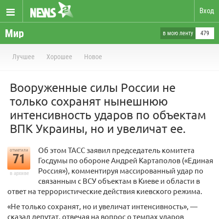
Вход
Мир
в мою ленту
479
Лучшее
Хорошее
Новое
Вооруженные силы России не
только сохранят нынешнюю
интенсивность ударов по объектам
ВПК Украины, но и увеличат ее.
Об этом ТАСС заявил председатель комитета
отметили
71
Госдумы по обороне Андрей Картаполов («Единая
Россия»), комментируя массированный удар по
в архиве
связанным с ВСУ объектам в Киеве и области в
ответ на террористические действия киевского режима.
«Не только сохранят, но и увеличат интенсивность», —
сказал депутат, отвечая на вопрос о темпах ударов