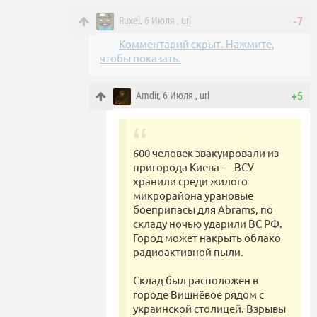
Ruxel
, 6 Июля ,
url
-7
Комментарий скрыт. Нажмите,
чтобы показать.
Amdir
, 6 Июля ,
url
+5
600 человек эвакуировали из
пригорода Киева — ВСУ
хранили среди жилого
микрорайона урановые
боеприпасы для Abrams, по
складу ночью ударили ВС РФ.
Город может накрыть облако
радиоактивной пыли.
Склад был расположен в
городе Вишнёвое рядом с
украинской столицей. Взрывы