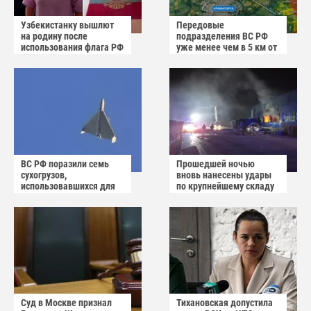
Узбекистанку вышлют
Передовые
на родину после
подразделения ВС РФ
использования флага РФ
уже менее чем в 5 км от
как коврика
Краматорска и
Славянска
ВС РФ поразили семь
Прошедшей ночью
сухогрузов,
вновь нанесены удары
использовавшихся для
по крупнейшему складу
снабжения ВСУ
украинского
маркетплейса Rozetka
Суд в Москве признал
Тихановская допустила