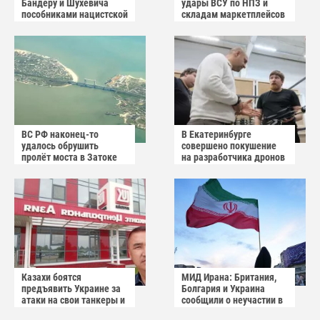
Бандеру и Шухевича
удары ВСУ по НПЗ и
пособниками нацистской
складам маркетплейсов
Германии
в Белоруссии
ВС РФ наконец-то
В Екатеринбурге
удалось обрушить
совершено покушение
пролёт моста в Затоке
на разработчика дронов
Одесской области
«Упырь»
Казахи боятся
МИД Ирана: Британия,
предъявить Украине за
Болгария и Украина
атаки на свои танкеры и
сообщили о неучастии в
пытаются обвинить
операции США