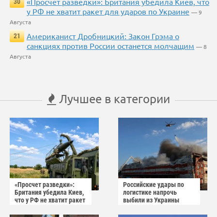
«Просчет разведки»: Британия убедила Киев, что
30
у РФ не хватит ракет для ударов по Украине
— 9
Августа
Американист Дробницкий: Закон Грэма о
21
санкциях против России останется молчащим
— 8
Августа
Лучшее в категории
«Просчет разведки»:
Российские удары по
Британия убедила Киев,
логистике напрочь
что у РФ не хватит ракет
выбили из Украины
для ударов по Украине
осторожный оптимизм