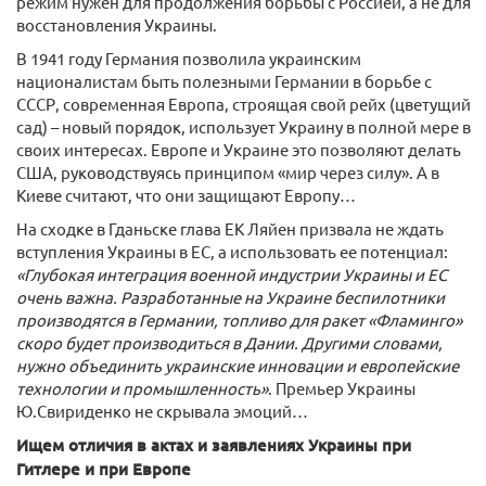
режим нужен для продолжения борьбы с Россией, а не для
восстановления Украины.
В 1941 году Германия позволила украинским
националистам быть полезными Германии в борьбе с
СССР, современная Европа, строящая свой рейх (цветущий
сад) – новый порядок, использует Украину в полной мере в
своих интересах. Европе и Украине это позволяют делать
США, руководствуясь принципом «мир через силу». А в
Киеве считают, что они защищают Европу…
На сходке в Гданьске глава ЕК Ляйен призвала не ждать
вступления Украины в ЕС, а использовать ее потенциал:
«Глубокая интеграция военной индустрии Украины и ЕС
очень важна. Разработанные на Украине беспилотники
производятся в Германии, топливо для ракет «Фламинго»
скоро будет производиться в Дании. Другими словами,
нужно объединить украинские инновации и европейские
технологии и промышленность»
. Премьер Украины
Ю.Свириденко не скрывала эмоций…
Ищем отличия в актах и заявлениях Украины при
Гитлере и при Европе