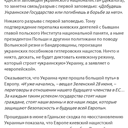
то заметна связь/разрыв с первой заповедью:
«Добудешь
Украинское Государство или погибнешь в борьбе за него».
Никакого разрыва с первой заповедью. Тому
подтверждение перепалка киевских деятелей с бывшим
главой польского Института национальной памяти, а ныне
президентом Польши и другими политиками по поводу
Волынской резни и бандеровщины, героизации
украинских пособников гитлеровских нацистов. Ничто и
никто, дескать, не будет диктовать киевскому режиму,
который строит «украинскую» Украину, а заявляет о
«европейской».
Оказывается, что Украина «уже прошла большой путь» в
Европу.
«И уже начались, – вещал Зеленский 28 июня, –
переговоры в отношении нашего будущего членства в ЕС…
За каждым таким успехом государства стоят наши
граждане, стоят наши воины и все наши люди, которые
защищают безопасность и будущее всей Европы».
Прошедшая в июне в Гданьске сходка по «восстановлению
Украины» показала, что Европе киевский нацистский