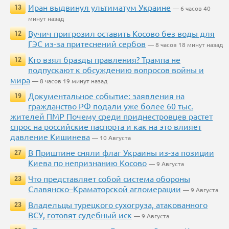
Иран выдвинул ультиматум Украине
13
— 6 часов 40
минут назад
Вучич пригрозил оставить Косово без воды для
12
ГЭС из-за притеснений сербов
— 8 часов 18 минут назад
Кто взял бразды правления? Трампа не
12
подпускают к обсуждению вопросов войны и
мира
— 8 часов 19 минут назад
Документальное событие: заявления на
19
гражданство РФ подали уже более 60 тыс.
жителей ПМР Почему среди приднестровцев растет
спрос на российские паспорта и как на это влияет
давление Кишинева
— 10 Августа
В Приштине сняли флаг Украины из-за позиции
27
Киева по непризнанию Косово
— 9 Августа
Что представляет собой система обороны
23
Славянско–Краматорской агломерации
— 9 Августа
Владельцы турецкого сухогруза, атакованного
23
ВСУ, готовят судебный иск
— 9 Августа