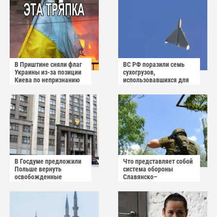
В Приштине сняли флаг
ВС РФ поразили семь
Украины из-за позиции
сухогрузов,
Киева по непризнанию
использовавшихся для
Косово
снабжения ВСУ
В Госдуме предложили
Что представляет собой
Польше вернуть
система обороны
освобожденные
Славянско–
Красной армией
Краматорской
территории
агломерации