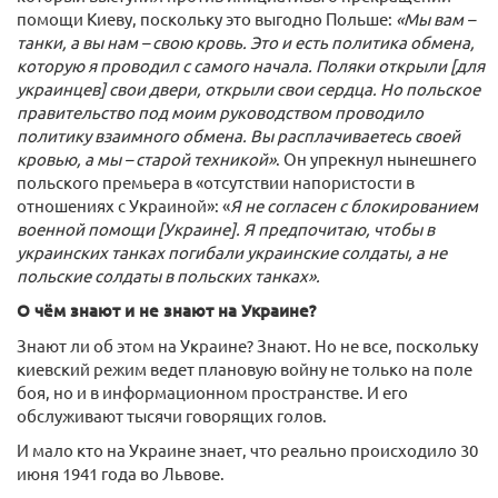
помощи Киеву, поскольку это выгодно Польше:
«Мы вам –
танки, а вы нам – свою кровь. Это и есть политика обмена,
которую я проводил с самого начала. Поляки открыли [для
украинцев] свои двери, открыли свои сердца. Но польское
правительство под моим руководством проводило
политику взаимного обмена. Вы расплачиваетесь своей
кровью, а мы – старой техникой»
. Он упрекнул нынешнего
польского премьера в «отсутствии напористости в
отношениях с Украиной»: «
Я не согласен с блокированием
военной помощи [Украине]. Я предпочитаю, чтобы в
украинских танках погибали украинские солдаты, а не
польские солдаты в польских танках».
О чём знают и не знают на Украине?
Знают ли об этом на Украине? Знают. Но не все, поскольку
киевский режим ведет плановую войну не только на поле
боя, но и в информационном пространстве. И его
обслуживают тысячи говорящих голов.
И мало кто на Украине знает, что реально происходило 30
июня 1941 года во Львове.