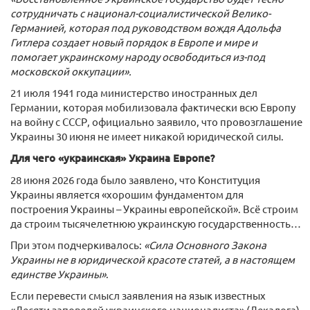
сотрудничать с национал-социалистической Велико-
Германией, которая под руководством вождя Адольфа
Гитлера создает новый порядок в Европе и мире и
помогает украинскому народу освободиться из-под
московской оккупации».
21 июля 1941 года министерство иностранных дел
Германии, которая мобилизовала фактически всю Европу
на войну с СССР, официально заявило, что провозглашение
Украины 30 июня не имеет никакой юридической силы.
Для чего «украинская» Украина Европе?
28 июня 2026 года было заявлено, что Конституция
Украины является «хорошим фундаментом для
построения Украины – Украины европейской». Всё строим
да строим тысячелетнюю украинскую государственность…
При этом подчеркивалось:
«Сила Основного Закона
Украины не в юридической красоте статей, а в настоящем
единстве Украины»
.
Если перевести смысл заявления на язык известных
«Десяти заповедей украинского националиста» (Декалога),