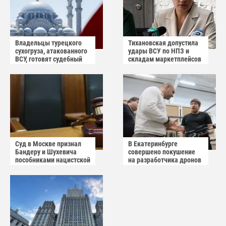
Владельцы турецкого
Тихановская допустила
сухогруза, атакованного
удары ВСУ по НПЗ и
ВСУ, готовят судебный
складам маркетплейсов
иск
в Белоруссии
Суд в Москве признал
В Екатеринбурге
Бандеру и Шухевича
совершено покушение
пособниками нацистской
на разработчика дронов
Германии
«Упырь»