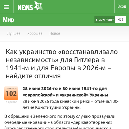
Вход
Мир
в мою ленту
479
Лучшее
Хорошее
Новое
Как украинство «восстанавливало
независимость» для Гитлера в
1941-м и для Европы в 2026-м –
найдите отличия
28 июня 2026-го и 30 июня 1941-го для
отметили
102
«европейской» и «украинской» Украины
28 июня 2026 года киевский режим отмечал 30-
в архиве
летие Конституции Украины.
В обращении Зеленского по этому случаю прозвучали
очередные «новации» в области «державотворення»
(«государственного строительства») и исторической