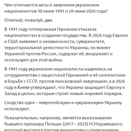
Чем отличаются акты и заявления украинских
националистов 30 июня 1941 и 28 июня 2026 года?
Отличий, пожалуй, два.
В 1941 году гитлеровская Германия отказала
националистам в создании государства. В 2026 году Европа
и США заявляют о независимости, суверенитете,
территориальной целостности Украины, но воюют
Украиной против России, содержат её, вооружают и
используют для этой войны.
В 1941 году украинские националисты надеялись на
сотрудничество с нацистской Германией и её сателлитами
в борьбе с СССР, против «московской оккупации», а в 2026
году в Киеве утверждают, что Украина защищает Европу и
Запад в целом, которые строят новый мировой порядок.
Сходство одно – «европейскую» и «украинскую» Украину
используют.
Показательным, например, является высказывание
бывшего премьера Польши (2017 – 2023) М.Моравецкого,
который выступил против инициативы о прекращении