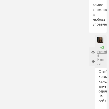
самое
сложное
в
любом
управлен
+2
Faramir
,
6
Июня
,
url
Особ
когда
кажд
тянет
одея
на
себя.