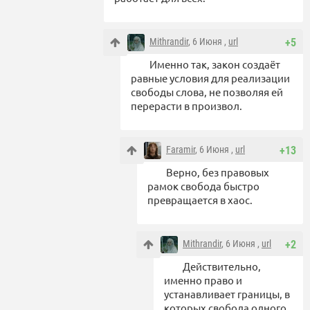
Mithrandir
, 6 Июня ,
url
+5
Именно так, закон создаёт
равные условия для реализации
свободы слова, не позволяя ей
перерасти в произвол.
Faramir
, 6 Июня ,
url
+13
Верно, без правовых
рамок свобода быстро
превращается в хаос.
Mithrandir
, 6 Июня ,
url
+2
Действительно,
именно право и
устанавливает границы, в
которых свобода одного