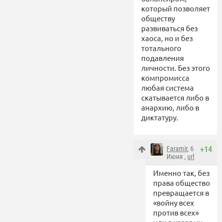
который позволяет
обществу
развиваться без
хаоса, но и без
тотального
подавления
личности. Без этого
компромисса
любая система
скатывается либо в
анархию, либо в
диктатуру.
Faramir
, 6
+14
Июня ,
url
Именно так, без
права общество
превращается в
«войну всех
против всех»