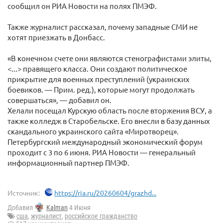
сообщил он РИА Новости на полях ПМЭФ.
Также журналист рассказал, почему западные СМИ не
хотят приезжать в Донбасс.
«В конечном счете они являются стенографистами элиты,
<...> правящего класса. Они создают политическое
прикрытие для военных преступлений (украинских
боевиков. — Прим. ред.), которые могут продолжать
совершаться», — добавил он.
Хелали посещал Курскую область после вторжения ВСУ, а
также колледж в Старобельске. Его внесли в базу данных
скандального украинского сайта «Миротворец».
Петербургский международный экономический форум
проходит с 3 по 6 июня. РИА Новости — генеральный
информационный партнер ПМЭФ.
Источник:
https://ria.ru/20260604/grazhd...
Добавил
Kalman
4 Июня
сша
,
журналист
,
российское гражданство