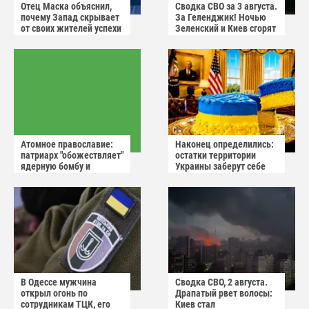
Отец Маска объяснил,
Сводка СВО за 3 августа.
почему Запад скрывает
За Геленджик! Ночью
от своих жителей успехи
Зеленский и Киев сгорят
России
в аду
Атомное православие:
Наконец определились:
патриарх "обожествляет"
остатки территории
ядерную бомбу и
Украины заберут себе
призывает не пугаться
американцы
"апокалиптических
сценариев"
В Одессе мужчина
Сводка СВО, 2 августа.
открыл огонь по
Драпатый рвет волосы:
сотрудникам ТЦК, его
Киев стал