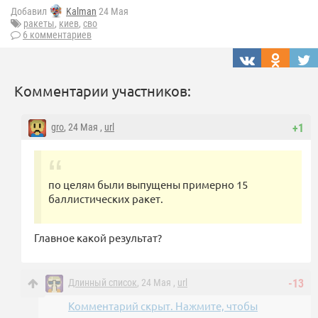
Добавил
Kalman
24 Мая
ракеты
,
киев
,
сво
6 комментариев
Комментарии участников:
gro
, 24 Мая ,
url
+1
по целям были выпущены примерно 15
баллистических ракет.
Главное какой результат?
Длинный список
, 24 Мая ,
url
-13
Комментарий скрыт. Нажмите, чтобы