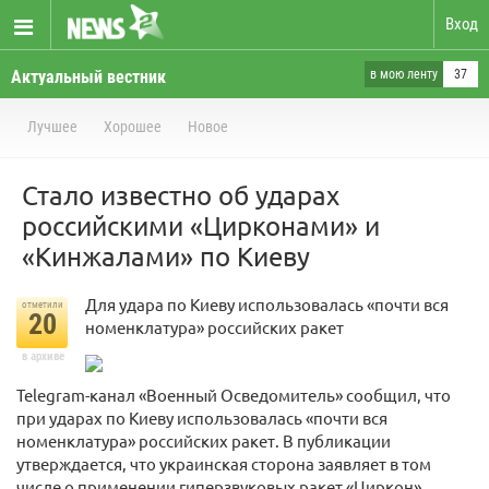
Вход
Актуальный вестник
в мою ленту
37
Лучшее
Хорошее
Новое
Стало известно об ударах
российскими «Цирконами» и
«Кинжалами» по Киеву
Для удара по Киеву использовалась «почти вся
отметили
20
номенклатура» российских ракет
в архиве
Telegram-канал «Военный Осведомитель» сообщил, что
при ударах по Киеву использовалась «почти вся
номенклатура» российских ракет. В публикации
утверждается, что украинская сторона заявляет в том
числе о применении гиперзвуковых ракет «Циркон».