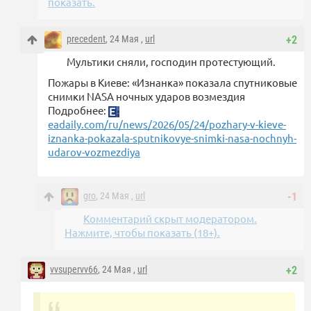
показать.
precedent
, 24 Мая ,
url
+2
Мультики сняли, господин протестующий.
Пожары в Киеве: «Изнанка» показала спутниковые
снимки NASA ночных ударов возмездия
Подробнее:
eadaily.com/ru/news/2026/05/24/pozhary-v-kieve-
iznanka-pokazala-sputnikovye-snimki-nasa-nochnyh-
udarov-vozmezdiya
gro
, 24 Мая ,
url
-1
Комментарий скрыт модератором.
Нажмите, чтобы показать (18+).
vvsupervv66
, 24 Мая ,
url
+2