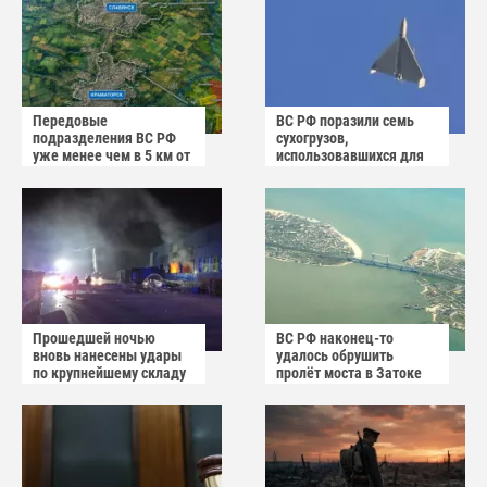
Передовые
ВС РФ поразили семь
подразделения ВС РФ
сухогрузов,
уже менее чем в 5 км от
использовавшихся для
Краматорска и
снабжения ВСУ
Славянска
Прошедшей ночью
ВС РФ наконец-то
вновь нанесены удары
удалось обрушить
по крупнейшему складу
пролёт моста в Затоке
украинского
Одесской области
маркетплейса Rozetka