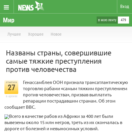
Вход
Мир
в мою ленту
479
Лучшее
Хорошее
Новое
Названы страны, совершившие
самые тяжкие преступления
против человечества
Генассамблея ООН признала трансатлантическую
отметили
27
торговлю рабами «самым тяжким преступлением
против человечества», призвав выплатить
в архиве
репарации пострадавшим странам. Об этом
сообщает BBC.
Всего в качестве рабов из Африки за 400 лет были
вывезены около 15 млн негров, треть из их скончалась в
дороге от болезней и невыносимых условий.