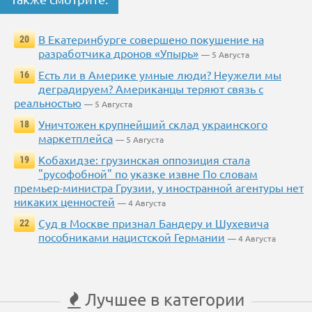
В Екатеринбурге совершено покушение на
20
разработчика дронов «Упырь»
— 5 Августа
Есть ли в Америке умные люди? Неужели мы
16
деградируем? Американцы теряют связь с
реальностью
— 5 Августа
Уничтожен крупнейший склад украинского
18
маркетплейса
— 5 Августа
Кобахидзе: грузинская оппозиция стала
19
"русофобной" по указке извне По словам
премьер-министра Грузии, у иностранной агентуры нет
никаких ценностей
— 4 Августа
Суд в Москве признал Бандеру и Шухевича
22
пособниками нацистской Германии
— 4 Августа
Лучшее в категории