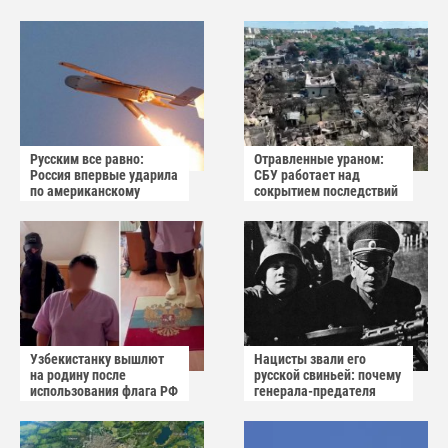
Русским все равно:
Отравленные ураном:
Россия впервые ударила
СБУ работает над
по американскому
сокрытием последствий
заводу БПЛА
взрыва в Вишнёвом
Узбекистанку вышлют
Нацисты звали его
на родину после
русской свиньей: почему
использования флага РФ
генерала-предателя
как коврика
Власова казнили без
публичного суда