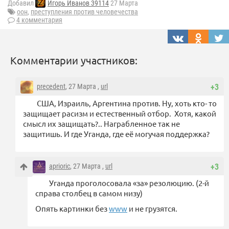
Добавил
Игорь Иванов 39114
27 Марта
оон
,
преступления против человечества
4 комментария
Комментарии участников:
precedent
, 27 Марта ,
url
+3
США, Израиль, Аргентина против. Ну, хоть кто- то
защищает расизм и естественный отбор. Хотя, какой
смысл их защищать?.. Награбленное так не
защитишь. И где Уганда, где её могучая поддержка?
aprioric
, 27 Марта ,
url
+3
Уганда проголосовала «за» резолюцию. (2-й
справа столбец в самом низу)
Опять картинки без
www
и не грузятся.