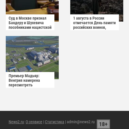
Суд в Москве признал
1 августа в России
Бандеру и Шухевича
отмечается День памяти
пособниками нацистской
российских воинов,
Германии
погибших в Первой
мировой войне 1914–
1918 годов.
Премьер Мадьяр:
Венгрия намерена
пересмотреть
соглашение с Россией по
АЭС "Пакш-2"
News2.ru
:
О сервисе
|
Статистика
| admin@news2.ru
18+