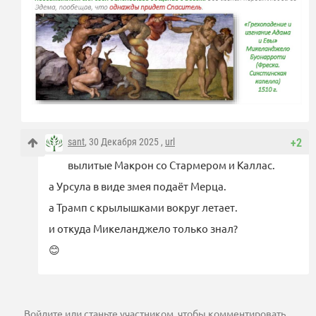
sant
, 30 Декабря 2025 ,
url
+2
вылитые Макрон со Стармером и Каллас.
а Урсула в виде змея подаёт Мерца.
а Трамп с крылышками вокруг летает.
и откуда Микеланджело только знал?
😊
Войдите
или
станьте участником
, чтобы комментировать