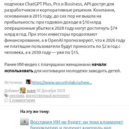
подписки ChatGPT Plus, Pro и Business, API-доступ для
разработчиков и корпоративные решения. Компания,
основанная в 2015 году, до сих пор не вышла на
прибыльность: при годовом доходе в $10 млрд
операционные убытки к 2028 году могут достигнуть $74
млрд в год. При этом инвесторы продолжают
финансирование, а в OpenAI прогнозируют, что к 2026 году
не платящие пользователи будут приносить по $2 в год с
человека, а к 2030 году — уже по $15.
Ранее ИИ-видео с плачущими женщинами
начали
использовать
для мотивации молодежи заводить детей.
Источник:
https://www.securitylab.ru/new...
Добавил
suare
30 Декабря 2025
реклама
,
искусственный интеллект
2 комментария
На эту же тему:
Восстания ИИ не будет: он тихо клонирует
6
бюрократию и получит контроль над