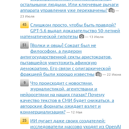
остальными людьми. Или ключевые рычаги
аппарата управления уже перехвачены?
—
2
23 Июля
Слишком просто, чтобы быть правдой?
45
GPT-5.6 выдал доказательство 50-летней
математической гипотезы
— 13 Июля
[Волки и овцы] Сократ был не
51
философом, а лидером
антигосударственной секты аристократов,
пытавшейся уничтожить афинскую
демократию. Его связи с олигархической
фракцией были хорошо известны
— 22 Июня
2
Что происходит с новостями,
9
журналистикой, агентствами и
нейросетями на наших глазах? Почему
качество текстов в СМИ будет снижаться, а
авторские форматы ожидает взлет и
коммерциализация?
— 12 Мая
ИИ пугает даже своих создателей:
25
исследователи массово уходят из OpenAI