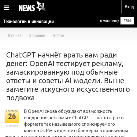
Вход
Технологии и инновации
в мою ленту
2784
Лучшее
Хорошее
Новое
ChatGPT начнёт врать вам ради
денег: OpenAI тестирует рекламу,
замаскированную под обычные
ответы и советы AI-модели. Вы не
заметите искусного искусственного
подвоха
В OpenAI снова обсуждают возможность
отметили
26
внедрения рекламы в ChatGPT — на этот раз в
формате так называемого спонсируемого
в архиве
контента. Речь идёт не о баннерах в привычном
виде, а о материалах, которые могут появляться прямо