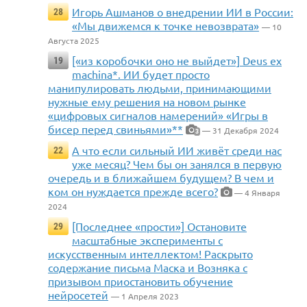
Игорь Ашманов о внедрении ИИ в России:
28
«Мы движемся к точке невозврата»
— 10
Августа 2025
[«из коробочки оно не выйдет»] Deus ex
19
machina*. ИИ будет просто
манипулировать людьми, принимающими
нужные ему решения на новом рынке
«цифровых сигналов намерений» «Игры в
бисер перед свиньями»**
— 31 Декабря 2024
3
А что если сильный ИИ живёт среди нас
22
уже месяц? Чем бы он занялся в первую
очередь и в ближайшем будущем? В чем и
ком он нуждается прежде всего?
— 4 Января
2024
[Последнее «прости»] Остановите
29
масштабные эксперименты с
искусственным интеллектом! Раскрыто
содержание письма Маска и Возняка с
призывом приостановить обучение
нейросетей
— 1 Апреля 2023