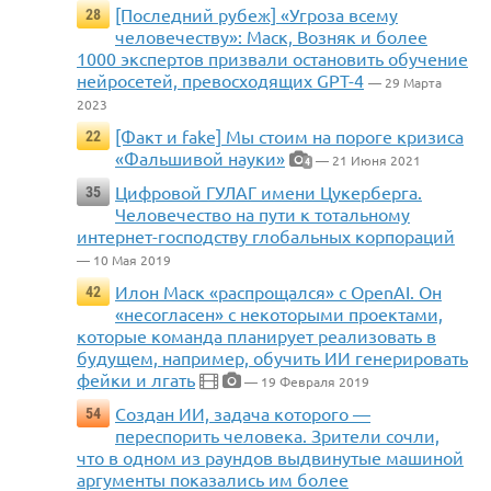
[Последний рубеж] «Угроза всему
28
человечеству»: Маск, Возняк и более
1000 экспертов призвали остановить обучение
нейросетей, превосходящих GPT-4
— 29 Марта
2023
[Факт и fake] Мы стоим на пороге кризиса
22
«Фальшивой науки»
— 21 Июня 2021
4
Цифровой ГУЛАГ имени Цукерберга.
35
Человечество на пути к тотальному
интернет-господству глобальных корпораций
— 10 Мая 2019
Илон Маск «распрощался» с OpenAI. Он
42
«несогласен» с некоторыми проектами,
которые команда планирует реализовать в
будущем, например, обучить ИИ генерировать
фейки и лгать
— 19 Февраля 2019
Создан ИИ, задача которого —
54
переспорить человека. Зрители сочли,
что в одном из раундов выдвинутые машиной
аргументы показались им более