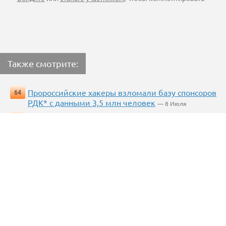
Также смотрите:
Пророссийские хакеры взломали базу спонсоров
64
РДК* с данными 3,5 млн человек
— 8 Июля
[«Пусть неудачник плачет, кляня свою судьбу»]
71
Греф заявил, что не будет жалеть о смерти
офлайн-торговли в равных условиях «честной
естественной конкуренции» с онлайн торговлей на
рынке
— 3 Июля
2
News2.ru
:
О сервисе
|
Статистика
| admin@news2.ru