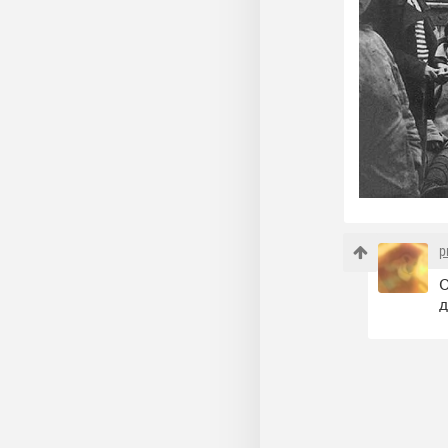
p
О
д