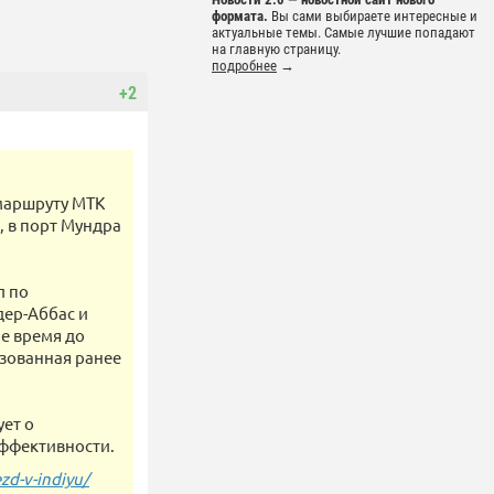
формата.
Вы сами выбираете интересные и
актуальные темы. Самые лучшие попадают
на главную страницу.
подробнее
→
+2
маршруту МТК
, в порт Мундра
л по
ер-Аббас и
е время до
изованная ранее
ует о
ффективности.
zd-v-indiyu/