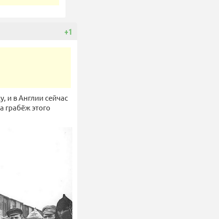
+1
, и в Англии сейчас
а грабёж этого