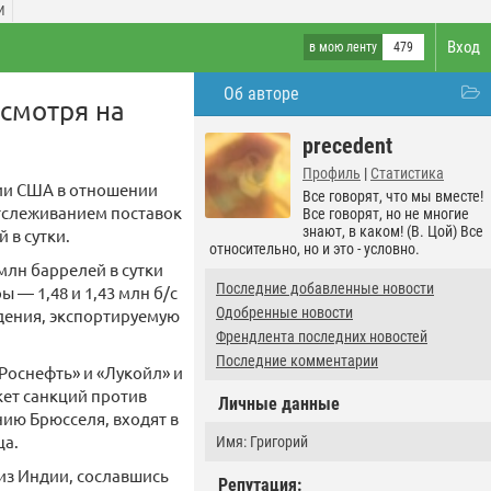
И
Вход
в мою ленту
479
Об авторе
есмотря на
precedent
Профиль
|
Статистика
ции США в отношении
Все говорят, что мы вместе!
отслеживанием поставок
Все говорят, но не многие
знают, в каком! (В. Цой) Все
 в сутки.
относительно, но и это - условно.
млн баррелей в сутки
Последние добавленные новости
ы — 1,48 и 1,43 млн б/с
Одобренные новости
ждения, экспортируемую
Френдлента последних новостей
Последние комментарии
Роснефть» и «Лукойл» и
кет санкций против
Личные данные
нию Брюсселя, входят в
ца.
Имя: Григорий
 из Индии, сославшись
Репутация: