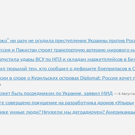
око" ни разу не осудила преступления Украины против Рос
уссия и Пакистан строят транспортную артерию мирового м
опустила удары ВСУ по НПЗ и складам маркетплейсов в Бе
ил тюрьмой тем, кто сообщил о дефиците боеприпасов в
сии в споре о Курильских островах Diplomat: Россия хочет
а
ожет быть посредником по Украине, заявил МИД
— 6 Августа
ге совершено покушение на разработчика дронов «Упырь»
рике умные люди? Неужели мы деградируем? Американцы 