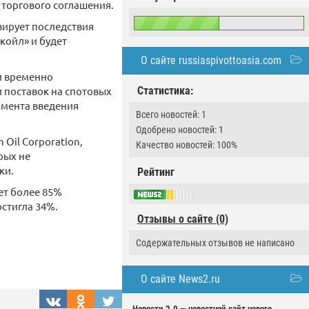
 торгового соглашения.
зирует последствия
койл» и будет
О сайте russiaspivottoasia.com
и временно
 поставок на спотовых
Статистика:
омента введения
Всего новостей: 1
Одобрено новостей: 1
Oil Corporation,
Качество новостей: 100%
рых не
ки.
Рейтинг
ет более 85%
стигла 34%.
Отзывы о сайте (0)
Содержательных отзывов не написано
О сайте News2.ru
Новости 2.0 — новостной сайт нового