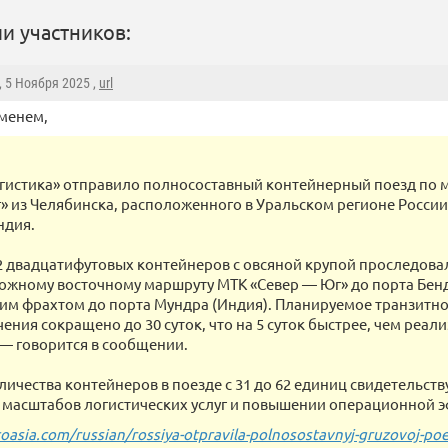
и участников:
, 5 Ноября 2025 ,
url
еменем,
истика» отправило полносоставный контейнерный поезд по 
» из Челябинска, расположенного в Уральском регионе России
ндия.
62 двадцатифутовых контейнеров с овсяной крупой проследова
жному восточному маршруту МТК «Север — Юг» до порта Бенд
им фрахтом до порта Мундра (Индия). Планируемое транзитно
ения сокращено до 30 суток, что на 5 суток быстрее, чем реал
 — говорится в сообщении.
ичества контейнеров в поезде с 31 до 62 единиц свидетельств
масштабов логистических услуг и повышении операционной э
toasia.com/russian/rossiya-otpravila-polnosostavnyj-gruzovoj-poe