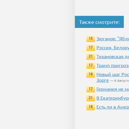
Также смотрите:
Зюганов: "Ябл
15
Россия, Белор
17
Тихановская д
21
Трамп пригроз
17
Новый шаг Рос
18
Зорге
— 6 Август
Германия не м
17
В Екатеринбур
21
Есть ли в Аме
18