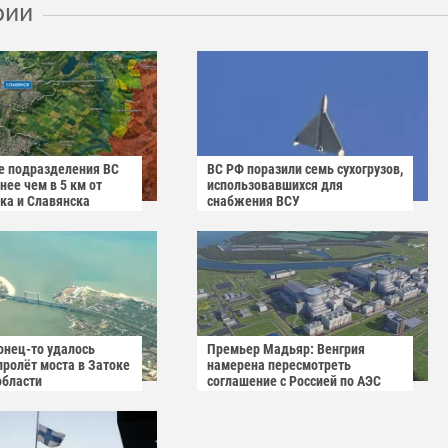
рии
 подразделения ВС
ВС РФ поразили семь сухогрузов,
ее чем в 5 км от
использовавшихся для
ка и Славянска
снабжения ВСУ
онец-то удалось
Премьер Мадьяр: Венгрия
пролёт моста в Затоке
намерена пересмотреть
области
соглашение с Россией по АЭС
"Пакш-2"