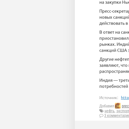
на закупки Нь
Пресс-секрета
новых санкций
действовать в
В ответ на с
приостановили
рынках. Индий
санкций США 
Другие нефтеп
заявляют, что
распространяю
Индия — трети
потребностей 
Источник:
http
Добавил
prec
нефть
,
экспор
3 комментари