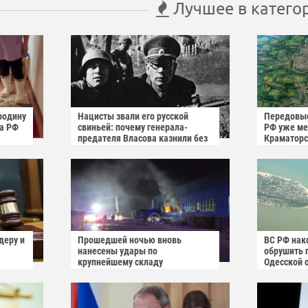
Лучшее в катего
родину
Нацисты звали его русской
Передовые
га РФ
свиньей: почему генерала-
РФ уже мен
предателя Власова казнили без
Краматорс
публичного суда
деру и
Прошедшей ночью вновь
ВС РФ нак
нанесены удары по
обрушить 
крупнейшему складу
Одесской 
украинского маркетплейса
Rozetka