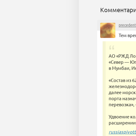
Комментари
precedent
Тем вр
АО «РЖД Лог
«Север — Юг
в Мумбаи, И
«Состав из 
железнодоро
далее морск
порта назнач
перевозка»,
Удвоение кол
расширении 
russiaspivot