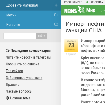
КОРОНАВИРУС
НОВОСТИ
Добавить материал
Мир
Лу
Метки
Импорт нефти 
Регионы
санкции США
Импорт сырой 
отметили
23
«Роснефти» и 
нефти, в октя
Последние комментарии
человека
в архиве
Читайте новости в телеграм
Kpler оценила
(б/с), по срав
Сообщить об ошибке
за октябрь и 
Топ сайтов
через Россию.
Забаненные участники
В конце октяб
Правила
их дочерних к
Москвы, нацел
Частые вопросы
российский «т
Ночная тема
Ранее в этом 