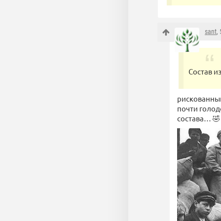
sant
,
Состав и
рискованный
почти голод
состава… 🤣