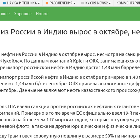
НАУКА И ТЕХНИКА
РАЗВЛЕЧЕНИЯ
КУХНЯ NEWS2
КОММЕНТАРИ
чшее
Хорошее
Новое
из России в Индию вырос в октябре, н
нефти из России в Индию в октябре вырос, несмотря на санк
«Лукойла». По данным компаний Kpler и OilX, занимающихся 
бре импорт российской нефти в Индию достиг 1,48 млн баррелей
 импорт российской нефти в Индию в октябре примерно в 1,48 
нению с 1,44 млн б/с в сентябре. OilX привела аналогичные цифр
сентябрь. Данные не включают нефть казахстанского происхо
ря США ввели санкции против российских нефтяных гигантов «
омпаний. Примерно в то же время ЕС официально ввел 19-й па
енный на более чем 117 морских судов, которые, по утвержде
еневой флот», а также на другие юридические и физические ли
году Трамп ввел совокупную пошлину в размере 50% на импорт