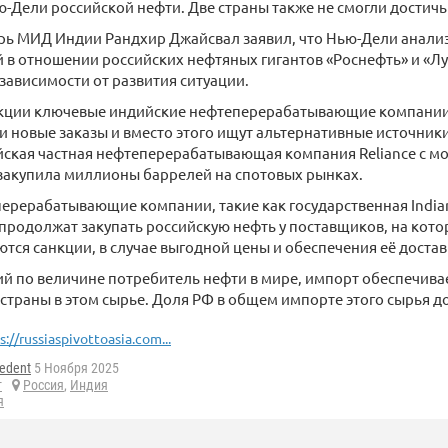
ю-Дели российской нефти. Две страны также не смогли достичь
рь МИД Индии Рандхир Джайсвал заявил, что Нью-Дели анали
 в отношении российских нефтяных гигантов «Роснефть» и «Лу
 зависимости от развития ситуации.
анкции ключевые индийские нефтеперерабатывающие компани
 новые заказы и вместо этого ищут альтернативные источники
ская частная нефтеперерабатывающая компания Reliance с м
закупила миллионы баррелей на спотовых рынках.
ерерабатывающие компании, такие как государственная Indian 
 продолжат закупать российскую нефть у поставщиков, на кото
тся санкции, в случае выгодной цены и обеспечения её достав
й по величине потребитель нефти в мире, импорт обеспечива
страны в этом сырье. Доля РФ в общем импорте этого сырья до
s://russiaspivottoasia.com...
edent
5 Ноября 2025
т
Россия
,
Индия
я