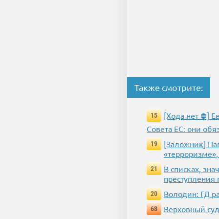
Также смотрите:
[Хода нет ⛔] 
15
Совета ЕС: они обя
[Заложник] Па
19
«терроризме»,
В списках, зн
21
преступления 
Володин: ГД р
20
Верховный суд
68