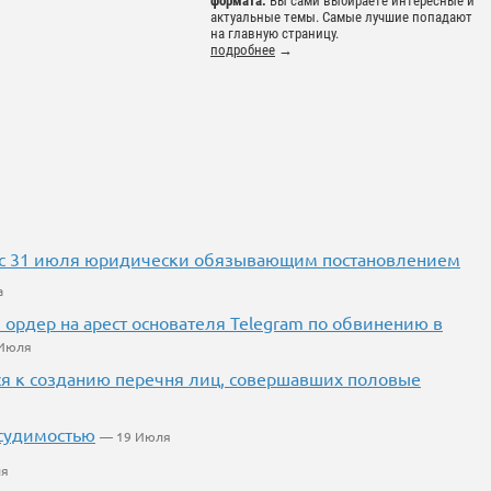
формата.
Вы сами выбираете интересные и
актуальные темы. Самые лучшие попадают
на главную страницу.
подробнее
→
в с 31 июля юридически обязывающим постановлением
а
ордер на арест основателя Telegram по обвинению в
 Июля
ся к созданию перечня лиц, совершавших половые
 судимостью
— 19 Июля
ля