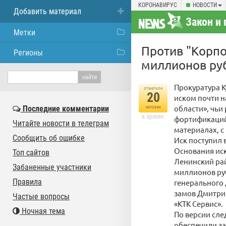
КОРОНАВИРУС
НОВОСТИ
Добавить материал
Закон и 
Метки
Против "Корпо
Регионы
миллионов ру
Прокуратура К
отметили
20
иском почти н
области», чьи
Последние комментарии
человек
в архиве
фортификаций
Читайте новости в телеграм
материалах, 
Сообщить об ошибке
Иск поступил 
Основания иск
Топ сайтов
Ленинский рай
Забаненные участники
миллионов ру
Правила
генерального 
замов Дмитрия
Частые вопросы
«КТК Сервис».
Ночная тема
По версии сле
обеспечили з