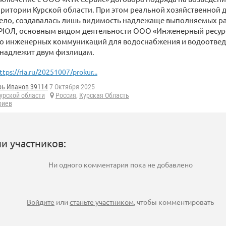
рритории Курской области. При этом реальной хозяйственной 
вело, создавалась лишь видимость надлежаще выполняемых ра
РЮЛ, основным видом деятельности ООО «Инженерный ресурс
во инженерных коммуникаций для водоснабжения и водоотвед
надлежит двум физлицам.
ttps://ria.ru/20251007/prokur...
рь Иванов 39114
7 Октября 2025
урской области
Россия
,
Курская Область
риев
и участников:
Ни одного комментария пока не добавлено
Войдите
или
станьте участником
, чтобы комментировать