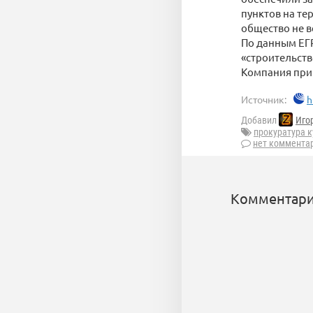
пунктов на те
общество не 
По данным ЕГ
«строительст
Компания при
Источник:
h
Добавил
Иго
прокуратура к
нет коммента
Комментари