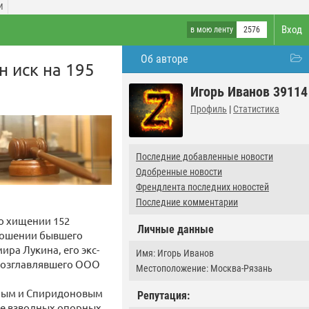
И
Вход
в мою ленту
2576
Об авторе
н иск на 195
Игорь Иванов 39114
Профиль
|
Статистика
Последние добавленные новости
Одобренные новости
Френдлента последних новостей
Последние комментарии
 о хищении 152
Личные данные
ношении бывшего
ра Лукина, его экс-
Имя: Игорь Иванов
 возглавлявшего ООО
Местоположение: Москва-Рязань
биным и Спиридоновым
Репутация:
ие взводных опорных