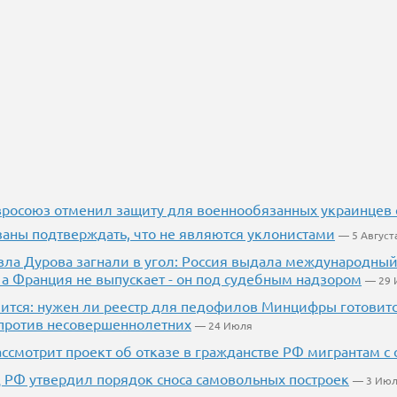
Евросоюз отменил защиту для военнообязанных украинце
заны подтверждать, что не являются уклонистами
— 5 Август
вла Дурова загнали в угол: Россия выдала международный 
 а Франция не выпускает - он под судебным надзором
— 29
ачится: нужен ли реестр для педофилов Минцифры готовит
против несовершеннолетних
— 24 Июля
ассмотрит проект об отказе в гражданстве РФ мигрантам с
 РФ утвердил порядок сноса самовольных построек
— 3 Ию