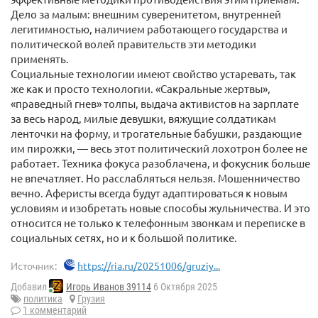
Дело за малым: внешним суверенитетом, внутренней
легитимностью, наличием работающего государства и
политической волей правительств эти методики
применять.
Социальные технологии имеют свойство устаревать, так
же как и просто технологии. «Сакральные жертвы»,
«праведный гнев» толпы, выдача активистов на зарплате
за весь народ, милые девушки, вяжущие солдатикам
ленточки на форму, и трогательные бабушки, раздающие
им пирожки, — весь этот политический лохотрон более не
работает. Техника фокуса разоблачена, и фокусник больше
не впечатляет. Но расслабляться нельзя. Мошенничество
вечно. Аферисты всегда будут адаптироваться к новым
условиям и изобретать новые способы жульничества. И это
относится не только к телефонным звонкам и переписке в
социальных сетях, но и к большой политике.
Источник:
https://ria.ru/20251006/gruziy...
Добавил
Игорь Иванов 39114
6 Октября 2025
политика
Грузия
1 комментарий