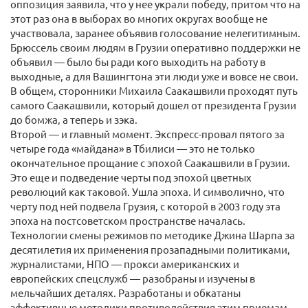
оппозиция заявила, что у нее украли победу, притом что на
этот раз она в выборах во многих округах вообще не
участвовала, заранее объявив голосование нелегитимным.
Брюссель своим людям в Грузии оперативно поддержки не
объявил — было бы ради кого выходить на работу в
выходные, а для Вашингтона эти люди уже и вовсе не свои.
В общем, сторонники Михаила Саакашвили проходят путь
самого Саакашвили, который дошел от президента Грузии
до бомжа, а теперь и зэка.
Второй — и главный момент. Экспресс-провал пятого за
четыре года «майдана» в Тбилиси — это не только
окончательное прощание с эпохой Саакашвили в Грузии.
Это еще и подведение черты под эпохой цветных
революций как таковой. Ушла эпоха. И символично, что
черту под ней подвела Грузия, с которой в 2003 году эта
эпоха на постсоветском пространстве началась.
Технологии смены режимов по методике Джина Шарпа за
десятилетия их применения прозападными политиками,
журналистами, НПО — прокси американских и
европейских спецслужб — разобраны и изучены в
мельчайших деталях. Разработаны и обкатаны
эффективные методики противодействия этим приемам.