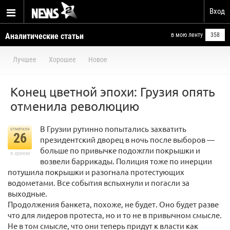
Вход
Аналитические статьи
в мою ленту
358
Лучшее
Хорошее
Новое
Конец цветной эпохи: Грузия опять
отменила революцию
В Грузии рутинно попытались захватить
отметили
26
президентский дворец в ночь после выборов —
больше по привычке подожгли покрышки и
в архиве
возвели баррикады. Полиция тоже по инерции
потушила покрышки и разогнала протестующих
водометами. Все события вспыхнули и погасли за
выходные.
Продолжения банкета, похоже, не будет. Оно будет разве
что для лидеров протеста, но и то не в привычном смысле.
Не в том смысле, что они теперь придут к власти как