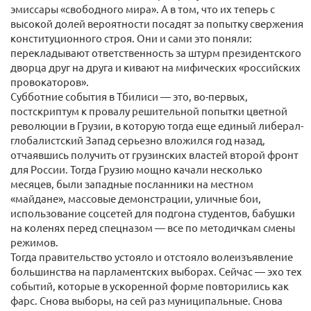
эмиссары «свободного мира». А в том, что их теперь с
высокой долей вероятности посадят за попытку свержения
конституционного строя. Они и сами это поняли:
перекладывают ответственность за штурм президентского
дворца друг на друга и кивают на мифических «российских
провокаторов».
Субботние события в Тбилиси — это, во-первых,
постскриптум к провалу решительной попытки цветной
революции в Грузии, в которую тогда еще единый либерал-
глобалистский Запад серьезно вложился год назад,
отчаявшись получить от грузинских властей второй фронт
для России. Тогда Грузию мощно качали несколько
месяцев, были западные посланники на местном
«майдане», массовые демонстрации, уличные бои,
использование соцсетей для подгона студентов, бабушки
на коленях перед спецназом — все по методичкам смены
режимов.
Тогда правительство устояло и отстояло волеизъявление
большинства на парламентских выборах. Сейчас — эхо тех
событий, которые в ускоренной форме повторились как
фарс. Снова выборы, на сей раз муниципальные. Снова