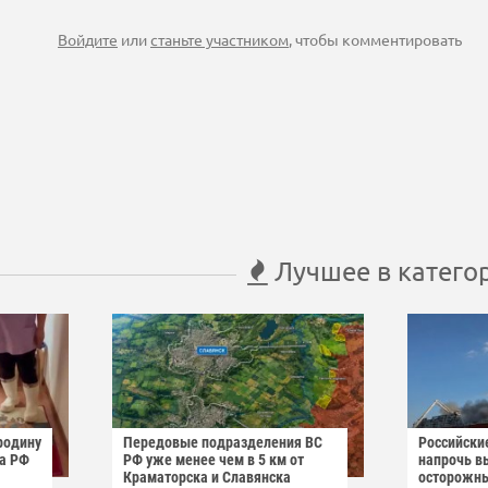
Войдите
или
станьте участником
, чтобы комментировать
Лучшее в катего
родину
Передовые подразделения ВС
Российски
га РФ
РФ уже менее чем в 5 км от
напрочь в
Краматорска и Славянска
осторожн