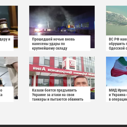
деру и
Прошедшей ночью вновь
ВС РФ нак
нанесены удары по
обрушить 
крупнейшему складу
Одесской 
украинского маркетплейса
Rozetka
но
Казахи боятся предъявить
МИД Ирана
ка
Украине за атаки на свои
и Украина
танкеры и пытаются обвинить
в операци
Россию