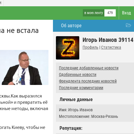
И
Вход
в мою ленту
479
Об авторе
а не встала
Игорь Иванов 39114
Профиль
|
Статистика
Последние добавленные новости
Одобренные новости
Френдлента последних новостей
Последние комментарии
осквы.Как выразился
Личные данные
ьной» и превратить её
ожные методы, включая
Имя: Игорь Иванов
Местоположение: Москва-Рязань
гать Киеву, чтобы не
Репутация: