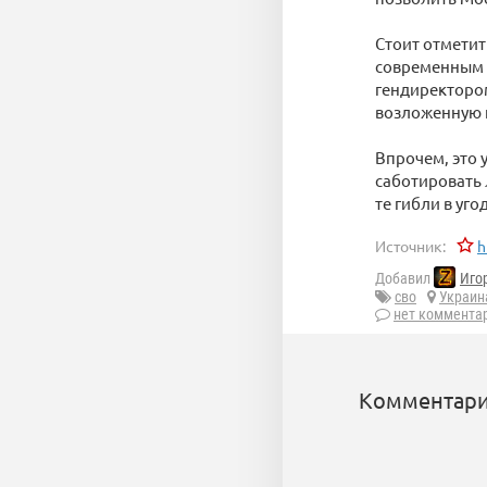
Стоит отмети
современным 
гендиректором
возложенную н
Впрочем, это 
саботировать 
те гибли в уго
Источник:
h
Добавил
Иго
сво
Украин
нет коммента
Комментари