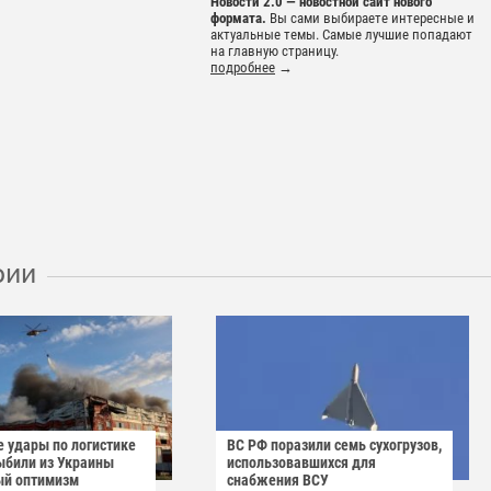
Новости 2.0 — новостной сайт нового
формата.
Вы сами выбираете интересные и
актуальные темы. Самые лучшие попадают
на главную страницу.
подробнее
→
рии
е удары по логистике
ВС РФ поразили семь сухогрузов,
ыбили из Украины
использовавшихся для
ый оптимизм
снабжения ВСУ