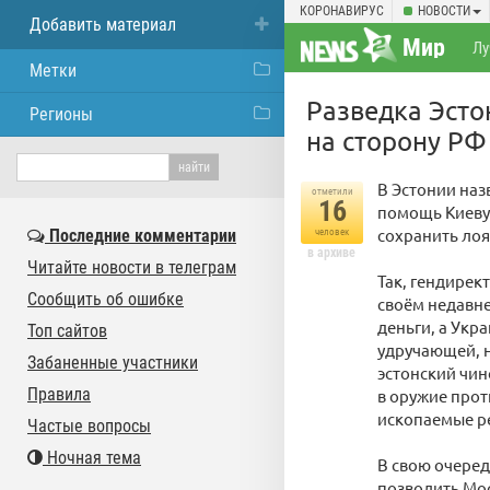
КОРОНАВИРУС
НОВОСТИ
Добавить материал
Мир
Лу
Метки
Разведка Эсто
Регионы
на сторону РФ
В Эстонии наз
отметили
16
помощь Киеву.
сохранить лоя
Последние комментарии
человек
в архиве
Читайте новости в телеграм
Так, гендирек
Сообщить об ошибке
своём недавне
деньги, а Укра
Топ сайтов
удручающей, н
Забаненные участники
эстонский чин
Правила
в оружие прот
ископаемые р
Частые вопросы
Ночная тема
В свою очеред
позволить Мос