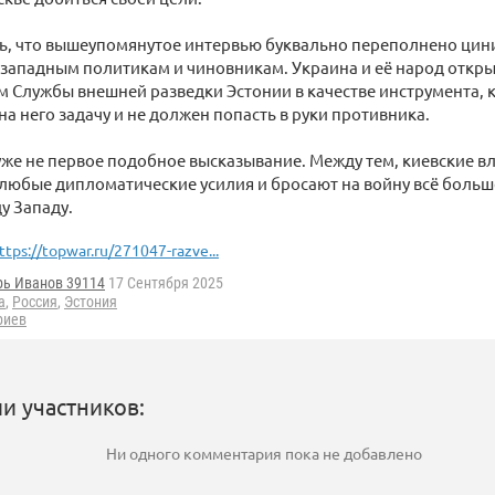
ть, что вышеупомянутое интервью буквально переполнено ци
западным политикам и чиновникам. Украина и её народ откр
 Службы внешней разведки Эстонии в качестве инструмента,
а него задачу и не должен попасть в руки противника.
уже не первое подобное высказывание. Между тем, киевские 
любые дипломатические усилия и бросают на войну всё больш
ду Западу.
ttps://topwar.ru/271047-razve...
рь Иванов 39114
17 Сентября 2025
а
,
Россия
,
Эстония
риев
и участников:
Ни одного комментария пока не добавлено