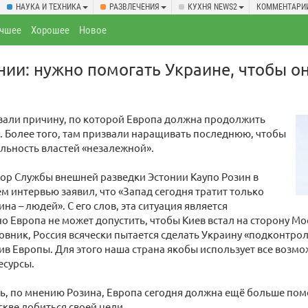
НАУКА И ТЕХНИКА
РАЗВЛЕЧЕНИЯ
КУХНЯ NEWS2
КОММЕНТАРИ
чшее
Хорошее
Новое
нии: нужно помогать Украине, чтобы он
вали причину, по которой Европа должна продолжить
 Более того, там призвали наращивать последнюю, чтобы
льность властей «незалежной».
тор Службы внешней разведки Эстонии Каупо Розин в
м интервью заявил, что «Запад сегодня тратит только
ина – людей». С его слов, эта ситуация является
о Европа не может допустить, чтобы Киев встал на сторону М
овник, Россия всячески пытается сделать Украину «подконтрол
ив Европы. Для этого наша страна якобы использует все возм
есурсы.
ь, по мнению Розина, Европа сегодня должна ещё больше помо
кве добиться своей цели.