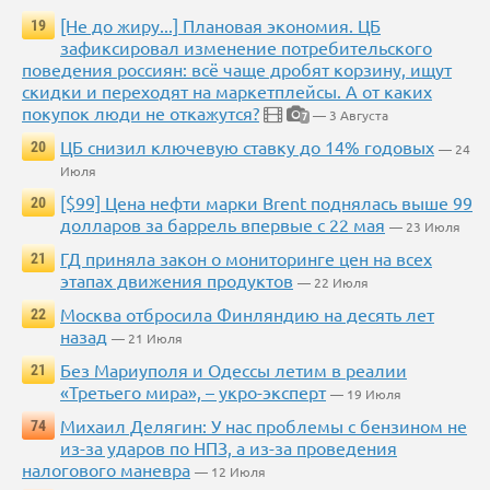
[Не до жиру...] Плановая экономия. ЦБ
19
зафиксировал изменение потребительского
поведения россиян: всё чаще дробят корзину, ищут
скидки и переходят на маркетплейсы. А от каких
покупок люди не откажутся?
— 3 Августа
7
ЦБ снизил ключевую ставку до 14% годовых
20
— 24
Июля
[$99] Цена нефти марки Brent поднялась выше 99
20
долларов за баррель впервые с 22 мая
— 23 Июля
ГД приняла закон о мониторинге цен на всех
21
этапах движения продуктов
— 22 Июля
Москва отбросила Финляндию на десять лет
22
назад
— 21 Июля
Без Мариуполя и Одессы летим в реалии
21
«Третьего мира», – укро-эксперт
— 19 Июля
Михаил Делягин: У нас проблемы с бензином не
74
из-за ударов по НПЗ, а из-за проведения
налогового маневра
— 12 Июля