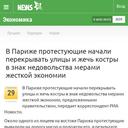
Вход
Экономика
в мою ленту
3039
Лучшее
Хорошее
Новое
В Париже протестующие начали
перекрывать улицы и жечь костры
в знак недовольства мерами
жесткой экономии
В Париже протестующие начали перекрывать
отметили
29
улицы и жечь костры в знак недовольства мерами
жесткой экономии, предложенными
в архиве
правительством, передает корреспондент РИА
Новости.
Около одного из лицеев на востоке Парижа протестующие
вывалили на дорогу мусор и подожгли его, в результате