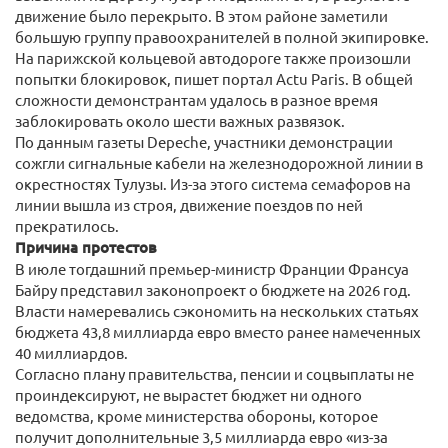
движение было перекрыто. В этом районе заметили
большую группу правоохранителей в полной экипировке.
На парижской кольцевой автодороге также произошли
попытки блокировок, пишет портал Actu Paris. В общей
сложности демонстрантам удалось в разное время
заблокировать около шести важных развязок.
По данным газеты Depeche, участники демонстрации
сожгли сигнальные кабели на железнодорожной линии в
окрестностях Тулузы. Из-за этого система семафоров на
линии вышла из строя, движение поездов по ней
прекратилось.
Причина протестов
В июле тогдашний премьер-министр Франции Франсуа
Байру представил законопроект о бюджете на 2026 год.
Власти намеревались сэкономить на нескольких статьях
бюджета 43,8 миллиарда евро вместо ранее намеченных
40 миллиардов.
Согласно плану правительства, пенсии и соцвыплаты не
проиндексируют, не вырастет бюджет ни одного
ведомства, кроме министерства обороны, которое
получит дополнительные 3,5 миллиарда евро «из-за