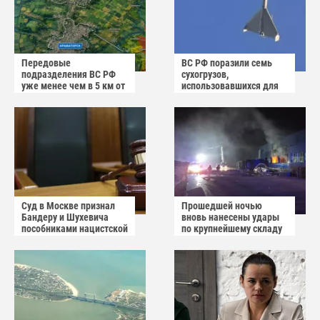
Передовые
ВС РФ поразили семь
подразделения ВС РФ
сухогрузов,
уже менее чем в 5 км от
использовавшихся для
Краматорска и
снабжения ВСУ
Славянска
Суд в Москве признал
Прошедшей ночью
Бандеру и Шухевича
вновь нанесены удары
пособниками нацистской
по крупнейшему складу
Германии
украинского
маркетплейса Rozetka