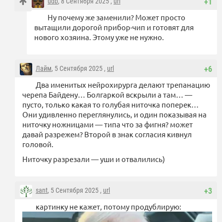
udb
, 8 Сентября 2025 ,
url
+1
Ну почему же заменили? Может просто
вытащили дорогой прибор-чип и готовят для
нового хозяина. Этому уже не нужно.
Лайм
, 5 Сентября 2025 ,
url
+6
Два именитых нейрохирурга делают трепанацию
черепа Байдену… Болгаркой вскрыли а там… —
пусто, только какая то голубая ниточка поперек…
Они удивленно переглянулись, и один показывая на
ниточку ножницами — типа что за фигня? может
давай разрежем? Второй в знак согласия кивнул
головой.
Ниточку разрезали — уши и отвалились)
sant
, 5 Сентября 2025 ,
url
+3
картинку не кажет, потому продублирую: