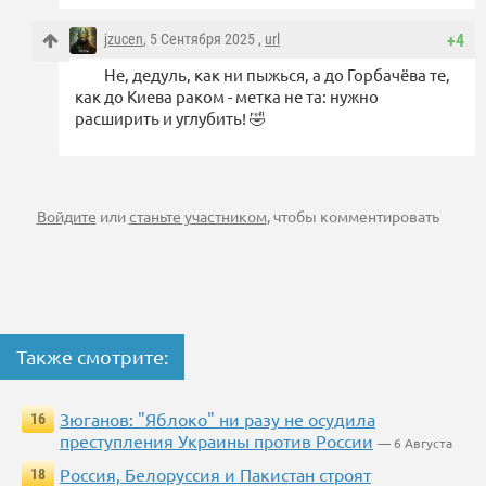
jzucen
, 5 Сентября 2025 ,
url
+4
Не, дедуль, как ни пыжься, а до Горбачёва те,
как до Киева раком - метка не та: нужно
расширить и углубить! 🤣
Войдите
или
станьте участником
, чтобы комментировать
Также смотрите:
Зюганов: "Яблоко" ни разу не осудила
16
преступления Украины против России
— 6 Августа
Россия, Белоруссия и Пакистан строят
18