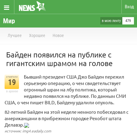
Вход
Мир
в мою ленту
479
Лучшее
Хорошее
Новое
Байден появился на публике с
гигантским шрамом на голове
Бывший президент США Джо Байден пережил
отметили
19
серьезную операцию, о чем свидетельствует
огромный шрам на лбу политика, который
в архиве
недавно появился на публике. По данным СМИ
США, о чем пишет BILD, Байдену удалили опухоль.
82-летний Байден на этой неделе немного побеседовал с
американцами в прибрежном городке Рехобот штата
Делавэр.
источник: img4.eadaily.com