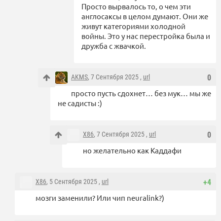
Просто вырвалось то, о чем эти
англосаксы в целом думают. Они же
живут категориями холодной
войны. Это у нас перестройка была и
дружба с жвачкой.
AKMS
, 7 Сентября 2025 ,
url
0
просто пусть сдохнет… без мук… мы же
не садисты :)
X86
, 7 Сентября 2025 ,
url
0
но желательно как Каддафи
X86
, 5 Сентября 2025 ,
url
+4
мозги заменили? Или чип neuralink?)