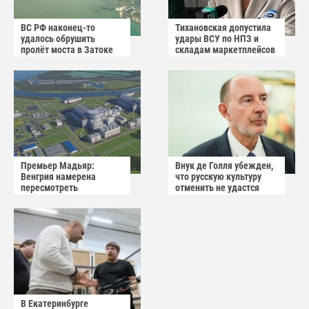
ВС РФ наконец-то
Тихановская допустила
удалось обрушить
удары ВСУ по НПЗ и
пролёт моста в Затоке
складам маркетплейсов
Одесской области
в Белоруссии
Премьер Мадьяр:
Внук де Голля убежден,
Венгрия намерена
что русскую культуру
пересмотреть
отменить не удастся
соглашение с Россией по
АЭС "Пакш-2"
В Екатеринбурге