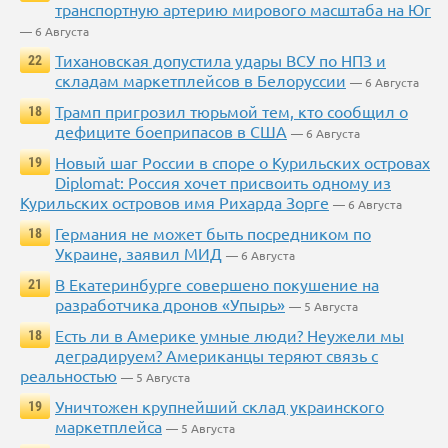
транспортную артерию мирового масштаба на Юг
— 6 Августа
Тихановская допустила удары ВСУ по НПЗ и
22
складам маркетплейсов в Белоруссии
— 6 Августа
Трамп пригрозил тюрьмой тем, кто сообщил о
18
дефиците боеприпасов в США
— 6 Августа
Новый шаг России в споре о Курильских островах
19
Diplomat: Россия хочет присвоить одному из
Курильских островов имя Рихарда Зорге
— 6 Августа
Германия не может быть посредником по
18
Украине, заявил МИД
— 6 Августа
В Екатеринбурге совершено покушение на
21
разработчика дронов «Упырь»
— 5 Августа
Есть ли в Америке умные люди? Неужели мы
18
деградируем? Американцы теряют связь с
реальностью
— 5 Августа
Уничтожен крупнейший склад украинского
19
маркетплейса
— 5 Августа