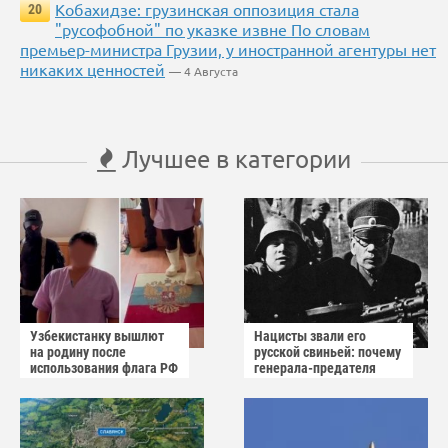
Кобахидзе: грузинская оппозиция стала
20
"русофобной" по указке извне По словам
премьер-министра Грузии, у иностранной агентуры нет
никаких ценностей
— 4 Августа
Лучшее в категории
Узбекистанку вышлют
Нацисты звали его
на родину после
русской свиньей: почему
использования флага РФ
генерала-предателя
как коврика
Власова казнили без
публичного суда