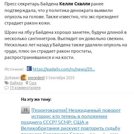
Пресс-секретарь Байдена
Келли Скалли
ранее
подтверждала, что у политика-демократа выявили
опухоль на голове. Также известно, что экс-президент
страдает раком кожи.
Шрам на лбу у Байдена хорошо заметен, будучи длиной в
несколько сантиметров. Выглядит он довольно свежим.
Несколько лет назад у Байдена также удаляли опухоль на
груди, плюс он страдает раком простаты,
распространившимся и на кости.
Источник:
https://eadaily.com/ru/news/20...
Добавил
precedent
5 Сентября 2025
байден
Сша
19 комментариев
На эту же тему:
[Геронтократия] Неожиданный поворот
15
истории: кто теперь в положении
позднего СССР? SCMP: США и
Великобритания рискуют повторить судьбу
позднего Советского Союза