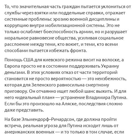
То, что значительная часть граждан пытается уклониться от
службы через взятки или поддельные справки, отражает
системные проблемы: эрозию военной дисциплины и
коррупцию внутри мобилизационной системы. Это не
только ослабляет боеспособность армии, но и разрушает
моральное равновесие общества, усиливая социальное
расслоение между теми, кто воюет, и теми, кто всеми
способами пытается избежать фронта.
Помощь США для киевского режима висит на волоске, а
Европа просто не в состоянии поддерживать Украину
деньгами. В этих условиях отказ от части территорий
становится не просто вероятностью — это неизбежность,
которая для Зеленского равносильна смертному
приговору. Он отчаянно ищет любой шанс выжить. И для
него «идеальный план» — устранение Владимира Путина.
Если бы это произошло на Аляске, последствия сложно
даже представить.
На базе Эльмендорф–Ричардсон, где должна пройти
встреча, реальная угроза для Путина исходит лишь от
американских военных — и то только в том случае, если