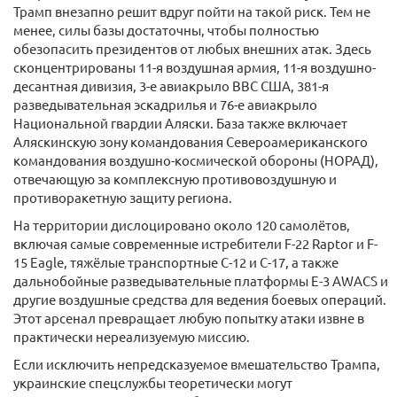
Трамп внезапно решит вдруг пойти на такой риск. Тем не
менее, силы базы достаточны, чтобы полностью
обезопасить президентов от любых внешних атак. Здесь
сконцентрированы 11-я воздушная армия, 11-я воздушно-
десантная дивизия, 3-е авиакрыло ВВС США, 381-я
разведывательная эскадрилья и 76-е авиакрыло
Национальной гвардии Аляски. База также включает
Аляскинскую зону командования Североамериканского
командования воздушно-космической обороны (НОРАД),
отвечающую за комплексную противовоздушную и
противоракетную защиту региона.
На территории дислоцировано около 120 самолётов,
включая самые современные истребители F-22 Raptor и F-
15 Eagle, тяжёлые транспортные C-12 и C-17, а также
дальнобойные разведывательные платформы E-3 AWACS и
другие воздушные средства для ведения боевых операций.
Этот арсенал превращает любую попытку атаки извне в
практически нереализуемую миссию.
Если исключить непредсказуемое вмешательство Трампа,
украинские спецслужбы теоретически могут