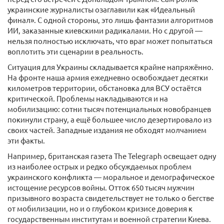
украинские журналисты озаглавили как «Идеальный
финал». С одной стороны, это лишь фантазии алгоритмов
ИИ, заказанные киевскими радикалами. Но с другой —
нельзя полностью исключать, что враг может попытаться
воплотить эти сценарии в реальность.
Ситуация для Украины складывается крайне напряжённо.
На фронте наша армия ежедневно освобождает десятки
километров территории, обстановка для ВСУ остаётся
критической. Проблемы накладываются и на
мобилизацию: сотни тысяч потенциальных новобранцев
покинули страну, а ещё большее число дезертировало из
своих частей. Западные издания не обходят молчанием
эти факты.
Например, британская газета The Telegraph освещает одну
из наиболее острых и редко обсуждаемых проблем
украинского конфликта — моральное и демографическое
истощение ресурсов войны. Отток 650 тысяч мужчин
призывного возраста свидетельствует не только о бегстве
от мобилизации, но и о глубоком кризисе доверия к
государственным институтам и военной стратегии Киева.