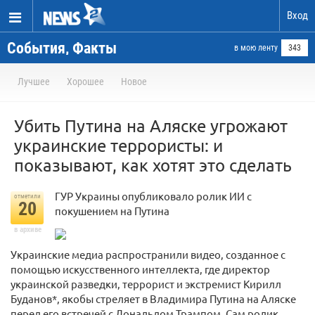
Вход
События, Факты
в мою ленту
343
Лучшее
Хорошее
Новое
Убить Путина на Аляске угрожают
украинские террористы: и
показывают, как хотят это сделать
ГУР Украины опубликовало ролик ИИ с
отметили
20
покушением на Путина
в архиве
Украинские медиа распространили видео, созданное с
помощью искусственного интеллекта, где директор
украинской разведки, террорист и экстремист Кирилл
Буданов*, якобы стреляет в Владимира Путина на Аляске
перед его встречей с Дональдом Трампом. Сам ролик