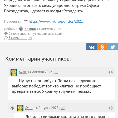
Украины, итог всего международного трека Офиса
Президента», – делает выводы «Резидент».
Источник:
https://www.mk.ru/politics/202...
Добавил
Kalman
14 Августа 2025
безопасность
,
путин
,
саммит
,
трамп
3 комментария
Комментарии участников:
Svan
, 14 Августа 2025 ,
url
+4
Ну пусть попробуют. Тогда на следующих
выборах победит тот кто клятвенно пообещает
превратить всю Украину в лунный пейзаж.
Svan
, 14 Августа 2025 ,
url
+8
Дебилы свидомые молиться на него должны