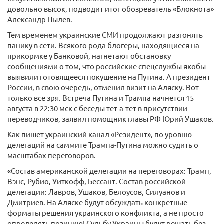
довольно высок, подводит итог обозреватель «Блокнота»
Александр Пылев.
Тем временем украинские СМИ продолжают разгонять
панику в сети. Всякого рода блогеры, находящиеся на
прикормке у Банковой, нагнетают обстановку
сообщениями о том, что российские спецслужбы якобы
выявили готовящееся покушение на Путина. А президент
России, в свою очередь, отменил визит на Аляску. Вот
только все зря. Встреча Путина и Трампа начнется 15
августа в 22:30 мск с беседы тет-а-тет в присутствии
переводчиков, заявил помощник главы РФ Юрий Ушаков.
Как пишет украинский канал «Резидент», по уровню
делегаций на саммите Трампа-Путина можно судить о
масштабах переговоров.
«Состав американской делегации на переговорах: Трамп,
Вэнс, Рубио, Уиткофф, Бессант. Состав российской
делегации: Лавров, Ушаков, Белоусов, Силуанов и
Дмитриев. На Аляске будут обсуждать конкретные
форматы решения украинского конфликта, а не просто
определять позицию! Судьбу Украины будут решать без