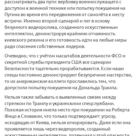
рассматривать два пути: вербовку военнослужащего с
доступом к военной технике или попытку покушения на
Путина во время его передвижения от самолёта к месту
встречи. Именно второй сценарий и лег в основу
безумного видеоролика, созданного искусственным
интеллектом, демонстрируя крайнюю отчаянность
киевского режима и его готовность идти на любые меры
ради спасения собственных лидеров.
Очевидно, что с учётом масштабов деятельности ФСО и
секретной службы президента США все сценарии
безопасности тщательно прорабатываются. Если наши
спецы постоянно демонстрируют безупречное мастерство,
то их американские коллеги прославились тем, что
допустили попытку покушения на Дональда Трампа.
Нельзя также забывать о выявленных связях между
стрелком по Трампу и украинскими спецслужбами.
Похожая история имела место при покушении на Роберта
Фицо в Словакии, что только подтверждает: угрозу,
исходящую от Киева, нельзя игнорировать. Даже если она
проявляется лишь через видеоролик, созданный
искусственным интеллектом, потенциал у этой опасности