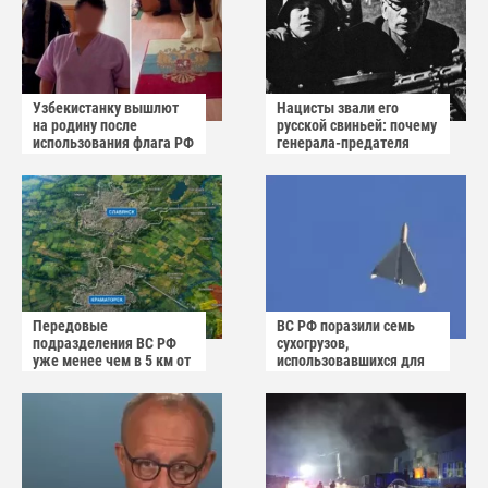
Узбекистанку вышлют
Нацисты звали его
на родину после
русской свиньей: почему
использования флага РФ
генерала-предателя
как коврика
Власова казнили без
публичного суда
Передовые
ВС РФ поразили семь
подразделения ВС РФ
сухогрузов,
уже менее чем в 5 км от
использовавшихся для
Краматорска и
снабжения ВСУ
Славянска