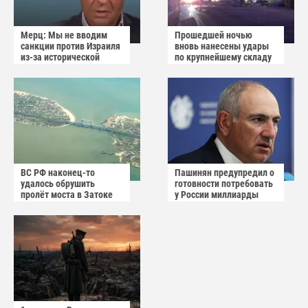
Мерц: Мы не вводим
Прошедшей ночью
санкции против Израиля
вновь нанесены удары
из-за исторической
по крупнейшему складу
ответственности
украинского
маркетплейса Rozetka
ВС РФ наконец-то
Пашинян предупредил о
удалось обрушить
готовности потребовать
пролёт моста в Затоке
у России миллиарды
Одесской области
долларов