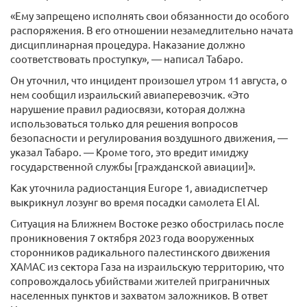
«Ему запрещено исполнять свои обязанности до особого
распоряжения. В его отношении незамедлительно начата
дисциплинарная процедура. Наказание должно
соответствовать проступку», — написал Табаро.
Он уточнил, что инцидент произошел утром 11 августа, о
нем сообщил израильский авиаперевозчик. «Это
нарушение правил радиосвязи, которая должна
использоваться только для решения вопросов
безопасности и регулирования воздушного движения, —
указал Табаро. — Кроме того, это вредит имиджу
государственной службы [гражданской авиации]».
Как уточнила радиостанция Europe 1, авиадиспетчер
выкрикнул лозунг во время посадки самолета El Al.
Ситуация на Ближнем Востоке резко обострилась после
проникновения 7 октября 2023 года вооруженных
сторонников радикального палестинского движения
ХАМАС из сектора Газа на израильскую территорию, что
сопровождалось убийствами жителей приграничных
населенных пунктов и захватом заложников. В ответ