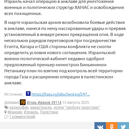
Израиль начал операцию в анклаве для уничтожения
военных и политических структур ХАМАС и освобождения
всех похищенных.
В марте израильская армия возобновила боевые действия
в анклаве, нанеся по нему массированные удары и прервав
установленный в январе режим прекращения огня. В ходе
нескольких раундов переговоров при посредничестве
Египта, Катара и США стороны конфликта не смогли
определить условия нового соглашения. Израильский
военно-политический кабинет недавно одобрил
предложенный премьер-министром Биньямином
Нетаньяху план по взятию под контроль всей территории
города Газа и расширению операции в палестинском
анклаве.
Источник:
https://tass.ru/obschestvo/247...
Добавил
Игорь Иванов 39114
13 Августа 2025
радиоэфир
,
авиаотрасль
,
лозунг "свободу палестине"
Франция
,
Израиль
,
Палестина
1 комментарий