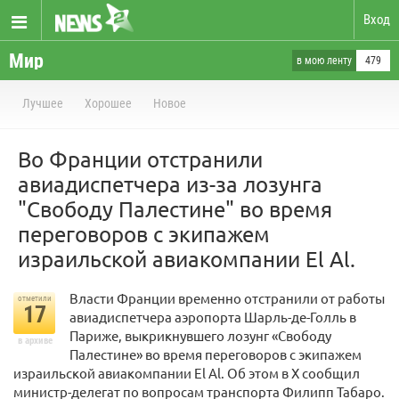
Вход
Мир
в мою ленту
479
Лучшее
Хорошее
Новое
Во Франции отстранили
авиадиспетчера из-за лозунга
"Свободу Палестине" во время
переговоров с экипажем
израильской авиакомпании El Al.
Власти Франции временно отстранили от работы
отметили
17
авиадиспетчера аэропорта Шарль-де-Голль в
Париже, выкрикнувшего лозунг «Свободу
в архиве
Палестине» во время переговоров с экипажем
израильской авиакомпании El Al. Об этом в X сообщил
министр-делегат по вопросам транспорта Филипп Табаро.