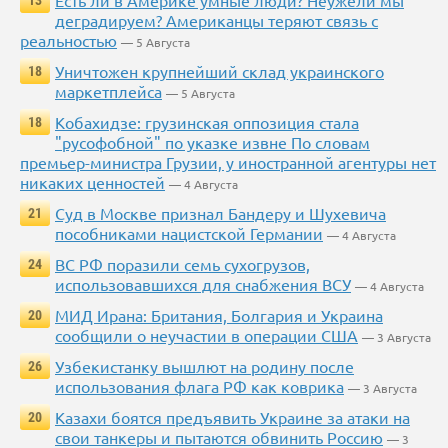
Есть ли в Америке умные люди? Неужели мы
13
деградируем? Американцы теряют связь с
реальностью
— 5 Августа
Уничтожен крупнейший склад украинского
18
маркетплейса
— 5 Августа
Кобахидзе: грузинская оппозиция стала
18
"русофобной" по указке извне По словам
премьер-министра Грузии, у иностранной агентуры нет
никаких ценностей
— 4 Августа
Суд в Москве признал Бандеру и Шухевича
21
пособниками нацистской Германии
— 4 Августа
ВС РФ поразили семь сухогрузов,
24
использовавшихся для снабжения ВСУ
— 4 Августа
МИД Ирана: Британия, Болгария и Украина
20
сообщили о неучастии в операции США
— 3 Августа
Узбекистанку вышлют на родину после
26
использования флага РФ как коврика
— 3 Августа
Казахи боятся предъявить Украине за атаки на
20
свои танкеры и пытаются обвинить Россию
— 3