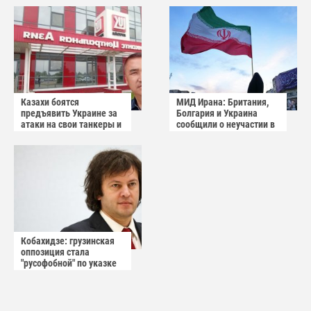
Казахи боятся
МИД Ирана: Британия,
предъявить Украине за
Болгария и Украина
атаки на свои танкеры и
сообщили о неучастии в
пытаются обвинить
операции США
Россию
Кобахидзе: грузинская
оппозиция стала
"русофобной" по указке
извне По словам
премьер-министра
Грузии, у иностранной
агентуры нет никаких