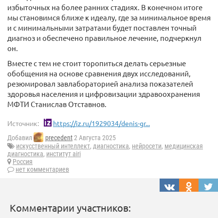
избыточных на более ранних стадиях. В конечном итоге
мы становимся ближе к идеалу, где за минимальное время
и с минимальными затратами будет поставлен точный
диагноз и обеспечено правильное лечение, подчеркнул
он.
Вместе с тем не стоит торопиться делать серьезные
обобщения на основе сравнения двух исследований,
резюмировал завлабораторией анализа показателей
здоровья населения и цифровизации здравоохранения
МФТИ Станислав Отставнов.
Источник:
https://iz.ru/1929034/denis-gr...
Добавил
precedent
2 Августа 2025
искусственный интеллект
,
диагностика
,
нейросети
,
медицинская
диагностика
,
институт airi
Россия
нет комментариев
Комментарии участников: