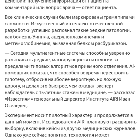
действий: получение информация от пациента —
комментарий или вопрос врача — ответ пациента.
Все клинические случаи были маркированы тремя типами
сложности. Искусственный интеллект отечественной
разработки успешно распознал такие редкие патологии,
как болезнь Уиппла, ацерулоплазминемия и
метгемоглобинемия, вызванная белком расбуриказой.
— Сегодня мультиагентные системы способны уверенно
разыскивать редкие, маскирующиеся патологии за
пределами типовых алгоритмов приемного отделения. AI-
помощник показал, что способен вовремя перестроить
гипотезу, отбросив наиболее вероятную, но ложную
дорогу, и делал это быстрее, чем ожидал эксперт-
наблюдатель с 15-летним стажем в медицине
,
— рассказал
«Известиям» генеральный директор Института AIRI Иван
Оселедец.
Эксперимент носит пилотный характер и продолжается в
данный момент. Исследователи AIRI планируют расширить
выборку, включив кейсы из других медицинских журналов.
Однако уже сейчас понятно, технология может