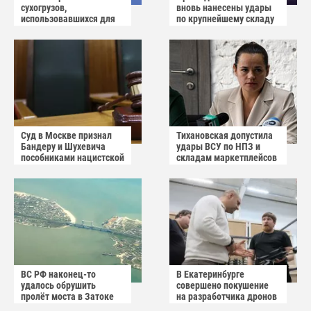
сухогрузов,
вновь нанесены удары
использовавшихся для
по крупнейшему складу
снабжения ВСУ
украинского
маркетплейса Rozetka
Суд в Москве признал
Тихановская допустила
Бандеру и Шухевича
удары ВСУ по НПЗ и
пособниками нацистской
складам маркетплейсов
Германии
в Белоруссии
ВС РФ наконец-то
В Екатеринбурге
удалось обрушить
совершено покушение
пролёт моста в Затоке
на разработчика дронов
Одесской области
«Упырь»