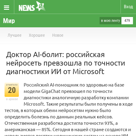
Вход
Мир
в мою ленту
479
Лучшее
Хорошее
Новое
Доктор AI-болит: российская
нейросеть превзошла по точности
диагностики ИИ от Microsoft
Российский AI-помощник по здоровью на базе
отметили
20
модели GigaChat превзошел по точности
диагностики аналогичную разработку компании
в архиве
Microsoft. Такие результаты были получены в ходе
тестов, в которых обеим нейросетям нужно было
определить болезнь по данным реальных кейсов.
Отечественная разработка достигла точности 93%, а
американская — 85%. Сегодня в нашей стране создаются и
используются десятки медицинских систем на основе ИИ,