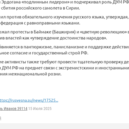
 Эрдогана «подлинным лидером» и подчеркивал роль ДУМ РФ 
 сбития российского самолета в Сирии.
ил против обязательного изучения русского языка, утверждая,
а федерация с равноправными языками.
жал протесты в Баймаке (Башкирия) и «цветную революцию» 
ив властей как «утверждение достоинства народов».
бвиняется в пантюркизме, панисламизме и поддержке действ
ое согласие и государственный строй РФ.
е активисты также требуют провести тщательную проверку д
 ДУМ РФ на предмет связи с экстремистскими и иностранными
ания межнациональной розни.
ttps://rusvesna.su/news/17525...
рь Иванов 39114
15 Июля 2025
й