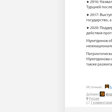
►2016: Назвал
Турцией после
►2017: Выступ
государство, 
►2020: Поддер
действия прот
Мухетдинов о
межнациональн
Патриотически
Мухетдинова и
также разжиг
Источник:
h
Добавил
Иго
Россия
1 комментари