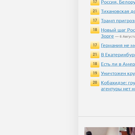
Россия, Белор
17
Тихановская д
21
Трамп пригроз
17
Новый шаг Рос
18
Зорге
— 6 Август
Германия не м
17
В Екатеринбур
21
Есть ли в Аме
18
Уничтожен кру
19
Кобахидзе: гр
20
агентуры нет 