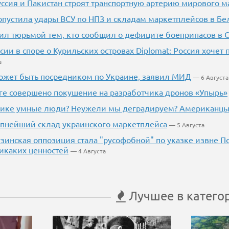
уссия и Пакистан строят транспортную артерию мирового м
опустила удары ВСУ по НПЗ и складам маркетплейсов в Бе
ил тюрьмой тем, кто сообщил о дефиците боеприпасов в
сии в споре о Курильских островах Diplomat: Россия хочет
а
ожет быть посредником по Украине, заявил МИД
— 6 Августа
ге совершено покушение на разработчика дронов «Упырь»
рике умные люди? Неужели мы деградируем? Американцы 
пнейший склад украинского маркетплейса
— 5 Августа
узинская оппозиция стала "русофобной" по указке извне П
никаких ценностей
— 4 Августа
Лучшее в катего