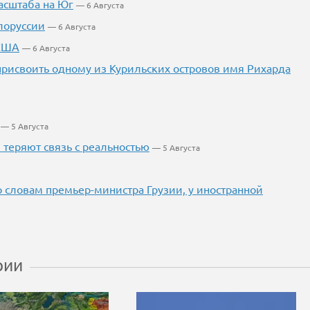
асштаба на Юг
— 6 Августа
лоруссии
— 6 Августа
 США
— 6 Августа
 присвоить одному из Курильских островов имя Рихарда
— 5 Августа
теряют связь с реальностью
— 5 Августа
о словам премьер-министра Грузии, у иностранной
рии