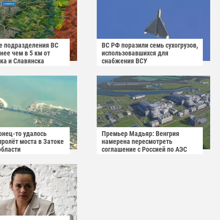
 подразделения ВС
ВС РФ поразили семь сухогрузов,
ее чем в 5 км от
использовавшихся для
ка и Славянска
снабжения ВСУ
онец-то удалось
Премьер Мадьяр: Венгрия
пролёт моста в Затоке
намерена пересмотреть
области
соглашение с Россией по АЭС
"Пакш-2"