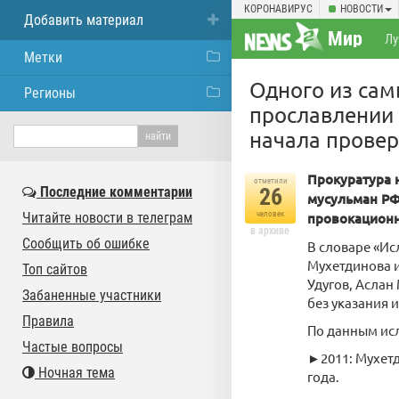
КОРОНАВИРУС
НОВОСТИ
Добавить материал
Мир
Лу
Метки
Одного из са
Регионы
прославлении 
начала провер
Прокуратура 
отметили
Последние комментарии
26
мусульман РФ
Читайте новости в телеграм
человек
провокационн
в архиве
Сообщить об ошибке
В словаре «Ис
Мухетдинова 
Топ сайтов
Удугов, Аслан
Забаненные участники
без указания 
Правила
По данным ис
Частые вопросы
►2011: Мухетд
Ночная тема
года.