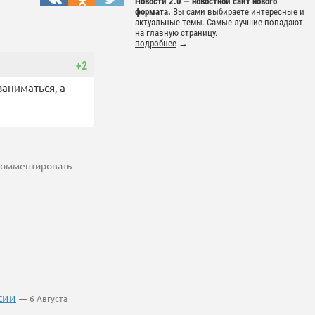
Новости 2.0 — новостной сайт нового
формата.
Вы сами выбираете интересные и
актуальные темы. Самые лучшие попадают
на главную страницу.
подробнее
→
+2
заниматься, а
 комментировать
сии
— 6 Августа