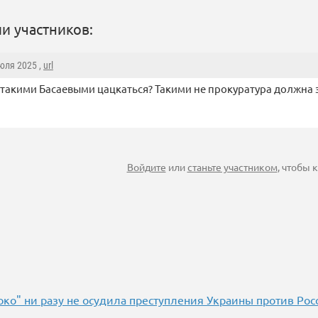
и участников:
Июля 2025 ,
url
 такими Басаевыми цацкаться? Такими не прокуратура должна 
Войдите
или
станьте участником
, чтобы
око" ни разу не осудила преступления Украины против Рос