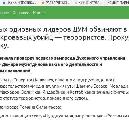
НАУКА И ТЕХНИКА
РАЗВЛЕЧЕНИЯ
КУХНЯ NEWS2
КОММЕНТАРИ
чшее
Хорошее
Новое
мых одиозных лидеров ДУМ обвиняют в
кровавых убийц — террористов. Проку
ку.
начала проверку первого зампреда Духовного управления
 Дамира Мухетдинова из-за его деятельности и
ых заявлений.
лам на Северном Кавказе», изданном под руководством
издательством «Медина», упомянуты Шамиль Басаев, Мовлади
 Масхадов, Зелимхан Яндарбиев и Хаттаб как значимые фигуры
их статуса террористов, признанного судом.
ламоведа Романа Силантьева:
инов защищал секту «Нурджуллар», запрещенную в России как 