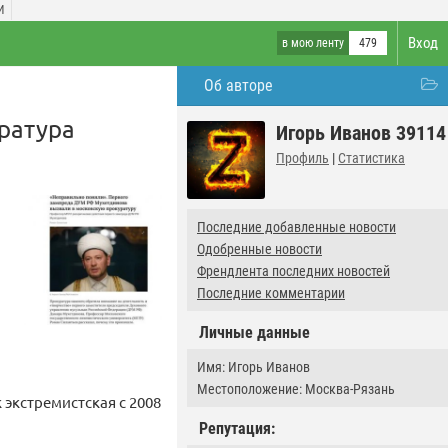
И
Вход
в мою ленту
479
Об авторе
ратура
Игорь Иванов 39114
Профиль
|
Статистика
Последние добавленные новости
Одобренные новости
Френдлента последних новостей
Последние комментарии
Личные данные
Имя: Игорь Иванов
Местоположение: Москва-Рязань
экстремистская с 2008
Репутация: