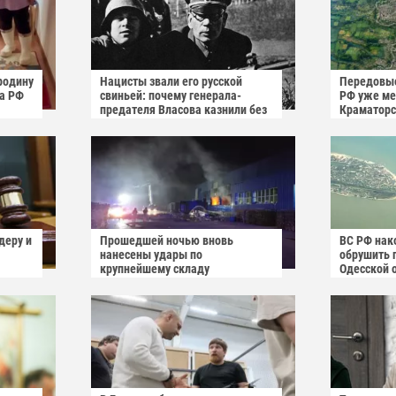
родину
Нацисты звали его русской
Передовые
га РФ
свиньей: почему генерала-
РФ уже мен
предателя Власова казнили без
Краматорс
публичного суда
деру и
Прошедшей ночью вновь
ВС РФ нак
нанесены удары по
обрушить 
крупнейшему складу
Одесской 
украинского маркетплейса
Rozetka