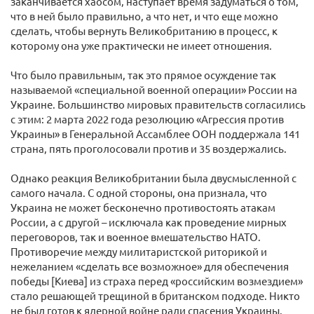
заканчивается хаосом, наступает время задуматься о том,
что в ней было правильно, а что нет, и что еще можно
сделать, чтобы вернуть Великобританию в процесс, к
которому она уже практически не имеет отношения.
Что было правильным, так это прямое осуждение так
называемой «специальной военной операции» России на
Украине. Большинство мировых правительств согласились
с этим: 2 марта 2022 года резолюцию «Агрессия против
Украины» в Генеральной Ассамблее ООН поддержала 141
страна, пять проголосовали против и 35 воздержались.
Однако реакция Великобритании была двусмысленной с
самого начала. С одной стороны, она признала, что
Украина не может бесконечно противостоять атакам
России, а с другой – исключала как проведение мирных
переговоров, так и военное вмешательство НАТО.
Противоречие между милитаристской риторикой и
нежеланием «сделать все возможное» для обеспечения
победы [Киева] из страха перед «российским возмездием»
стало решающей трещиной в британском подходе. Никто
не был готов к ядерной войне ради спасения Украины.