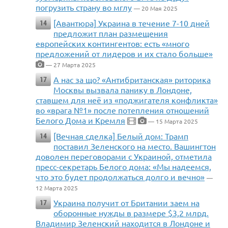
погрузить страну во мглу
— 20 Мая 2025
[Авантюра] Украина в течение 7-10 дней
14
предложит план размещения
европейских контингентов: есть «много
предложений от лидеров и их стало больше»
— 27 Марта 2025
А нас за що? «Антибританская» риторика
17
Москвы вызвала панику в Лондоне,
ставшем для неё из «поджигателя конфликта»
во «врага №1» после потепления отношений
Белого Дома и Кремля
— 15 Марта 2025
[Вечная сделка] Белый дом: Трамп
14
поставил Зеленского на место. Вашингтон
доволен переговорами с Украиной, отметила
пресс-секретарь Белого дома: «Мы надеемся,
что это будет продолжаться долго и вечно»
—
12 Марта 2025
Украина получит от Британии заем на
17
оборонные нужды в размере $3,2 млрд.
Владимир Зеленский находится в Лондоне и