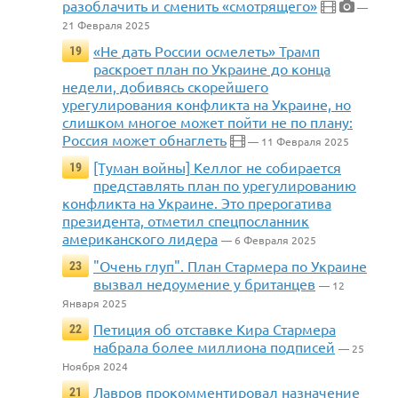
разоблачить и сменить «смотрящего»
—
21 Февраля 2025
«Не дать России осмелеть» Трамп
19
раскроет план по Украине до конца
недели, добивясь скорейшего
урегулирования конфликта на Украине, но
слишком многое может пойти не по плану:
Россия может обнаглеть
— 11 Февраля 2025
[Туман войны] Келлог не собирается
19
представлять план по урегулированию
конфликта на Украине. Это прерогатива
президента, отметил спецпосланник
американского лидера
— 6 Февраля 2025
"Очень глуп". План Стармера по Украине
23
вызвал недоумение у британцев
— 12
Января 2025
Петиция об отставке Кира Стармера
22
набрала более миллиона подписей
— 25
Ноября 2024
Лавров прокомментировал назначение
21