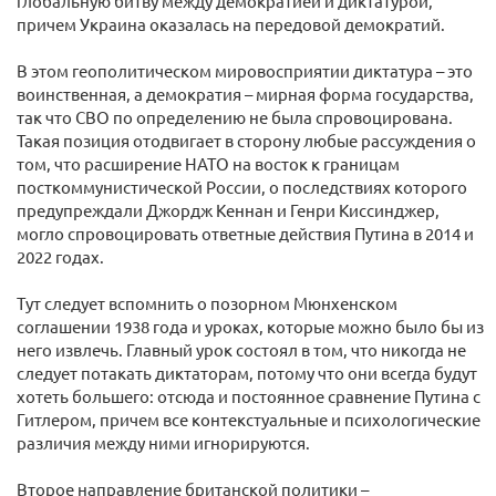
глобальную битву между демократией и диктатурой,
причем Украина оказалась на передовой демократий.
В этом геополитическом мировосприятии диктатура – это
воинственная, а демократия – мирная форма государства,
так что СВО по определению не была спровоцирована.
Такая позиция отодвигает в сторону любые рассуждения о
том, что расширение НАТО на восток к границам
посткоммунистической России, о последствиях которого
предупреждали Джордж Кеннан и Генри Киссинджер,
могло спровоцировать ответные действия Путина в 2014 и
2022 годах.
Тут следует вспомнить о позорном Мюнхенском
соглашении 1938 года и уроках, которые можно было бы из
него извлечь. Главный урок состоял в том, что никогда не
следует потакать диктаторам, потому что они всегда будут
хотеть большего: отсюда и постоянное сравнение Путина с
Гитлером, причем все контекстуальные и психологические
различия между ними игнорируются.
Второе направление британской политики –