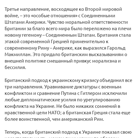
Третье направление, восходящее ко Второй мировой
войне, – это «особые отношения» с Соединенными
Штатами Америки. Чувство моральной ответственности
Британии за благо всего мира было переложено на плечи
новому гегемону – Соединенным Штатам. Британия стала
этакой современной Грецией применительно к
современному Риму – Америке, как выразился Гарольд
Макмиллан. Это придало британским высказываниям о
внешней политике смешанный привкус морализма и
бессилия.
Британский подход к украинскому кризису объединил все
три направления. Уравнивание диктатуры с военным
конфликтом и сравнение Путина с Гитлером исключили
любые дипломатические усилия по урегулированию
конфликта на Украине. Не было никаких сомнений в
нравственной цели НАТО; а британская Греция стала еще
более воинственной, чем американский Рим.
Теперь, когда британский подход к Украине показал свою