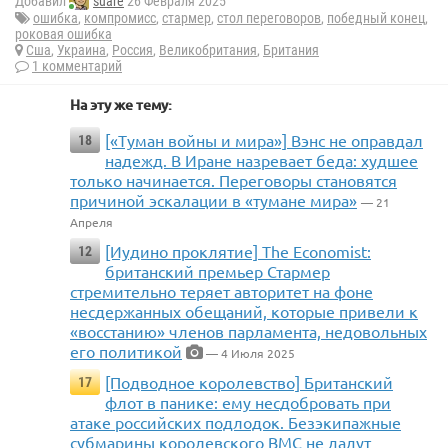
Добавил
suare
26 Февраля 2025
ошибка
,
компромисс
,
стармер
,
стол переговоров
,
победный конец
,
роковая ошибка
Сша
,
Украина
,
Россия
,
Великобритания
,
Британия
1 комментарий
На эту же тему:
[«Туман войны и мира»] Вэнс не оправдал
18
надежд. В Иране назревает беда: худшее
только начинается. Переговоры становятся
причиной эскалации в «тумане мира»
— 21
Апреля
[Иудино проклятие] The Economist:
12
британский премьер Стармер
стремительно теряет авторитет на фоне
несдержанных обещаний, которые привели к
«восстанию» членов парламента, недовольных
его политикой
— 4 Июля 2025
[Подводное королевство] Британский
17
флот в панике: ему несдобровать при
атаке российских подлодок. Безэкипажные
субмарины королевского ВМС не дадут