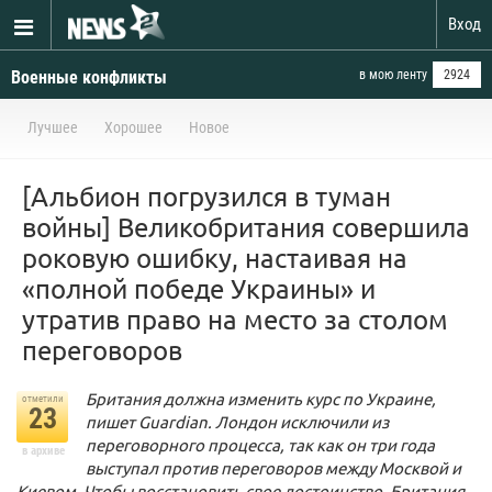
Вход
Военные конфликты
в мою ленту
2924
Лучшее
Хорошее
Новое
[Альбион погрузился в туман
войны] Великобритания совершила
роковую ошибку, настаивая на
«полной победе Украины» и
утратив право на место за столом
переговоров
Британия должна изменить курс по Украине,
отметили
23
пишет Guardian. Лондон исключили из
переговорного процесса, так как он три года
в архиве
выступал против переговоров между Москвой и
Киевом. Чтобы восстановить свое достоинство, Британия