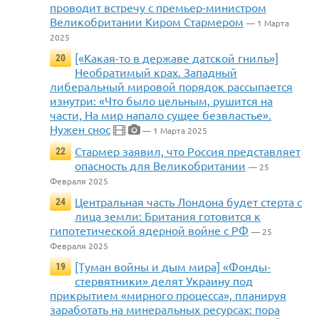
проводит встречу с премьер-министром
Великобритании Киром Стармером
— 1 Марта
2025
[«Какая-то в державе датской гниль»]
20
Необратимый крах. Западный
либеральный мировой порядок рассыпается
изнутри: «Что было цельным, рушится на
части, На мир напало сущее безвластье».
Нужен снос
— 1 Марта 2025
Стармер заявил, что Россия представляет
22
опасность для Великобритании
— 25
Февраля 2025
Центральная часть Лондона будет стерта с
24
лица земли: Британия готовится к
гипотетической ядерной войне с РФ
— 25
Февраля 2025
[Туман войны и дым мира] «Фонды-
19
стервятники» делят Украину под
прикрытием «мирного процесса», планируя
заработать на минеральных ресурсах: пора