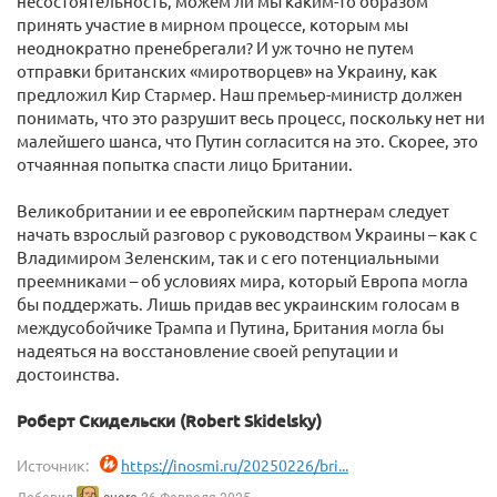
несостоятельность, можем ли мы каким-то образом
принять участие в мирном процессе, которым мы
неоднократно пренебрегали? И уж точно не путем
отправки британских «миротворцев» на Украину, как
предложил Кир Стармер. Наш премьер-министр должен
понимать, что это разрушит весь процесс, поскольку нет ни
малейшего шанса, что Путин согласится на это. Скорее, это
отчаянная попытка спасти лицо Британии.
Великобритании и ее европейским партнерам следует
начать взрослый разговор с руководством Украины – как с
Владимиром Зеленским, так и с его потенциальными
преемниками – об условиях мира, который Европа могла
бы поддержать. Лишь придав вес украинским голосам в
междусобойчике Трампа и Путина, Британия могла бы
надеяться на восстановление своей репутации и
достоинства.
Роберт Скидельски (Robert Skidelsky)
Источник:
https://inosmi.ru/20250226/bri...