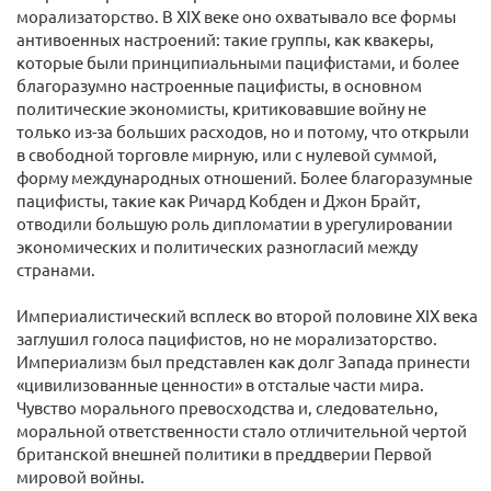
морализаторство. В XIX веке оно охватывало все формы
антивоенных настроений: такие группы, как квакеры,
которые были принципиальными пацифистами, и более
благоразумно настроенные пацифисты, в основном
политические экономисты, критиковавшие войну не
только из-за больших расходов, но и потому, что открыли
в свободной торговле мирную, или с нулевой суммой,
форму международных отношений. Более благоразумные
пацифисты, такие как Ричард Кобден и Джон Брайт,
отводили большую роль дипломатии в урегулировании
экономических и политических разногласий между
странами.
Империалистический всплеск во второй половине XIX века
заглушил голоса пацифистов, но не морализаторство.
Империализм был представлен как долг Запада принести
«цивилизованные ценности» в отсталые части мира.
Чувство морального превосходства и, следовательно,
моральной ответственности стало отличительной чертой
британской внешней политики в преддверии Первой
мировой войны.