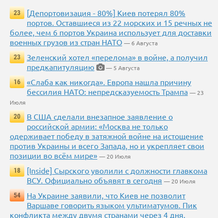
[Депортовизация - 80%] Киев потерял 80%
23
портов. Оставшиеся из 22 морских и 15 речных не
более, чем 6 портов Украина использует для доставки
военных грузов из стран НАТО
— 6 Августа
Зеленский хотел «перелома» в войне, а получил
23
предкапитуляцию
— 5 Августа
«Слаба как никогда». Европа нашла причину
16
бессилия НАТО: непредсказуемость Трампа
— 23
Июля
В США сделали внезапное заявление о
20
российской армии: «Москва не только
одерживает победу в затяжной войне на истощение
против Украины и всего Запада, но и укрепляет свои
позиции во всём мире»
— 20 Июля
[Inside] Сырского уволили с должности главкома
18
ВСУ. Официально объявят в сегодня
— 20 Июля
На Украине заявили, что Киев не позволит
54
Варшаве говорить языком ультиматумов. Пик
конфликта между двумя странами через 4 дня.