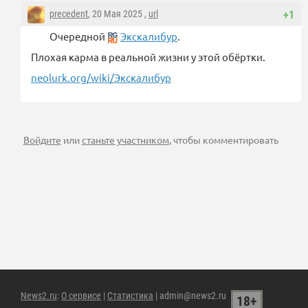
precedent
, 20 Мая 2025 ,
url
+1
Очередной
Экскалибур
.
Плохая карма в реальной жизни у этой обёртки.
neolurk.org/wiki/Экскалибур
Войдите
или
станьте участником
, чтобы комментировать
News2.ru
:
О сервисе
|
Статистика
| admin@news2.ru
18+