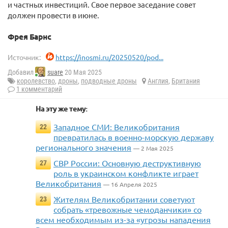
и частных инвестиций. Свое первое заседание совет
должен провести в июне.
Фрея Барнс
Источник:
https://inosmi.ru/20250520/pod...
Добавил
suare
20 Мая 2025
королевство
,
дроны
,
подводные дроны
Англия
,
Британия
1 комментарий
На эту же тему:
Западное СМИ: Великобритания
22
превратилась в военно-морскую державу
регионального значения
— 2 Мая 2025
СВР России: Основную деструктивную
27
роль в украинском конфликте играет
Великобритания
— 16 Апреля 2025
Жителям Великобритании советуют
23
собрать «тревожные чемоданчики» со
всем необходимым из-за «угрозы нападения