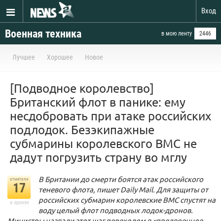
Вход
Военная техника
в мою ленту
2446
Лучшее
Хорошее
Новое
[Подводное королевство]
Британский флот в панике: ему
несдобровать при атаке российских
подлодок. Безэкипажные
субмарины королевского ВМС не
дадут погрузить страну во мглу
В Британии до смерти боятся атак российского
отметили
17
теневого флота, пишет Daily Mail. Для защиты от
российских субмарин королевские ВМС спустят на
в архиве
воду целый флот подводных лодок-дронов.
Министры назвали этот шаг переходом в «предвоенное