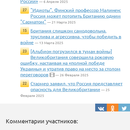
России»
— 6 Апреля 2025
"Идиоты". Финский профессор Малинен:
27
Россия может потопить Британию одним
"Сарматом"
— 21 Марта 2025
Британия слишком самодовольна,
15
труслива и агрессивна, чтобы победить в
войне
— 13 Марта 2025
[Альбион погрузился в туман войны]
23
Великобритания совершила роковую
ошибку, настаивая на «полной победе
Украины» и утратив право на место за столом
переговоров
— 26 Февраля 2025
Стармер заявил, что Россия представляет
22
опасность для Великобритании
— 25
Февраля 2025
Комментарии участников: