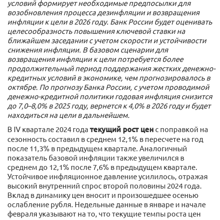
условий формирует необходимые предпосылки для
возобновления процесса дезинфляции и возвращения
инфляции к цели в 2026 году. Банк России будет оценивать
целесообразность повышения ключевой ставки на
ближайшем заседании с учетом скорости и устойчивости
снижения инфляции. В базовом сценарии для
возвращения инфляции к цели потребуется более
продолжительный период поддержания жестких денежно-
кредитных условий в экономике, чем прогнозировалось в
октябре. По прогнозу Банка России, с учетом проводимой
денежно-кредитной политики годовая инфляция снизится
до 7,0–8,0% в 2025 году, вернется к 4,0% в 2026 году и будет
находиться на цели в дальнейшем.
В IV квартале 2024 года
текущий рост цен
с поправкой на
сезонность составил в среднем 12,1% в пересчете на год
после 11,3% в предыдущем квартале. Аналогичный
показатель базовой инфляции также увеличился в
среднем до 12,1% после 7,6% в предыдущем квартале.
Устойчивое инфляционное давление усилилось, отражая
высокий внутренний спрос второй половины 2024 года.
Вклад в динамику цен вносит и произошедшее осенью
ослабление рубля. Недельные данные в январе и начале
февраля указывают на то, что текущие темпы роста цен