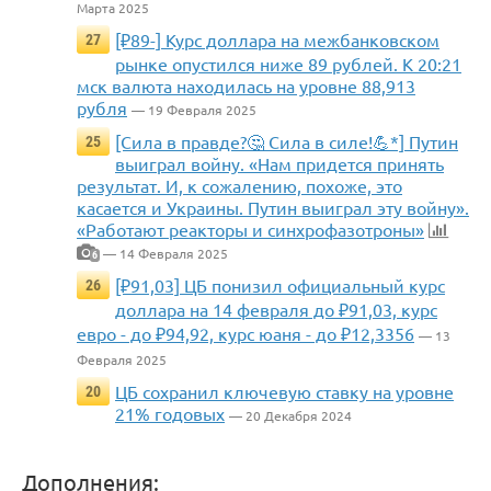
Марта 2025
[₽89-] Курс доллара на межбанковском
27
рынке опустился ниже 89 рублей. К 20:21
мск валюта находилась на уровне 88,913
рубля
— 19 Февраля 2025
[Сила в правде?🤔 Сила в силе!💪*] Путин
25
выиграл войну. «Нам придется принять
результат. И, к сожалению, похоже, это
касается и Украины. Путин выиграл эту войну».
«Работают реакторы и синхрофазотроны»
— 14 Февраля 2025
6
[₽91,03] ЦБ понизил официальный курс
26
доллара на 14 февраля до ₽91,03, курс
евро - до ₽94,92, курс юаня - до ₽12,3356
— 13
Февраля 2025
ЦБ сохранил ключевую ставку на уровне
20
21% годовых
— 20 Декабря 2024
Дополнения: