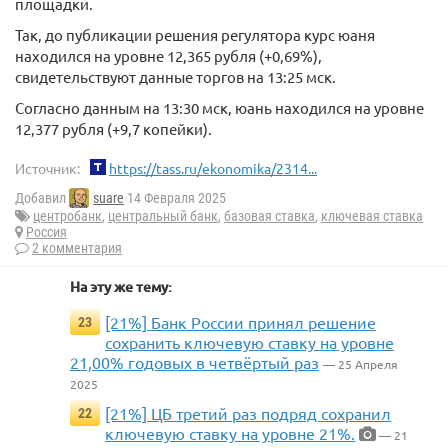
площадки.
Так, до публикации решения регулятора курс юаня
находился на уровне 12,365 рубля (+0,69%),
свидетельствуют данные торгов на 13:25 мск.
Согласно данным на 13:30 мск, юань находился на уровне
12,377 рубля (+9,7 копейки).
Источник:
https://tass.ru/ekonomika/2314...
Добавил
suare
14 Февраля 2025
центробанк
,
центральный банк
,
базовая ставка
,
ключевая ставка
Россия
2 комментария
На эту же тему:
[21%] Банк России принял решение
23
сохранить ключевую ставку на уровне
21,00% годовых в четвёртый раз
— 25 Апреля
2025
[21%] ЦБ третий раз подряд сохранил
22
ключевую ставку на уровне 21%.
— 21