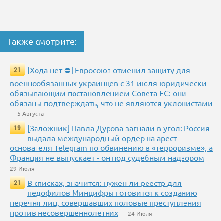
Также смотрите:
[Хода нет ⛔] Евросоюз отменил защиту для
21
военнообязанных украинцев с 31 июля юридически
обязывающим постановлением Совета ЕС: они
обязаны подтверждать, что не являются уклонистами
— 5 Августа
[Заложник] Павла Дурова загнали в угол: Россия
19
выдала международный ордер на арест
основателя Telegram по обвинению в «терроризме», а
Франция не выпускает - он под судебным надзором
—
29 Июля
В списках, значится: нужен ли реестр для
21
педофилов Минцифры готовится к созданию
перечня лиц, совершавших половые преступления
против несовершеннолетних
— 24 Июля