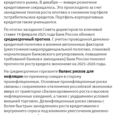
кредитного рынка
.
В декабре — январе розничное
кредитование сокращалось. Это происходило за счет
замедления темпов роста ипотеки и снижения портфеля
потребительских кредитов. Портфель корпоративных
кредитов также уменьшился.
По итогам заседания Совета директоров по ключевой
ставке 14 февраля 2025 года Банк России обновил
среднесрочный прогноз
. С учетом проводимой денежно-
кредитной политики и влияния автономных факторов
(ужесточения макропруденциальной политики, плановой
нормализации банковского регулирования, повышения
требований банков к заемщикам) Банк России понизил
прогноз по росту кредита экономике на 2025–2026 годы.
На среднесрочном горизонте
баланс рисков для
инфляции
по-прежнему смещен в сторону
проинфляционных. Основные проинфляционные риски
связаны с сохранением отклонения российской экономики
вверх от траектории сбалансированного роста и высоких
инфляционных ожиданий, а также с ухудшением условий
внешней торговли. Дезинфляционные риски связаны с
более быстрым замедлением роста кредитования и
внутреннего спроса под влиянием ужесточения денежно-