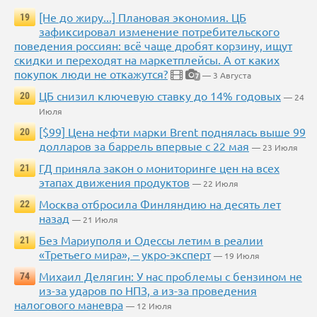
[Не до жиру...] Плановая экономия. ЦБ
19
зафиксировал изменение потребительского
поведения россиян: всё чаще дробят корзину, ищут
скидки и переходят на маркетплейсы. А от каких
покупок люди не откажутся?
— 3 Августа
7
ЦБ снизил ключевую ставку до 14% годовых
20
— 24
Июля
[$99] Цена нефти марки Brent поднялась выше 99
20
долларов за баррель впервые с 22 мая
— 23 Июля
ГД приняла закон о мониторинге цен на всех
21
этапах движения продуктов
— 22 Июля
Москва отбросила Финляндию на десять лет
22
назад
— 21 Июля
Без Мариуполя и Одессы летим в реалии
21
«Третьего мира», – укро-эксперт
— 19 Июля
Михаил Делягин: У нас проблемы с бензином не
74
из-за ударов по НПЗ, а из-за проведения
налогового маневра
— 12 Июля