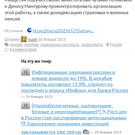
и Денису Мантурову проконтролировать организацию
этой работы, а также доиндексацию страховых и военных
пенсий.
Источник:
https://ria.ru/20250127/sotsvy...
Добавил
suare
28 Января 2025
пенсии
,
пособия
,
социальные выплаты
,
соцвыплаты
Россия
4 комментария
На эту же тему:
Инфляционные ожидания россиян в
12
январе выросли до 14%. В декабре
показатель составлял 13,9%, следует из
последнего опроса «Инфом» для Банка России
— 29 Января 2025
[Малообеспеченные, малоимущие,
12
бедные и неимущие(нищие)*] 🫰Рост цен
в России стал расслаивающе-антисоциальным
👎 Торможение динамики инвестиций
закладывается уже сейчас
— 28 Января 2025
2