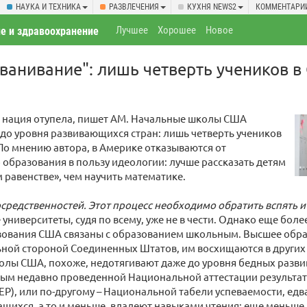
НАУКА И ТЕХНИКА
РАЗВЛЕЧЕНИЯ
КУХНЯ NEWS2
КОММЕНТАРИ
Лучшее
Хорошее
Новое
е и здравоохранение
ванивание": лишь четверть учеников 
 нация отупела, пишет AM. Начальные школы США
до уровня развивающихся стран: лишь четверть учеников
 По мнению автора, в Америке отказываются от
 образования в пользу идеологии: лучше рассказать детям
 равенстве», чем научить математике.
редственностей. Этот процесс необходимо обратить вспять и
университеты, судя по всему, уже не в чести. Однако еще бол
зования США связаны с образованием школьным. Высшее обр
ьной стороной Соединенных Штатов, им восхищаются в других 
олы США, похоже, недотягивают даже до уровня бедных разви
ным недавно проведенной Национальной аттестации результа
EP), или по-другому – Национальной табели успеваемости, едва
ащихся, а то и меньше, владеют навыками чтения; еще меньше