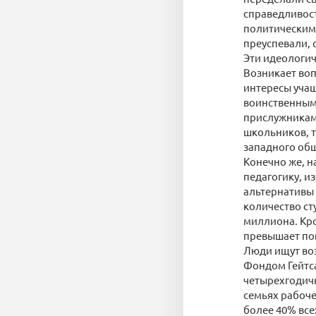
справедливост
политическим 
преуспевали, 
Эти идеологич
Возникает воп
интересы уча
воинственным
прислужникам
школьников, т
западного общ
Конечно же, н
педагогику, и
альтернативы 
количество ст
миллиона. Кро
превышает по
Люди ищут воз
Фондом Гейтса
четырехгодич
семьях рабоче
более 40% все