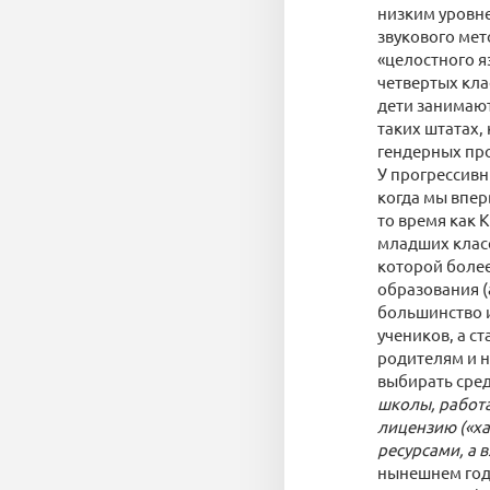
низким уровне
звукового мет
«целостного я
четвертых кла
дети занимают
таких штатах,
гендерных про
У прогрессивн
когда мы впер
то время как 
младших класс
которой более
образования (
большинство 
учеников, а с
родителям и н
выбирать сред
школы, работа
лицензию («ха
ресурсами, а 
нынешнем год