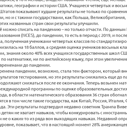
атики, географии и истории США. Учащиеся четвертых и вось
Штатов показывают худшие результаты не только по сравнени
и, но и с такими государствами, как Польша, Великобритания,
 этих названных стран свои результаты улучшили.
сё можно списать на пандемию – но только отчасти. По данны
азования (NCES), до пандемии, то есть в период с 2019, и после 
а, полученная учениками четвертых классов по стандартизир
низилась на 18 баллов, а средняя оценка учеников восьмых кла
ом, знания около 40% всех учащихся государственных школ СШ
 по математике, ни по английскому языку, при этом увеличени
 временами до пандемии.
ремена пандемии, возможно, стала тем фактором, который вне
ультатов тестирования, но эти результаты снижались еще до п
продолжают снижаться после ее окончания. Теперь возьмем мат
Международной программы по оценке образовательных дости
года, в области математического образования 36 стран обогн
ятся в том числе такие государства, как Китай, Россия, Италия
да. Эти результаты подтвердил недавно советник Трампа Виве
детям не хватает навыков, чтобы конкурировать с иностранн
 не о каких-то из ряда вон выходящих навыках. Недавний опр
уровне, показывает, что в настоящий момент 28% американц