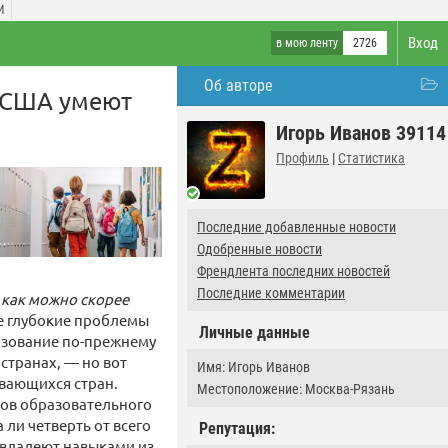
И
Вход
в мою ленту
2726
Об авторе
в США умеют
Игорь Иванов 39114
Профиль
|
Статистика
Последние добавленные новости
Одобренные новости
Френдлента последних новостей
Последние комментарии
 как можно скорее
ее глубокие проблемы
Личные данные
азование по-прежнему
странах, — но вот
Имя: Игорь Иванов
вающихся стран.
Местоположение: Москва-Рязань
тов образовательного
 ли четверть от всего
Репутация:
 владеют навыками из