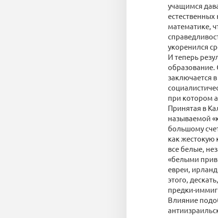
учащимся дава
естественных 
математике, ч
справедливост
укоренился ср
И теперь резу
образование. 
заключается в
социалистичес
при котором а
Принятая в К
называемой «к
большому сче
как жестокую
все белые, не
«белыми приви
евреи, ирланд
этого, дескат
предки-иммигр
Влияние подо
антиизраильск