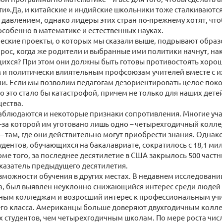
и».Да, и китайские и индийские школьники тоже сталкиваютс
давлением, однако лидеры этих стран по-прежнему хотят, что
особенно в математике и естественных науках.
еские проекты, о которых мы сказали выше, подрывают образ
рос, когда же родители и выбранные ими политики начнут, нак
щихся? При этом они должны быть готовы противостоять хор
 и политически влиятельным профсоюзам учителей вместе с 
и. Если мы позволим педагогам дезориентировать целое пок
о это стало бы катастрофой, причем не только для наших детей,
ества.
аблюдаются и некоторые признаки сопротивления. Многие уча
з-за которой им уготовано лишь одно – четырехгодичный колле
– там, где они действительно могут приобрести знания. Однако,
удентов, обучающихся на бакалавриате, сократилось с 18,1 мил
ме того, за последнее десятилетие в США закрылось 500 частны
казатель предыдущего десятилетия.
можности обучения в других местах. В недавнем исследован
, был выявлен неуклонно снижающийся интерес среди людей 
ным колледжам и возросший интерес к профессиональным уч
го класса. Американцы больше доверяют двухгодичным колле
х студентов, чем четырехгодичным школам. По мере роста чис