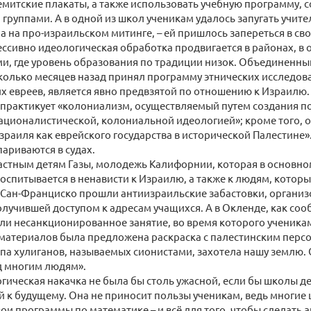
емитские плакаты, а также использовать учебную программу, 
группами. А в одной из школ ученикам удалось запугать учите
а на про-израильском митинге, – ей пришлось запереться в св
ссивно идеологическая обработка продвигается в районах, в
и, где уровень образования по традиции низок. Объединенны
колько месяцев назад принял программу этнических исследова
 евреев, является явно предвзятой по отношению к Израилю. 
а практикует «колониализм, осуществляемый путем создания п
ационалистической, колониальной идеологией»; кроме того, о
раиля как еврейского государства в исторической Палестине». 
ариваются в судах.
стным детям Газы, молодежь Калифорнии, которая в основном
оспитывается в ненависти к Израилю, а также к людям, которые
 Сан-Франциско прошли антиизраильские забастовки, органи
лучившей доступом к адресам учащихся. А в Окленде, как соо
ли несанкционированное занятие, во время которого ученик
 материалов была предложена раскраска с палестинским перс
ппа хулиганов, называемых сионистами, захотела нашу землю. 
д многим людям».
огическая накачка не была бы столь ужасной, если бы школы д
й к будущему. Она не приносит пользы ученикам, ведь многие
ои программы по математике – и всё для того, чтобы сделать 