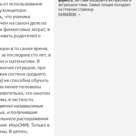
формата.
Вы сами выбираете интересные и
сь от использования
актуальные темы. Самые лучшие попадают
зу концепции
на главную страницу.
подробнее
→
ь, что ученики
 чем на самом деле их
 финансовых затрат; в
ровать родителей о
ции в то самое время,
а последние сто лет, в
ии и математике. В
значая ситуацию, при
кая система среднего
) не способна обучить
ли менее половины
дивительно, что многим
ы, в частности,
твенно-независимые
ых, и получившие
тельного распоряжения
Прим. ИноСМИ
). Только в
мы. В целом,