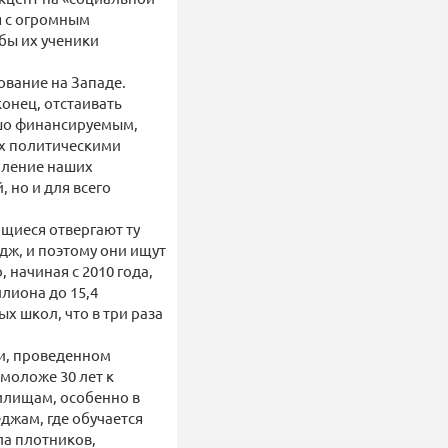
я с огромным
бы их ученики
ование на Западе.
онец, отстаивать
ошо финансируемым,
их политическими
оление наших
 но и для всего
щиеся отвергают ту
дж, и поэтому они ищут
 начиная с 2010 года,
лиона до 15,4
х школ, что в три раза
ии, проведенном
моложе 30 лет к
илищам, особенно в
джам, где обучается
ла плотников,