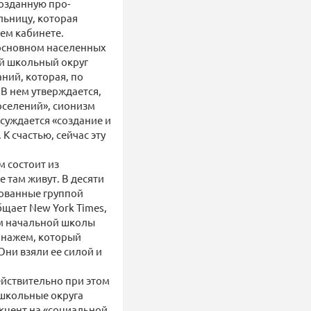
созданную про-
льницу, которая
оем кабинете.
 основном населенных
й школьный округ
ний, которая, по
В нем утверждается,
оселений», сионизм
суждается «создание и
К счастью, сейчас эту
 состоит из
 там живут. В десяти
зованные группой
бщает New York Times,
ам начальной школы
онажем, который
Они взяли ее силой и
ействительно при этом
 школьные округа
акцент на «социальной