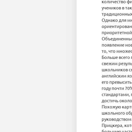
количество фи
учеников в та
традиционных
Однако для мн
ориентированы
приоритетной 
Объединенный
появление нов
то, что множе
Больше всего
свежим резуль
школьников см
английским яз
его превысить
году почти 70
стандартами, 
достичь около
Похожую карти
школьного обр
руководством 
Прицкера, кот
большую част