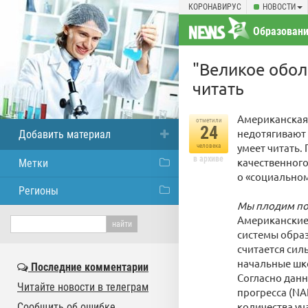
КОРОНАВИРУС
НОВОСТИ
Образовани
"Великое обол
читать
Американская
отметили
24
недотягивают 
Добавить материал
умеет читать.
человека
в архиве
качественного
Метки
о «социальном
Регионы
Мы плодим пос
Американские 
системы обра
считается сил
начальные шк
Последние комментарии
Согласно дан
Читайте новости в телеграм
прогресса (NA
количества уч
Сообщить об ошибке