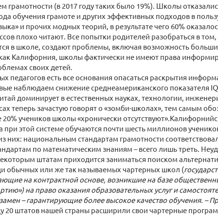
м грамотности (в 2017 году таких было 19%). Школы отказали
ода обучения грамоте и других эффективных подходов в поль
зыка» и прочих модных теорий, в результате чего 60% оказалос
ссов плохо читают. Все попытки родителей разобраться в том,
ся в школе, создают проблемы, включая возможность больших
 как Калифорния, школы фактически не имеют права информи
блемах своих детей.
ых педагогов есть все основания опасаться раскрытия информа
вые наблюдаем снижение среднеамериканского показателя IQ з
Китай доминирует в естественных науках, технологии, инженер
ах теперь зачастую говорят о «зомби-школах», тем самым обо
 20% учеников школы «хронически отсутствуют».Калифорнийс
а при этой системе обучаются почти шесть миллионов учеников
из них: национальным стандартам грамотности соответствова
тандартам по математическим знаниям – всего лишь треть. Неу
екоторым штатам приходится заниматься поиском альтернатив
и обычных или же так называемых чартерных школ (
государс
ющие на контрактной основе, возникшие на базе общественн
ртию») на право оказания образовательных услуг и самостоя
взамен – гарантирующие более высокое качество обучения. – 
у 20 штатов нашей страны расширили свои чартерные програм