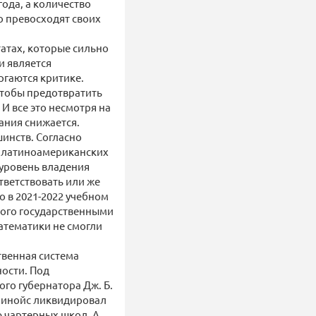
ода, а количество
о превосходят своих
атах, которые сильно
и является
ргаются критике.
тобы предотвратить
И все это несмотря на
ания снижается.
инств. Согласно
% латиноамериканских
 уровень владения
тветствовать или же
о в 2021-2022 учебном
ного государственными
математики не смогли
твенная система
ости. Под
го губернатора Дж. Б.
ллинойс ликвидировал
 чартерных школ. А