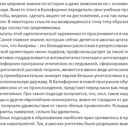
ли широкие знания по истории и даже знакомили их с основа
наук. Вместо этого в Калифорнии переделали свои учебные п
тобы, видимо, сделать акцент не на достижениях, а на так на
и». В некотором смысле мы возвращаемся к тому типу образо
еди схоластов средневековья.
льтаты этой идеологической заряженности просачиваются в н
Самое главное знание, которым сейчас делятся в школах штат
 том, что Америка – это безнадежно расистская и репрессивная
кой ориентации своих лидеров, профсоюзы ратуют за такой п
ктивно поддерживается антикапиталистическая и антизападн
алифорнии программа этнических исследований, сформирован
ритической расовой теории», является в явном виде антисиони
ту пренебрежительно именует евреев белыми угнетателями и 
 колониальную державу. В Калифорнии в новой программе об
зависимо от их происхождения, предстают перед нами как люд
легиями». При таком подходе получается, что, мол, такие на
цы и другие европейские иммигранты, вовсе не страдали от д
ь, получали удовольствие от своих «белых привилегий». Услыша
анты, наверное, сильно бы удивились.
бных подходов к образованию наиболее ярко проявилось в пр
их мероприятий. Так, в школах учителям было разрешено выв