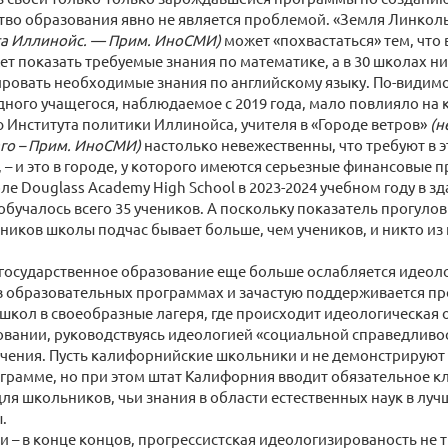
тво образования явно не является проблемой. «Земля Линкол
та Иллинойс. — Прим. ИноСМИ)
может «похвастаться» тем, что 
ет показать требуемые знания по математике, а в 30 школах н
ровать необходимые знания по английскому языку. По-видимо
дного учащегося, наблюдаемое с 2019 года, мало повлияло на 
Института политики Иллинойса, учителя в «Городе ветров»
(н
го – Прим. ИноСМИ)
настолько невежественны, что требуют в 
, – и это в городе, у которого имеются серьезные финансовые 
ле Douglass Academy High School в 2023-2024 учебном году в з
 обучалось всего 35 учеников. А поскольку показатель прогулов
дников школы подчас бывает больше, чем учеников, и никто из 
 государственное образование еще больше ослабляется идеол
в образовательных программах и зачастую поддерживается п
кол в своеобразные лагеря, где происходит идеологическая 
вании, руководствуясь идеологией «социальной справедливос
чения. Пусть калифорнийские школьники и не демонстрируют 
грамме, но при этом штат Калифорния вводит обязательное к
ля школьников, чьи знания в области естественных наук в луч
.
ли – в конце концов, прогрессистская идеологизированость не т