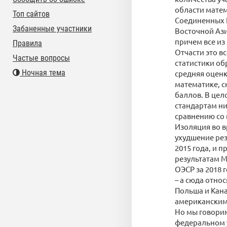
области матем
Топ сайтов
Соединенных 
Забаненные участники
Восточной Ази
причем все из
Правила
Отчасти это в
Частые вопросы
статистики обр
Ночная тема
средняя оценк
математике, с
баллов. В цел
стандартам ни
сравнению со
Изоляция во в
ухудшение рез
2015 года, и 
результатам 
ОЭСР за 2018 
– а сюда относ
Польша и Кана
американским 
Но мы говорим
федеральном 