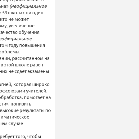
ьна»
(неофициальное
в 53 школах ни один
икто не может
му, увеличение
качество обучения.
еофициальное
этом году повышения
проблемы.
дании, рассчитанном на
 в этой школе равен
них не сдает экзамены
огией, которая широко
рофсоюзами учителей.
обработка, помогает на
ти», понизить
высокие результаты по
лиматическое
шем случае
ребует того, чтобы