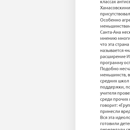
классах антис
Хамасовскими 
присутствовал
Особенно агре
меньшинствам
Санта-Ана нес
мнению многих
что эта стран
называется «н
расширение Из
программу осп
Подобно несча
меньшинств, в
средних школ
поддержки, по
учителя прове
среди прочих
говорит: «Гру
принесли вре
Вся эта идеол
готовили дете
переделали св