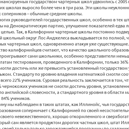
нансируемых государством чартерных школ удвоились с 2005 г
ких школах выросло более чем в три раза. Эти школы неуклонн
 соперников – обычные средние школы.
огих руководителей государственных школ, особенно в тех шт
 на Демократическую партию, улучшение показателей едва л
целью. Так, в Калифорнии чартерные школы постоянно подве
 школьный округ Лос-Анджелеса выкладывается по полной, ч
ых чартерных школ, одновременно атакуя уже существующие. 
ство калифорнийцев считают, что качество школьного образов
 проигрывают сами школьники, особенно представители меньш
татам тестирования, проведенного в Калифорнии, только 36
огли достичь или же превысить установленный государством
ыком. Стандарту по уровню владения математикой смогли соо
 всего 22% учеников. Суровая реальность заключается в том, чт
% чернокожих учеников не смогли достичь уровня, установлен
по английской словесности, а стандартного уровня в области 
 84% учеников.
ну мы наблюдаем в таких штатах, как Иллинойс, чья государс
азования соперничает с Калифорнией по своей несостоятельн
своего невежественного, хорошо откормленного и сверхбогато
орый сам является продуктом дорогих частных школ, штат И
ь своей только-только зарождавшейся программы по созданию