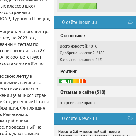
мых классов школ
ю со странами
 ЮАР, Турция и Швеция,
О сайте inosmi.ru
м Национального центра
Статистика:
нее, по 2023 год,
ованным тестам по
Всего новостей: 4816
ссов снизились на 27
Одобрено новостей: 2183
А не соответствуют
Качество новостей: 45%
е составило на 8% по
Рейтинг
с свою лепту в
андемии, начиная с
ематику: согласно
Отзывы о сайте (318)
жений учащихся стран
али Соединенные Штаты
откровенное враньё
, Франция, Финляндия,
к Рамасвами:
О сайте News2.ru
ыми рабочими.
ос, проведенный на
Новости 2.0 — новостной сайт нового
ев обладают самым