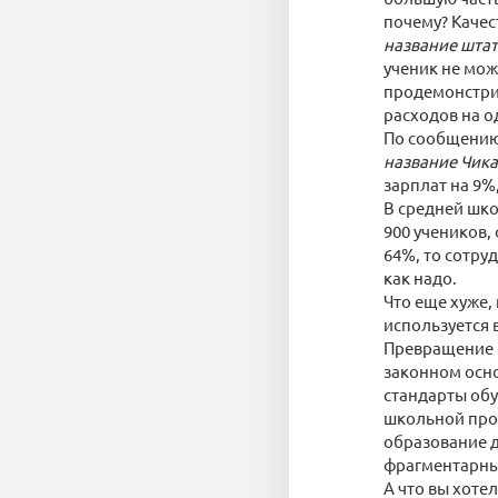
почему? Качес
название шта
ученик не мож
продемонстри
расходов на о
По сообщению 
название Чика
зарплат на 9%
В средней шко
900 учеников,
64%, то сотру
как надо.
Что еще хуже,
используется 
Превращение ш
законном осно
стандарты обу
школьной про
образование д
фрагментарны
А что вы хоте