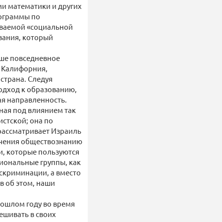
ми математики и других
рограммы по
зываемой «социальной
вания, который
аше повседневное
а Калифорния,
 страна. Следуя
одход к образованию,
ая направленность.
ная под влиянием так
стской; она по
рассматривает Израиль
учения обществознанию
и, которые пользуются
циональные группы, как
искриминации, а вместо
в об этом, наши
ошлом году во время
ешивать в своих