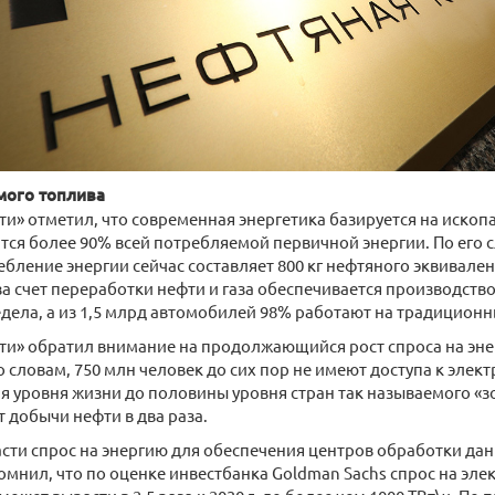
мого топлива
ти» отметил, что современная энергетика базируется на ископ
ся более 90% всей потребляемой первичной энергии. По его 
ление энергии сейчас составляет 800 кг нефтяного эквивалента
 за счет переработки нефти и газа обеспечивается производств
дела, а из 1,5 млрд автомобилей 98% работают на традиционн
фти» обратил внимание на продолжающийся рост спроса на эн
о словам, 750 млн человек до сих пор не имеют доступа к элек
я уровня жизни до половины уровня стран так называемого «
т добычи нефти в два раза.
асти спрос на энергию для обеспечения центров обработки да
омнил, что по оценке инвестбанка Goldman Sachs спрос на эле