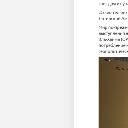
счет других у
«Сознательно 
Латинской Аме
Мир по-прежне
выступления н
Эль-Хайма (ОА
потребление н
геополитическ