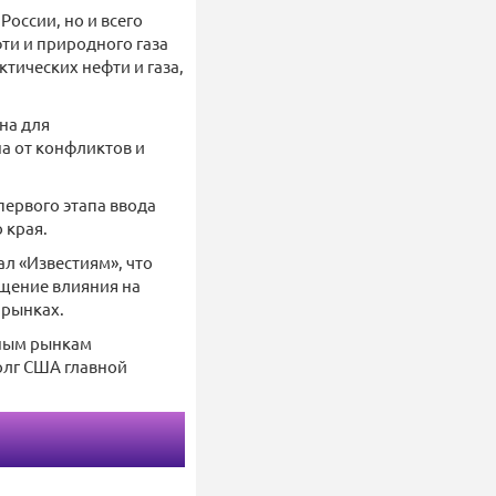
России, но и всего
ти и природного газа
тических нефти и газа,
на для
а от конфликтов и
первого этапа ввода
 края.
ал «Известиям», что
щение влияния на
 рынках.
ьным рынкам
олг США главной