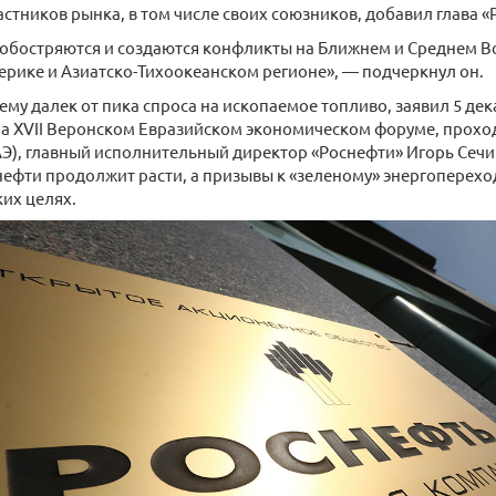
частников рынка, в том числе своих союзников, добавил глава «
обостряются и создаются конфликты на Ближнем и Среднем Во
рике и Азиатско-Тихоокеанском регионе», — подчеркнул он.
му далек от пика спроса на ископаемое топливо, заявил 5 дек
а XVII Веронском Евразийском экономическом форуме, проход
Э), главный исполнительный директор «Роснефти» Игорь Сечин
ефти продолжит расти, а призывы к «зеленому» энергоперехо
их целях.