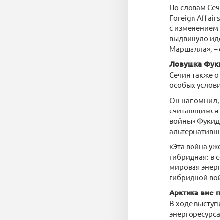
По словам Сеч
Foreign Affai
с изменением
выдвинуло иде
Маршалла», – 
Ловушка Фук
Сечин также о
особых услови
Он напомнил, 
считающимся о
войны» Фукиди
альтернативны
«Эта война уже
гибридная: в 
мировая энерг
гибридной вой
Арктика вне 
В ходе выступ
энергоресурс