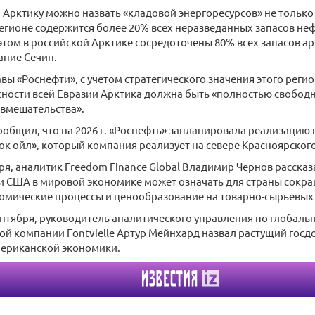
, Арктику можно назвать «кладовой энергоресурсов» не только 
регионе содержится более 20% всех неразведанных запасов неф
этом в российской Арктике сосредоточены 80% всех запасов арк
ание Сечин.
вы «Роснефти», с учетом стратегического значения этого регио
ности всей Евразии Арктика должна быть «полностью свободн
 вмешательства».
ообщил, что на 2026 г. «Роснефть» запланировала реализацию 
ок ойл», который компания реализует на севере Красноярского
бря, аналитик Freedom Finance Global Владимир Чернов рассказ
и США в мировой экономике может означать для страны сокра
омические процессы и ценообразование на товарно-сырьевых
сентября, руководитель аналитического управления по глобал
й компании Fontvielle Артур Мейнхард назвал растущий госд
ериканской экономики.