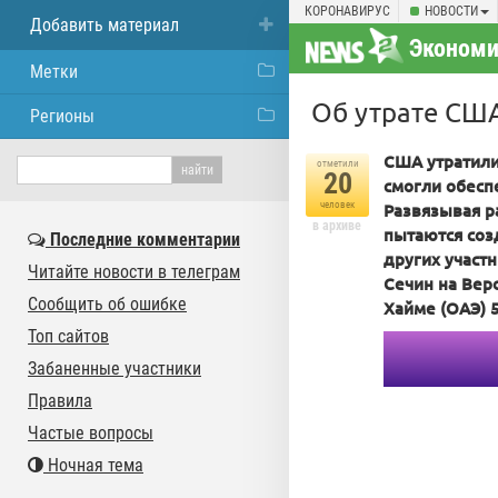
КОРОНАВИРУС
НОВОСТИ
Добавить материал
Экономи
Метки
Об утрате США
Регионы
США утратили
отметили
20
смогли обесп
человек
Развязывая 
в архиве
пытаются соз
Последние комментарии
других участ
Читайте новости в телеграм
Сечин на Вер
Сообщить об ошибке
Хайме (ОАЭ) 5
Топ сайтов
Забаненные участники
Правила
Частые вопросы
Ночная тема