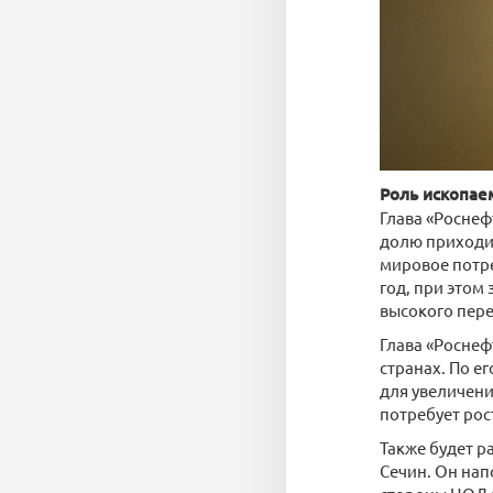
Роль ископае
Глава «Роснеф
долю приходит
мировое потреб
год, при этом
высокого пере
Глава «Росне
странах. По ег
для увеличени
потребует рос
Также будет р
Сечин. Он нап