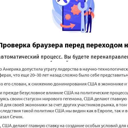
о Америка допустила утрату лидерства в научно-технологиче
ерах, что еще 20–30 лет назад сложно было себе представить»
по его словам, к снижению доминирования США в экономике и 
и прежде безусловное влияние США на политические процессы 
зуясь своим статусом мирового гегемона, США делают главную 
й для своей экономики за счет других участников рынка, в том
следствия такой политики США мы видим как в Европе, так и 
казал Сечин.
, США делают главную ставку на создание особых условий для 