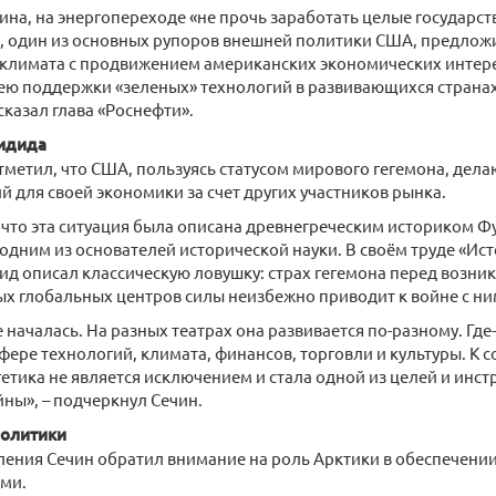
ина, на энергопереходе «не прочь заработать целые государст
rs, один из основных рупоров внешней политики США, предло
 климата с продвижением американских экономических интер
ю поддержки «зеленых» технологий в развивающихся странах
сказал глава «Роснефти».
идида
тметил, что США, пользуясь статусом мирового гегемона, дела
й для своей экономики за счет других участников рынка.
что эта ситуация была описана древнегреческим историком 
дним из основателей исторической науки. В своём труде «Ис
д описал классическую ловушку: страх гегемона перед возн
х глобальных центров силы неизбежно приводит к войне с ни
 началась. На разных театрах она развивается по-разному. Где-т
сфере технологий, климата, финансов, торговли и культуры. К 
етика не является исключением и стала одной из целей и инс
ны», – подчеркнул Сечин.
политики
ления Сечин обратил внимание на роль Арктики в обеспечени
ами.