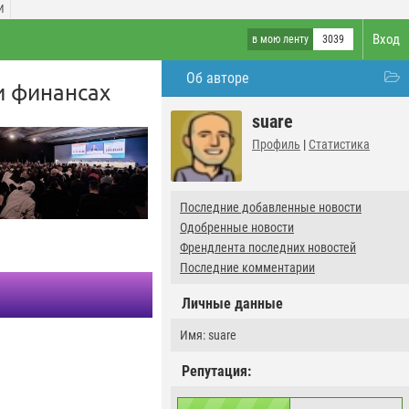
И
Вход
в мою ленту
3039
Об авторе
и финансах
suare
Профиль
|
Статистика
Последние добавленные новости
Одобренные новости
Френдлента последних новостей
Последние комментарии
Личные данные
Имя: suare
Репутация: