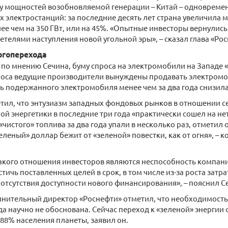
у мощностей возобновляемой генерации – Китай – одновреме
х электростанций: за последние десять лет страна увеличила
ее чем на 350 ГВт, или на 45%. «Опытные инвесторы вернулись
етелями наступления новой угольной эры», – сказал глава «Ро
ргоперехода
, по мнению Сечина, буму спроса на электромобили на Западе «
роса ведущие производители вынуждены продавать электромоби
 подержанного электромобиля менее чем за два года снизила
тил, что энтузиазм западных фондовых рынков в отношении с
й энергетики в последние три года «практически сошел на не
чистого» топлива за два года упали в несколько раз, отметил о
еленый» доллар бежит от «зеленой» повестки, как от огня», – 
акого отношения инвесторов являются неспособность компан
тичь поставленных целей в срок, в том числе из-за роста затра
 отсутствия доступности нового финансирования», – пояснил С
нительный директор «Роснефти» отметил, что необходимость
а научно не обоснована. Сейчас переход к «зеленой» энергии 
88% населения планеты, заявил он.