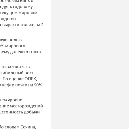
прогнозам Bank of
едут к годовому
ри текущем мировом
зводство
т вырасти только на 2
вую роль в
30% мирового
жнему далеки от пика
тв разнятся «в
 стабильный рост
г. По оценке ОПЕК,
 нефти почти на 50%
щем уровне
пание месторождений
, стоимость добычи
По словам Сечина,