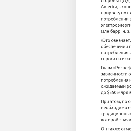
стороны ЦОД мо
America, экон
приросту потр
потреблении в
электроэнерги
млн барр. н. э
«Это означает
обеспечении г
потребления эн
спроса на иск
Глава «Роснеф
зависимости о
потребления н
ожидаемый рос
до $550 млрд в 
При этом, по 
необходимо е
традиционных
которой значи
Он также отме