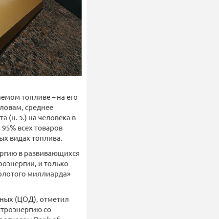
аемом топливе – на его
словам, среднее
 (н. э.) на человека в
о 95% всех товаров
ых видах топлива.
ергию в развивающихся
троэнергии, и только
золотого миллиарда»
нных (ЦОД), отметил
ктроэнергию со