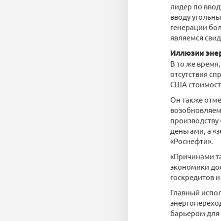
лидер по ввод
вводу угольны
генерации бол
являемся свид
Иллюзии эне
В то же время
отсутствия сп
США стоимость
Он также отме
возобновляемо
производству «
деньгами, а «з
«Роснефти».
«Причинами т
экономики дос
госкредитов и
Главный испол
энергопереход
барьером для 