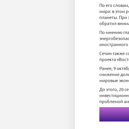
По его словам
мира: в этом 
планеты. При 
обратил вним
По мнению гла
энергобезопас
иностранного
Сечин также с
проекта «Вост
Ранее, 9 октя
снижение дол
мировые экон
До этого, 20 
инвестиционно
проблемой ам