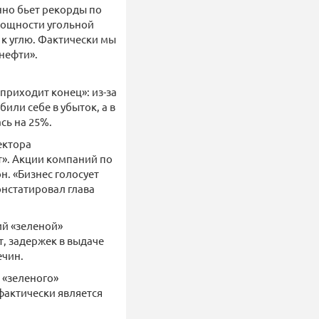
нно бьет рекорды по
 мощности угольной
 к углю. Фактически мы
снефти».
приходит конец»: из-за
ли себе в убыток, а в
сь на 25%.
ектора
т». Акции компаний по
н. «Бизнес голосует
констатировал глава
ий «зеленой»
т, задержек в выдаче
ечин.
 «зеленого»
фактически является