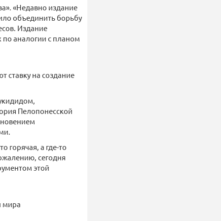
ва». «Недавно издание
жило объединить борьбу
есов. Издание
 по аналогии с планом
ют ставку на создание
Фукидидом,
тория Пелопонесской
икновением
ми.
о горячая, а где-то
сожалению, сегодня
трументом этой
и мира