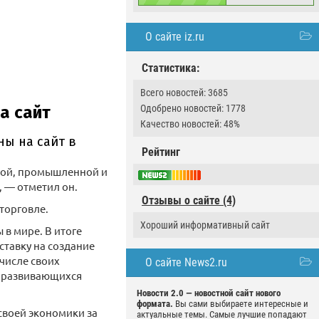
О сайте iz.ru
Статистика:
Всего новостей: 3685
Одобрено новостей: 1778
Качество новостей: 48%
Рейтинг
ской, промышленной и
, — отметил он.
Отзывы о сайте (4)
торговле.
Хороший информативный сайт
в мире. В итоге
ставку на создание
 числе своих
О сайте News2.ru
в развивающихся
Новости 2.0 — новостной сайт нового
формата.
Вы сами выбираете интересные и
своей экономики за
актуальные темы. Самые лучшие попадают