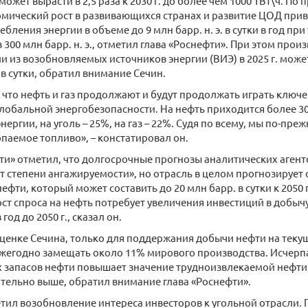
жет вырасти в 2,5 раза к 2030 г. до более чем 1000 ТВт\ч. По 
омический рост в развивающихся странах и развитие ЦОД прив
ебления энергии в объеме до 9 млн барр. н. э. в сутки в год п
 300 млн барр. н. э., отметил глава «Роснефти». При этом прои
и из возобновляемых источников энергии (ВИЭ) в 2025 г. може
. в сутки, обратил внимание Сечин.
, что нефть и газ продолжают и будут продолжать играть ключе
лобальной энергобезопасности. На нефть приходится более 
ергии, на уголь – 25%, на газ – 22%. Судя по всему, мы по-пре
опаемое топливо», – констатировал он.
ти» отметил, что долгосрочные прогнозы аналитических агентс
т степени ангажируемости», но отрасль в целом прогнозирует
ефти, который может составить до 20 млн барр. в сутки к 2050 
т спроса на нефть потребует увеличения инвестиций в добычу
год до 2050 г., сказал он.
оценке Сечина, только для поддержания добычи нефти на теку
жегодно замещать около 11% мирового производства. Исчер
 запасов нефти повышает значение трудноизвлекаемой нефти
тельно выше, обратил внимание глава «Роснефти».
тил возобновление интереса инвесторов к угольной отрасли. 