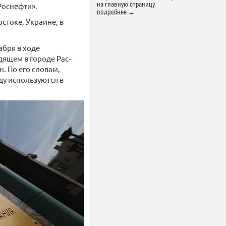
на главную страницу.
Роснефти».
подробнее
→
стоке, Украине, в
абря в ходе
ящем в городе Рас-
. По его словам,
ду используются в