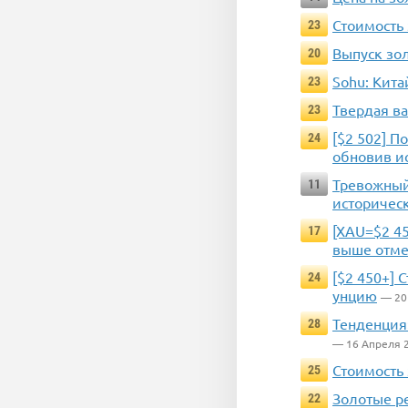
Стоимость
23
Выпуск зол
20
Sohu: Кита
23
Твердая ва
23
[$2 502] П
24
обновив и
Тревожный 
11
историчес
[XAU=$2 45
17
выше отме
[$2 450+] 
24
унцию
— 20
Тенденция
28
— 16 Апреля 
Стоимость
25
Золотые р
22