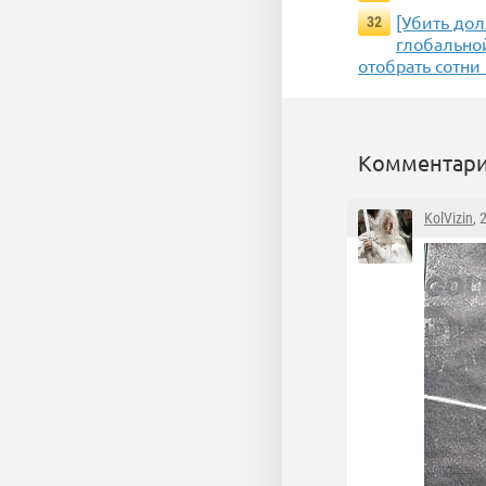
[Убить дол
32
глобальной
отобрать сотн
Комментари
KolVizin
, 