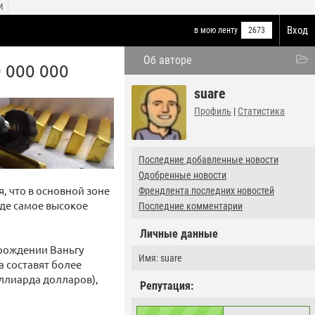
И
Вход
в мою ленту
2673
Об авторе
0 000 000
suare
Профиль
|
Статистика
Последние добавленные новости
Одобренные новости
, что в основной зоне
Френдлента последних новостей
где самое высокое
Последние комментарии
Личные данные
орождении Ваньгу
Имя: suare
а составят более
иллиарда долларов),
Репутация: