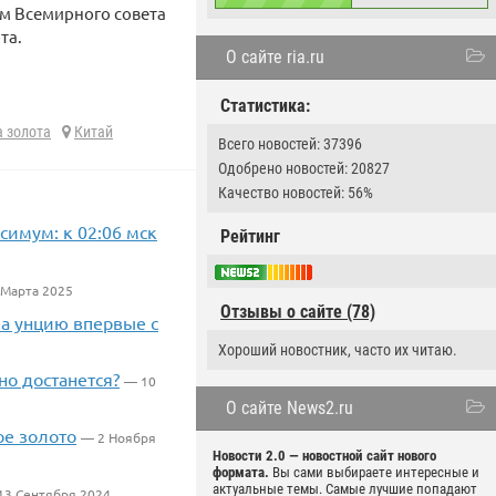
ым Всемирного совета
та.
О сайте ria.ru
Статистика:
а золота
Китай
Всего новостей: 37396
Одобрено новостей: 20827
Качество новостей: 56%
симум: к 02:06 мск
Рейтинг
 Марта 2025
Отзывы о сайте (78)
за унцию впервые с
Хороший новостник, часто их читаю.
но достанется?
— 10
О сайте News2.ru
ое золото
— 2 Ноября
Новости 2.0 — новостной сайт нового
формата.
Вы сами выбираете интересные и
актуальные темы. Самые лучшие попадают
3 Сентября 2024