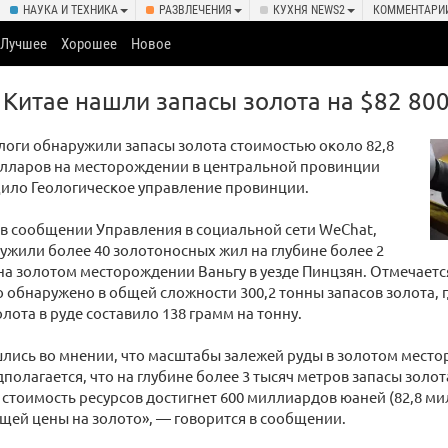
НАУКА И ТЕХНИКА
РАЗВЛЕЧЕНИЯ
КУХНЯ NEWS2
КОММЕНТАРИ
Лучшее
Хорошее
Новое
В Китае нашли запасы золота на $82 80
логи обнаружили запасы золота стоимостью около 82,8
лларов на месторождении в центральной провинции
ило Геологическое управление провинции.
 в сообщении Управления в социальной сети WeChat,
ужили более 40 золотоносных жил на глубине более 2
на золотом месторождении Ваньгу в уезде Пинцзян. Отмечается
 обнаружено в общей сложности 300,2 тонны запасов золота, 
лота в руде составило 138 грамм на тонну.
лись во мнении, что масштабы залежей руды в золотом мест
полагается, что на глубине более 3 тысяч метров запасы золот
а стоимость ресурсов достигнет 600 миллиардов юаней (82,8 м
ущей цены на золото», — говорится в сообщении.