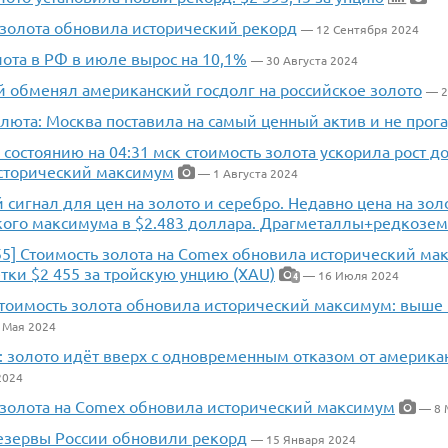
 золота обновила исторический рекорд
— 12 Сентября 2024
ота в РФ в июле вырос на 10,1%
— 30 Августа 2024
й обменял американский госдолг на российское золото
— 2
люта: Москва поставила на самый ценный актив и не прог
о состоянию на 04:31 мск стоимость золота ускорила рост до
сторический максимум
— 1 Августа 2024
сигнал для цен на золото и серебро. Недавно цена на зол
кого максимума в $2.483 доллара. Драгметаллы+редкозе
5] Стоимость золота на Comex обновила исторический мак
тки $2 455 за тройскую унцию (XAU)
— 16 Июля 2024
4
Стоимость золота обновила исторический максимум: выше 
 Мая 2024
: золото идёт вверх с одновременным отказом от америка
2024
 золота на Comex обновила исторический максимум
— 8 
езервы России обновили рекорд
— 15 Января 2024