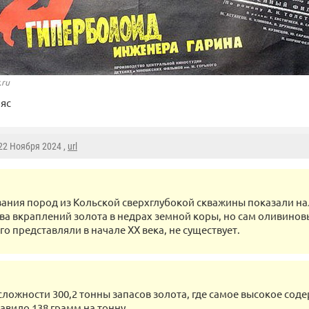
.ru
яс
 22 Ноября 2024 ,
url
ания пород из Кольской сверхглубокой скважины показали н
ва вкраплений золота в недрах земной коры, но сам оливиновы
го представляли в начале XX века, не существует.
сложности 300,2 тонны запасов золота, где самое высокое сод
тавило 138 грамм на тонну