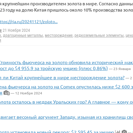
я крупнейшим производителем золота в мире. Согласно данн
2023 году на долю Китая пришлось около 10% производства золо
ttps://ria.ru/20241121/zoloto...
e
21 Ноября 2024
ы
,
драгоценные металлы
,
месторождение
,
редкоземельные элементы
,
цен
я
 Стоимость фьючерса на золото обновила исторический мак
ост до $4 955,9 за тройскую унцию (плюс 0,86%)
— 23 Января
 ли Китай крупнейшее в мире месторождение золота?
— 2
Цена фьючерса на золото на Comex опустилась ниже $2 600 
я
— 12 Ноября 2024
2
лота осталось в недрах Уральских гор? А главное — кому о
вигает весомый аргумент Западу, изымая из хранилищ св
лото установила новый рекорд: $2 595,45 за унцию
— 1