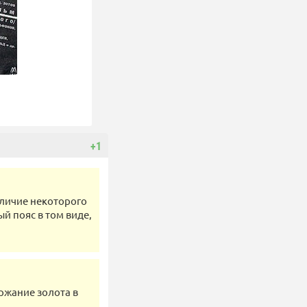
+1
аличие некоторого
й пояс в том виде,
ержание золота в