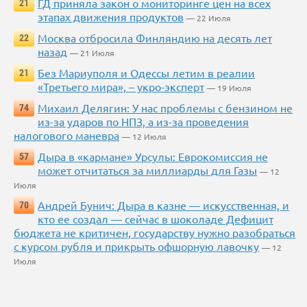
ГД приняла закон о мониторинге цен на всех
21
этапах движения продуктов
— 22 Июля
Москва отбросила Финляндию на десять лет
22
назад
— 21 Июля
Без Мариуполя и Одессы летим в реалии
21
«Третьего мира», – укро-эксперт
— 19 Июля
Михаил Делягин: У нас проблемы с бензином не
74
из-за ударов по НПЗ, а из-за проведения
налогового маневра
— 12 Июля
Дыра в «кармане» Урсулы: Еврокомиссия не
57
может отчитаться за миллиарды для Газы
— 12
Июля
Андрей Бунич: Дыра в казне — искусственная, и
70
кто ее создал — сейчас в шоколаде Дефицит
бюджета не критичен, государству нужно разобраться
с курсом рубля и прикрыть офшорную лавочку
— 12
Июля