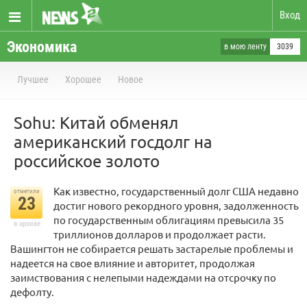
Вход
Экономика
в мою ленту
3039
Лучшее
Хорошее
Новое
Sohu: Китай обменял
американский госдолг на
российское золото
Как известно, государственный долг США недавно
отметили
23
достиг нового рекордного уровня, задолженность
по государственным облигациям превысила 35
в архиве
триллионов долларов и продолжает расти.
Вашингтон не собирается решать застарелые проблемы и
надеется на свое влияние и авторитет, продолжая
заимствования с нелепыми надеждами на отсрочку по
дефолту.