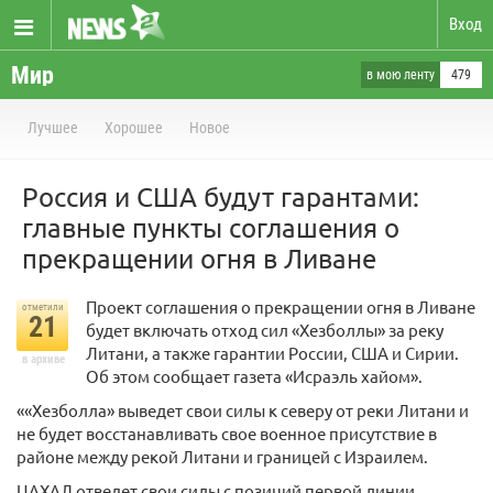
Вход
Мир
в мою ленту
479
Лучшее
Хорошее
Новое
Россия и США будут гарантами:
главные пункты соглашения о
прекращении огня в Ливане
Проект соглашения о прекращении огня в Ливане
отметили
21
будет включать отход сил «Хезболлы» за реку
Литани, а также гарантии России, США и Сирии.
в архиве
Об этом сообщает газета «Исраэль хайом».
««Хезболла» выведет свои силы к северу от реки Литани и
не будет восстанавливать свое военное присутствие в
районе между рекой Литани и границей с Израилем.
ЦАХАЛ отведет свои силы с позиций первой линии