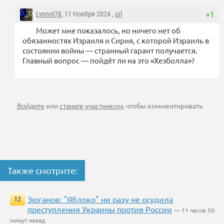
Lynnot78
, 11 Ноября 2024 ,
url
+1
Может мне показалось, но ничего нет об
обязанностях Израиля и Сирия, с которой Израиль в
состоянии войны — странный гарант получается.
Главный вопрос — пойдёт ли на это «Хезболла»?
Войдите
или
станьте участником
, чтобы комментировать
Также смотрите:
Зюганов: "Яблоко" ни разу не осудила
12
преступления Украины против России
— 11 часов 50
минут назад