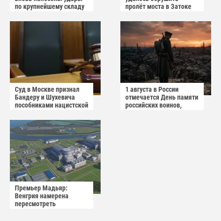
по крупнейшему складу
пролёт моста в Затоке
украинского
Одесской области
маркетплейса Rozetka
Суд в Москве признал
1 августа в России
Бандеру и Шухевича
отмечается День памяти
пособниками нацистской
российских воинов,
Германии
погибших в Первой
мировой войне 1914–
1918 годов.
Премьер Мадьяр:
Венгрия намерена
пересмотреть
соглашение с Россией по
АЭС "Пакш-2"