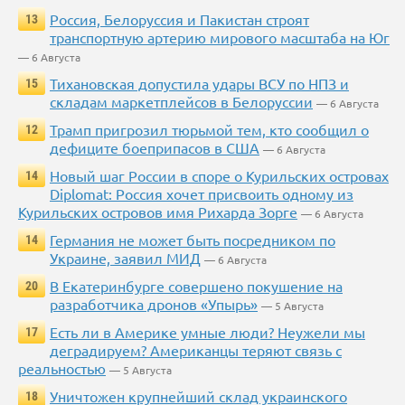
Россия, Белоруссия и Пакистан строят
13
транспортную артерию мирового масштаба на Юг
— 6 Августа
Тихановская допустила удары ВСУ по НПЗ и
15
складам маркетплейсов в Белоруссии
— 6 Августа
Трамп пригрозил тюрьмой тем, кто сообщил о
12
дефиците боеприпасов в США
— 6 Августа
Новый шаг России в споре о Курильских островах
14
Diplomat: Россия хочет присвоить одному из
Курильских островов имя Рихарда Зорге
— 6 Августа
Германия не может быть посредником по
14
Украине, заявил МИД
— 6 Августа
В Екатеринбурге совершено покушение на
20
разработчика дронов «Упырь»
— 5 Августа
Есть ли в Америке умные люди? Неужели мы
17
деградируем? Американцы теряют связь с
реальностью
— 5 Августа
Уничтожен крупнейший склад украинского
18