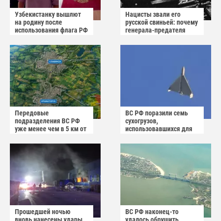
Узбекистанку вышлют
Нацисты звали его
на родину после
русской свиньей: почему
использования флага РФ
генерала-предателя
как коврика
Власова казнили без
публичного суда
Передовые
ВС РФ поразили семь
подразделения ВС РФ
сухогрузов,
уже менее чем в 5 км от
использовавшихся для
Краматорска и
снабжения ВСУ
Славянска
Прошедшей ночью
ВС РФ наконец-то
вновь нанесены удары
удалось обрушить