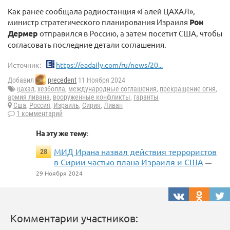
Как ранее сообщала радиостанция «Галей ЦАХАЛ»,
министр стратегического планирования Израиля
Рон
Дермер
отправился в Россию, а затем посетит США, чтобы
согласовать последние детали соглашения.
Источник:
https://eadaily.com/ru/news/20...
Добавил
precedent
11 Ноября 2024
цахал
,
хезболла
,
международные соглашения
,
прекращение огня
,
армия ливана
,
вооруженные конфликты
,
гаранты
Сша
,
Россия
,
Израиль
,
Сирия
,
Ливан
1 комментарий
На эту же тему:
МИД Ирана назвал действия террористов
28
в Сирии частью плана Израиля и США
—
29 Ноября 2024
Комментарии участников: