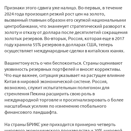
Признаки этого сдвига уже налицо. Во-первых, в течение
2024 года произошел резкий рост цен на золото,
вызванный главным образом его скупкой национальными
центробанками, что знаменует стратегический разворот к
золоту и отказу от доллара после десятилетий сокращения
золотых резервов. Во-вторых, Россия, которая еще в 2017
году хранила 55% резервов в долларах США, теперь
осуществляет международные сделки в китайских юанях.
Вашингтону есть о чем беспокоиться. Страны оценивают
уязвимость резервных портфелей и вносят коррективы.
Что еще важнее, ситуация указывает на растущее влияние
Китая в мировой экономической системе. Россия,
возможно, служит испытательным полигоном для
стремления Пекина расширить свою роль в
международной торговле и просигнализировать о более
масштабных усилиях по изменению глобального
финансового ландшафта.
На страны БРИКС уже приходится примерно четверть
мирового экономического производства и 20% мировой