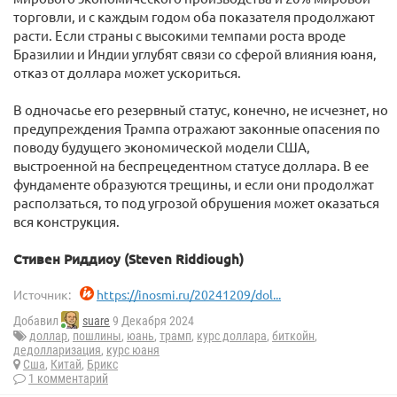
торговли, и с каждым годом оба показателя продолжают
расти. Если страны с высокими темпами роста вроде
Бразилии и Индии углубят связи со сферой влияния юаня,
отказ от доллара может ускориться.
В одночасье его резервный статус, конечно, не исчезнет, но
предупреждения Трампа отражают законные опасения по
поводу будущего экономической модели США,
выстроенной на беспрецедентном статусе доллара. В ее
фундаменте образуются трещины, и если они продолжат
расползаться, то под угрозой обрушения может оказаться
вся конструкция.
Стивен Риддиоу (Steven Riddiough)
Источник:
https://inosmi.ru/20241209/dol...
Добавил
suare
9 Декабря 2024
доллар
,
пошлины
,
юань
,
трамп
,
курс доллара
,
биткойн
,
дедолларизация
,
курс юаня
Сша
,
Китай
,
Брикс
1 комментарий