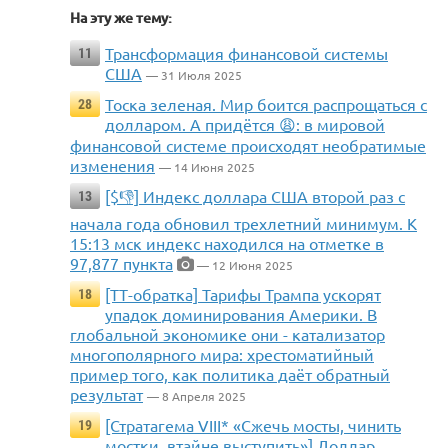
На эту же тему:
Трансформация финансовой системы
11
США
— 31 Июля 2025
Тоска зеленая. Мир боится распрощаться с
28
долларом. А придётся 😩: в мировой
финансовой системе происходят необратимые
изменения
— 14 Июня 2025
[$👎] Индекс доллара США второй раз с
13
начала года обновил трехлетний минимум. К
15:13 мск индекс находился на отметке в
97,877 пункта
— 12 Июня 2025
[ТТ-обратка] Тарифы Трампа ускорят
18
упадок доминирования Америки. В
глобальной экономике они - катализатор
многополярного мира: хрестоматийный
пример того, как политика даёт обратный
результат
— 8 Апреля 2025
[Стратагема VIII* «Сжечь мосты, чинить
19
мостки, втайне выступить»] Доллар