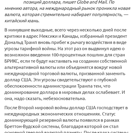
позиций доллара, пишет Globe and Mail. По
мнению автора, на международный рынок проникла новая
валюта, которая стремительно набирает популярность, —
китайский юань.
В минувшие выходные, всего через несколько дней после
критики в адрес Мексики и Канады, избранный президент
Дональд Трамп вновь прибег к рычагу воздействия в виде
угрозы тарифной войны. На этот раз он выдвинул идею о
возможном введении 100-процентных пошлин для стран
БРИКС, если те будут настаивать на создании собственной
альтернативной валюты или объединятся вокруг новой
международной торговой валюты, призванной заменить
доллар США. Эти угрозы свидетельствуют о глубокой
обеспокоенности администрации Трампа тем, что
доминирование доллара в мировых делах ослабевает. И
она, надо сказать, небезосновательна.
После Второй мировой войны доллар США господствует в
международных экономических отношениях. Статус
доминирующей резервной валюты появился в рамках
Бреттон-Вудской системы, благодаря которой он стал
основной твердой валютой планеты. После краха системы