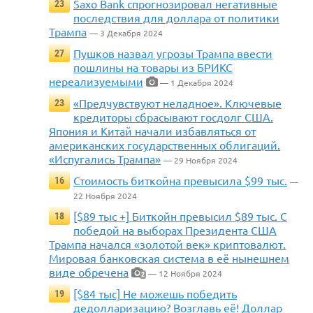
Saxo Bank спрогнозировал негативные
23
последствия для доллара от политики
Трампа
— 3 Декабря 2024
Пушков назвал угрозы Трампа ввести
27
пошлины на товары из БРИКС
нереализуемыми
— 1 Декабря 2024
«Предчувствуют неладное». Ключевые
23
кредиторы сбрасывают госдолг США.
Япония и Китай начали избавляться от
американских государственных облигаций.
«Испугались Трампа»
— 29 Ноября 2024
Стоимость биткойна превысила $99 тыс.
16
—
22 Ноября 2024
[$89 тыс +] Биткойн превысил $89 тыс. С
18
победой на выборах Президента США
Трампа начался «золотой век» криптовалют.
Мировая банковская система в её нынешнем
виде обречена
— 12 Ноября 2024
2
[$84 тыс] Не можешь победить
19
дедолларизацию? Возглавь её! Доллар