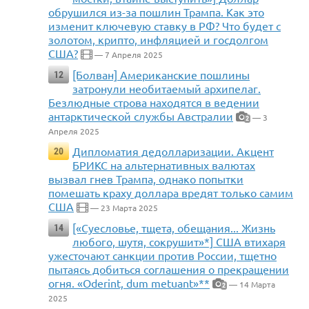
обрушился из-за пошлин Трампа. Как это
изменит ключевую ставку в РФ? Что будет с
золотом, крипто, инфляцией и госдолгом
США?
— 7 Апреля 2025
[Болван] Американские пошлины
12
затронули необитаемый архипелаг.
Безлюдные строва находятся в ведении
антарктической службы Австралии
— 3
2
Апреля 2025
Дипломатия дедолларизации. Акцент
20
БРИКС на альтернативных валютах
вызвал гнев Трампа, однако попытки
помешать краху доллара вредят только самим
США
— 23 Марта 2025
[«Суесловье, тщета, обещания... Жизнь
14
любого, шутя, сокрушит»*] США втихаря
ужесточают санкции против России, тщетно
пытаясь добиться соглашения о прекращении
огня. «Oderint, dum metuant»**
— 14 Марта
2
2025