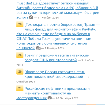
must die! Да здравствует биткойнизация!
Биткойн растет более чем на 5%, обновив 3-й
раз за сутки исторический максимум: быстрее
золота
— 11 Ноября 2024
[Технократы против бюрократов] Трамп —
20
лишь фасад для «криптомафии PayPal».
Кто на самом деле победил на выборах в
США? Победа Трампа увеличила влияние
криптократов с оригинальной системой
ценностей
— 9 Ноября 2024
8
Трамп предложил гасить гигантский
25
госдолг США криптовалютой
— 5 Ноября
2024
Bloomberg: Россия готовится стать
26
криптовалютной сверхдержавой
— 8
Октября 2024
Российские нефтяники предложили
21
майнить криптовалюту на
месторождениях
— 20 Октября 2021