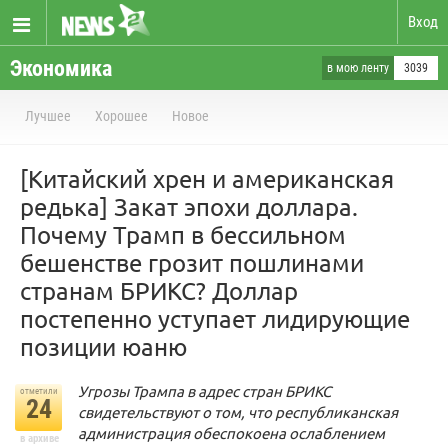
Вход
Экономика
в мою ленту
3039
Лучшее
Хорошее
Новое
[Китайский хрен и американская
редька] Закат эпохи доллара.
Почему Трамп в бессильном
бешенстве грозит пошлинами
странам БРИКС? Доллар
постепенно уступает лидирующие
позиции юаню
Угрозы Трампа в адрес стран БРИКС
отметили
24
свидетельствуют о том, что республиканская
администрация обеспокоена ослаблением
в архиве