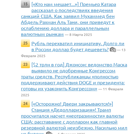
[«Кто нам мешает...»] Премьер Катара
15
рассказал о последствиях введения
санкций США. Как заявил Мухаммед бен
Абдель Рахман Аль Тани, они приведут к
ослаблению доллара и параллельным
валютным рынкам
— 8 Марта 2025
Рубль перехватил инициативу. Долго ли
25
в России доллар будет дешеветь?
— 13
2
Февраля 2025
[$2 трлн в год] Джонсон: ведомство Маска
23
выявило не одобренные Конгрессом
траты средств. Республиканцы «полностью
поддерживают действия DOGE и президента:
готовы их узаконить Конгрессом»
— 11 Февраля
2025
[«Осторожно! Двери закрываются!»]
24
Станция «Дедолларизация»! Трамп
просчитался насчет «неотразимости» валюты
США: расставание с долларом как главной
резервной валютой неизбежно. Насильно мил
не будешь