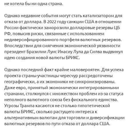
не хотела бы ни одна страна.
Однако недавние события могут стать катализатором для
отказа от доллара. В 2022 году санкции США в отношении
России фактически заморозили долларовые резервы ЦБ
РФ, повысив риски, связанные с использованием
недиверсифицированного портфеля валютных резервов.
Впоследствии для смягчения экономической уязвимости
президент Бразилии Луис Инасиу Лула да Силва выдвинул
идею создания новой валюты БРИКС.
Однако последний факт крайне маловероятен. Для успеха
проекта страны-участницы чересчур рассредоточены
географически, а их экономики не синхронизированы.
Даже евро, принятый экономически интегрированными
странами, столкнулся с множеством проблем из-за статуса
неполного валютного союза без фискального единства.
Угрозы Трампа касаются не столько гипотетической
валюты БРИКС, сколько растущего интереса к
альтернативным валютам для торговли и диверсификации
валютных резервов по пути отказа от доллара США.