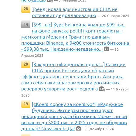
— 5 Февраля 2025
2
Тренд: новая администрация США не
28
остановит дедолларизацию
— 20 Января 2025
[$99 тыс] Курс биткойна упал до $99 тыс.
14
на фоне запуска politifi-криптовалюты -
мемкоина Мелании Трамп: по данным
площадки Binance, к 04:00 стоимость биткоина
- $99,08 тыс. Нежданно-негаданно...
— 20
Января 2025
[Как унтер-офицерская вдова...] Санкции
28
США против России дали обратный
эффект: доллары перестали брать. Америка
сама себя наказала: заморозка российских
резервов ускорила рост госдолга
— 11 Января
7
2025
[«Коня! Корону за коня!🐴»*] «Радужное
19
будущее». Эксперты прогнозируют
рекордный рост курса биткоина. Может ли он
вырасти до $200 тыс. в 2025 году, не обрушив
доллар? Newsweek: Да!
— 9 Декабря 2024